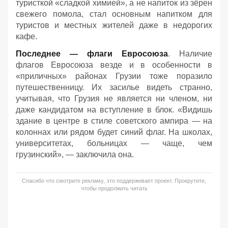
туристкой «сладкой химией», а не напиток из зёрен
свежего помола, стал основным напитком для
туристов и местных жителей даже в недорогих
кафе.
Последнее — флаги Евросоюза
. Наличие
флагов Евросоюза везде и в особенности в
«приличных» районах Грузии тоже поразило
путешественницу. Их засилье видеть странно,
учитывая, что Грузия не является ни членом, ни
даже кандидатом на вступление в блок. «Видишь
здание в центре в стиле советского ампира — на
колоннах или рядом будет синий флаг. На школах,
университетах, больницах — чаще, чем
грузинский», — заключила она.
Спасибо что смотрите рекламу, это поддерживает проект. Прокрутите,
чтобы продолжить читать