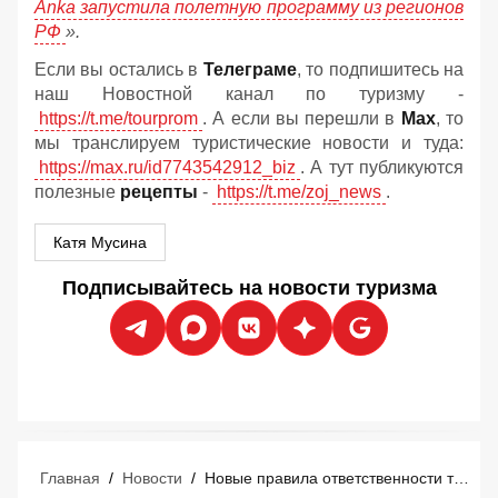
Anka запустила полетную программу из регионов
РФ
».
Если вы остались в
Телеграме
, то подпишитесь на
наш Новостной канал по туризму -
https://t.me/tourprom
. А если вы перешли в
Мах
, то
мы транслируем туристические новости и туда:
https://max.ru/id7743542912_biz
. А тут публикуются
полезные
рецепты
-
https://t.me/zoj_news
.
Катя Мусина
Подписывайтесь на новости туризма
Главная
/
Новости
/
Новые правила ответственности туроператоров и турагентов: что изменится