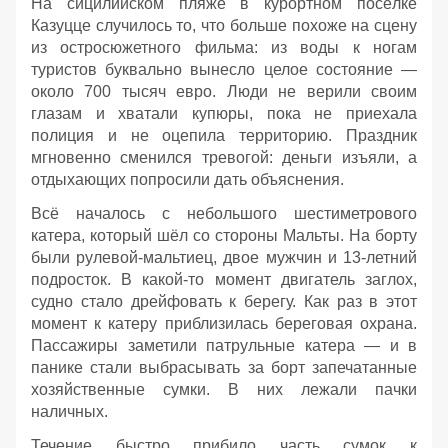
На сицилийском пляже в курортном посёлке
Казуцце случилось то, что больше похоже на сцену
из остросюжетного фильма: из воды к ногам
туристов буквально вынесло целое состояние —
около 700 тысяч евро. Люди не верили своим
глазам и хватали купюры, пока не приехала
полиция и не оцепила территорию. Праздник
мгновенно сменился тревогой: деньги изъяли, а
отдыхающих попросили дать объяснения.
Всё началось с небольшого шестиметрового
катера, который шёл со стороны Мальты. На борту
были рулевой‑мальтиец, двое мужчин и 13‑летний
подросток. В какой‑то момент двигатель заглох,
судно стало дрейфовать к берегу. Как раз в этот
момент к катеру приблизилась береговая охрана.
Пассажиры заметили патрульные катера — и в
панике стали выбрасывать за борт запечатанные
хозяйственные сумки. В них лежали пачки
наличных.
Течение быстро прибило часть сумок к