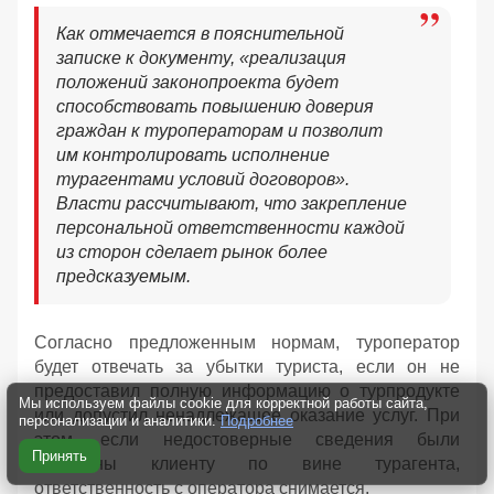
Как отмечается в пояснительной
записке к документу, «реализация
положений законопроекта будет
способствовать повышению доверия
граждан к туроператорам и позволит
им контролировать исполнение
турагентами условий договоров».
Власти рассчитывают, что закрепление
персональной ответственности каждой
из сторон сделает рынок более
предсказуемым.
Согласно предложенным нормам, туроператор
будет отвечать за убытки туриста, если он не
предоставил полную информацию о турпродукте
Мы используем файлы cookie для корректной работы сайта,
или допустил ненадлежащее оказание услуг. При
персонализации и аналитики.
Подробнее
этом, если недостоверные сведения были
Принять
переданы клиенту по вине турагента,
ответственность с оператора снимается.