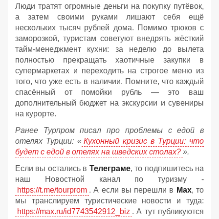
Люди тратят огромные деньги на покупку путёвок,
а затем своими руками лишают себя ещё
нескольких тысяч рублей дома. Помимо трюков с
заморозкой, туристам советуют внедрять жёсткий
тайм-менеджмент кухни: за неделю до вылета
полностью прекращать хаотичные закупки в
супермаркетах и переходить на строгое меню из
того, что уже есть в наличии. Помните, что каждый
спасённый от помойки рубль — это ваш
дополнительный бюджет на экскурсии и сувениры
на курорте.
Ранее Турпром писал про проблемы с едой в
отелях Турции: «
Кухонный кризис в Турции: что
будет с едой в отелях на шведских столах?
».
Если вы остались в
Телеграме
, то подпишитесь на
наш Новостной канал по туризму -
https://t.me/tourprom
. А если вы перешли в
Мах
, то
мы транслируем туристические новости и туда:
https://max.ru/id7743542912_biz
. А тут публикуются