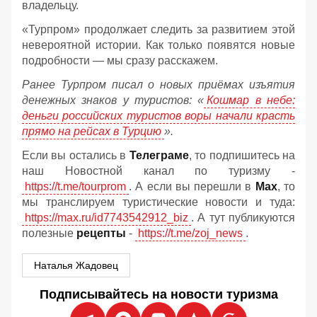
владельцу.
«Турпром» продолжает следить за развитием этой
невероятной истории. Как только появятся новые
подробности — мы сразу расскажем.
Ранее Турпром писал о новых приёмах изъятия
денежных знаков у туристов:
«
Кошмар в небе:
деньги российских туристов воры начали красть
прямо на рейсах в Турцию
».
Если вы остались в
Телеграме
, то подпишитесь на
наш Новостной канал по туризму -
https://t.me/tourprom
. А если вы перешли в
Мах
, то
мы транслируем туристические новости и туда:
https://max.ru/id7743542912_biz
. А тут публикуются
полезные
рецепты
-
https://t.me/zoj_news
.
Наталья Жадовец
Подписывайтесь на новости туризма