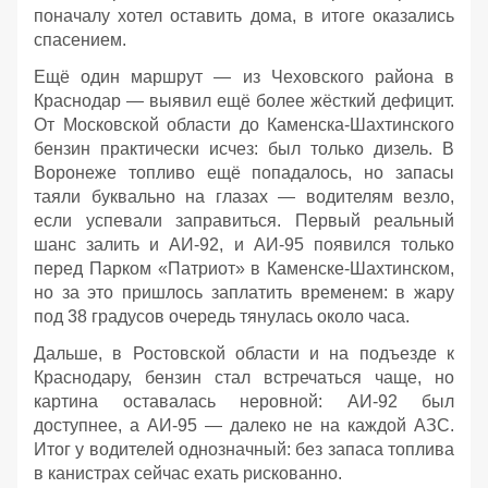
поначалу хотел оставить дома, в итоге оказались
спасением.
Ещё один маршрут — из Чеховского района в
Краснодар — выявил ещё более жёсткий дефицит.
От Московской области до Каменска‑Шахтинского
бензин практически исчез: был только дизель. В
Воронеже топливо ещё попадалось, но запасы
таяли буквально на глазах — водителям везло,
если успевали заправиться. Первый реальный
шанс залить и АИ‑92, и АИ‑95 появился только
перед Парком «Патриот» в Каменске‑Шахтинском,
но за это пришлось заплатить временем: в жару
под 38 градусов очередь тянулась около часа.
Дальше, в Ростовской области и на подъезде к
Краснодару, бензин стал встречаться чаще, но
картина оставалась неровной: АИ‑92 был
доступнее, а АИ‑95 — далеко не на каждой АЗС.
Итог у водителей однозначный: без запаса топлива
в канистрах сейчас ехать рискованно.