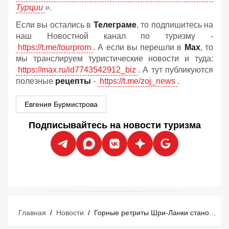
Турции
».
Если вы остались в
Телеграме
, то подпишитесь на
наш Новостной канал по туризму -
https://t.me/tourprom
. А если вы перешли в
Мах
, то
мы транслируем туристические новости и туда:
https://max.ru/id7743542912_biz
. А тут публикуются
полезные
рецепты
-
https://t.me/zoj_news
.
Евгения Бурмистрова
Подписывайтесь на новости туризма
Главная
/
Новости
/
Горные ретриты Шри-Ланки становятся новым центром мирового велнес-туризма