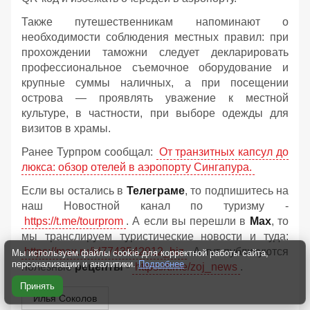
Также путешественникам напоминают о
необходимости соблюдения местных правил: при
прохождении таможни следует декларировать
профессиональное съемочное оборудование и
крупные суммы наличных, а при посещении
острова — проявлять уважение к местной
культуре, в частности, при выборе одежды для
визитов в храмы.
Ранее Турпром сообщал:
От транзитных капсул до
люкса: обзор отелей в аэропорту Сингапура.
Если вы остались в
Телеграме
, то подпишитесь на
наш Новостной канал по туризму -
https://t.me/tourprom
. А если вы перешли в
Мах
, то
мы транслируем туристические новости и туда:
https://max.ru/id7743542912_biz
. А тут публикуются
Мы используем файлы cookie для корректной работы сайта,
персонализации и аналитики.
Подробнее
полезные
рецепты
-
https://t.me/zoj_news
.
Принять
Илья Соколов