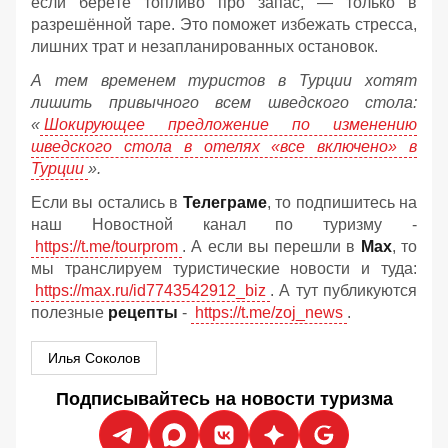
если берёте топливо про запас, — только в
разрешённой таре. Это поможет избежать стресса,
лишних трат и незапланированных остановок.
А тем временем туристов в Турции хотят
лишить привычного всем шведского стола:
«
Шокирующее предложение по изменению
шведского стола в отелях «все включено» в
Турции
».
Если вы остались в
Телеграме
, то подпишитесь на
наш Новостной канал по туризму -
https://t.me/tourprom
. А если вы перешли в
Мах
, то
мы транслируем туристические новости и туда:
https://max.ru/id7743542912_biz
. А тут публикуются
полезные
рецепты
-
https://t.me/zoj_news
.
Илья Соколов
Подписывайтесь на новости туризма