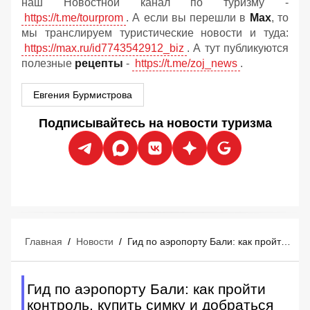
наш Новостной канал по туризму -
https://t.me/tourprom
. А если вы перешли в
Мах
, то
мы транслируем туристические новости и туда:
https://max.ru/id7743542912_biz
. А тут публикуются
полезные
рецепты
-
https://t.me/zoj_news
.
Евгения Бурмистрова
Подписывайтесь на новости туризма
Главная
/
Новости
/
Гид по аэропорту Бали: как пройти контроль, купить симку и добраться до отеля
Гид по аэропорту Бали: как пройти
контроль, купить симку и добраться