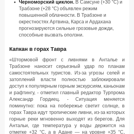
Черноморский циклон.
В Самсуне (+30 °C) и
Трабзоне (+28 °C) объявлен режим
повышенной облачности. В Трабзоне и
окрестностях Артвина, Карса и Ардахана
прогнозируются сильные грозовые дожди,
способные вызвать оползни.
Капкан в горах Тавра
«Штормовой фронт с ливнями в Анталье и
Трабзоне наносит серьезный удар по планам
самостоятельных туристов. Из-за угрозы селей и
затоплений власти полностью заблокировали
доступ к популярным горным экскурсиям, каньонам
и рафтингу, - отметил главный редактор Турпрома
Александр Гордиец. - Ситуация меняется
поминутно: пока на побережье светит солнце, в
горах Тавра идут тропические ливни, из-за которых
горные реки мгновенно выходят из берегов. Для
Антальи, где температура у воды держится на
отметке +32 °C, а в Адане — на уровне +35 °C,