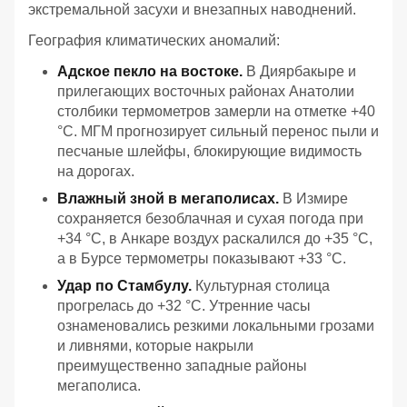
экстремальной засухи и внезапных наводнений.
География климатических аномалий:
Адское пекло на востоке.
В Диярбакыре и
прилегающих восточных районах Анатолии
столбики термометров замерли на отметке +40
°C. МГМ прогнозирует сильный перенос пыли и
песчаные шлейфы, блокирующие видимость
на дорогах.
Влажный зной в мегаполисах.
В Измире
сохраняется безоблачная и сухая погода при
+34 °C, в Анкаре воздух раскалился до +35 °C,
а в Бурсе термометры показывают +33 °C.
Удар по Стамбулу.
Культурная столица
прогрелась до +32 °C. Утренние часы
ознаменовались резкими локальными грозами
и ливнями, которые накрыли
преимущественно западные районы
мегаполиса.