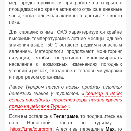
мер предосторожности при работе на открытых
площадках и во время активного отдыха в дневные
часы, когда солнечная активность достигает своего
пика.
Для справки: климат ОАЭ характеризуется крайне
высокими температурами в летние месяцы, однако
значения выше +50°C остаются редким и опасным
явлением. Метеорологи продолжают мониторинг
ситуации, чтобы оперативно информировать
население о возможных изменениях погодных
условий и рисках, связанных с тепловыми ударами
и перегревом организма.
Ранее Турпром писал о новых приёмах изъятия
денежных знаков у туристов:
«
Кошмар в небе:
деньги российских туристов воры начали красть
прямо на рейсах в Турцию
».
Если вы остались в
Телеграме
, то подпишитесь на
наш Новостной канал по туризму -
https://t.me/tourprom
. А если вы перешли в
Мах
, то