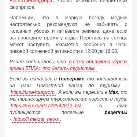
Роспотребнадзора
, чтобы избежать неприятных
сюрпризов.
Напомним, что в жаркую погоду медики
настоятельно рекомендуют не забывать о
головных уборах и питьевом режиме, даже если
вы проводите время у воды. Перегрев на солнце
может наступить незаметно, особенно в часы
пиковой солнечной активности с 12:00 до 16:00.
Ранее сообщалось, что
в Сочи объявлена угроза
атаки БПЛА: что делать туристам.
Если вы остались в
Телеграме
, то подпишитесь
на наш Новостной канал по туризму -
https://t.me/tourprom
. А если вы перешли в
Мах
, то
мы транслируем туристические новости и туда:
https://max.ru/id7743542912_biz
. А тут
публикуются полезные
рецепты
-
https://t.me/zoj_news
.