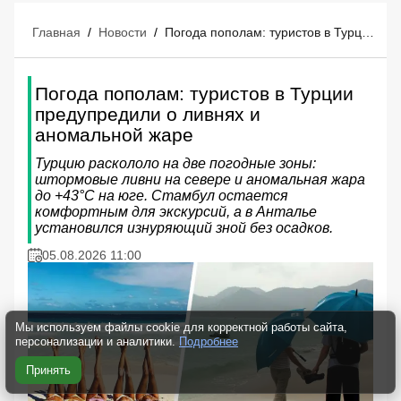
Главная
/
Новости
/
Погода пополам: туристов в Турции предупредили о ливнях и аномальной жаре
Погода пополам: туристов в Турции
предупредили о ливнях и
аномальной жаре
Турцию раскололо на две погодные зоны:
штормовые ливни на севере и аномальная жара
до +43°C на юге. Стамбул остается
комфортным для экскурсий, а в Анталье
установился изнуряющий зной без осадков.
05.08.2026 11:00
Мы используем файлы cookie для корректной работы сайта,
персонализации и аналитики.
Подробнее
Принять