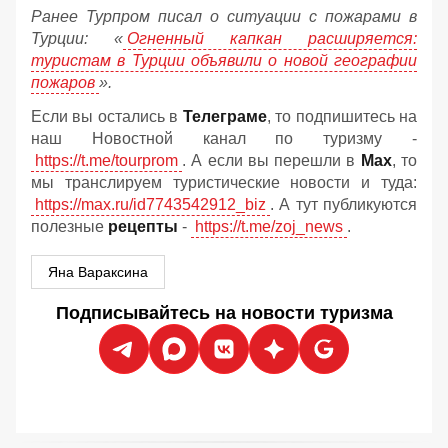
Ранее Турпром писал о ситуации с пожарами в
Турции: «
Огненный капкан расширяется:
туристам в Турции объявили о новой географии
пожаров
».
Если вы остались в
Телеграме
, то подпишитесь на
наш Новостной канал по туризму -
https://t.me/tourprom
. А если вы перешли в
Мах
, то
мы транслируем туристические новости и туда:
https://max.ru/id7743542912_biz
. А тут публикуются
полезные
рецепты
-
https://t.me/zoj_news
.
Яна Вараксина
Подписывайтесь на новости туризма