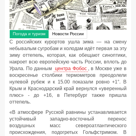
Погода и туризм
Новости России
С российских курортов ушла зима — на смену
небывалым сугробам и холодам идёт первая за эту
зиму оттепель, которая, как обещают синоптики,
накроет всю европейскую часть России, вплоть до
Урала. По данным
центра Фобос
, в Москве уже в
воскресенье столбики термометров преодолели
нулевой рубеж и к 15.00 показали ровно +1°. В
Крым и Краснодарский край вернулся «уверенный
плюс» - до +16, в Петербург также пришла
оттепель.
«В атмосфере Русской равнины устанавливается
устойчивый западно-восточный перенос
воздушных масс североатлантического
происхождения, подогретых Гольфстримом. В