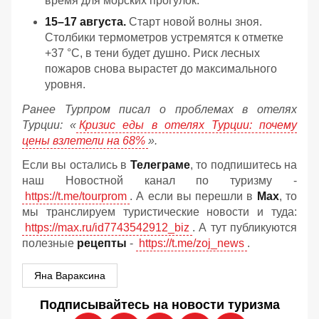
время для морских прогулок.
15–17 августа.
Старт новой волны зноя.
Столбики термометров устремятся к отметке
+37 °C, в тени будет душно. Риск лесных
пожаров снова вырастет до максимального
уровня.
Ранее Турпром писал о проблемах в отелях
Турции: «
Кризис еды в отелях Турции: почему
цены взлетели на 68%
».
Если вы остались в
Телеграме
, то подпишитесь на
наш Новостной канал по туризму -
https://t.me/tourprom
. А если вы перешли в
Мах
, то
мы транслируем туристические новости и туда:
https://max.ru/id7743542912_biz
. А тут публикуются
полезные
рецепты
-
https://t.me/zoj_news
.
Яна Вараксина
Подписывайтесь на новости туризма