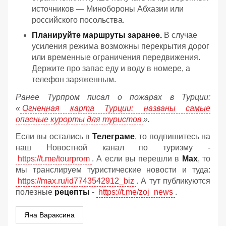
источников — Минобороны Абхазии или
российского посольства.
Планируйте маршруты заранее.
В случае
усиления режима возможны перекрытия дорог
или временные ограничения передвижения.
Держите про запас еду и воду в номере, а
телефон заряженным.
Ранее Турпром писал о пожарах в Турции:
«
Огненная карта Турции: названы самые
опасные курорты для туристов
».
Если вы остались в
Телеграме
, то подпишитесь на
наш Новостной канал по туризму -
https://t.me/tourprom
. А если вы перешли в
Мах
, то
мы транслируем туристические новости и туда:
https://max.ru/id7743542912_biz
. А тут публикуются
полезные
рецепты
-
https://t.me/zoj_news
.
Яна Вараксина