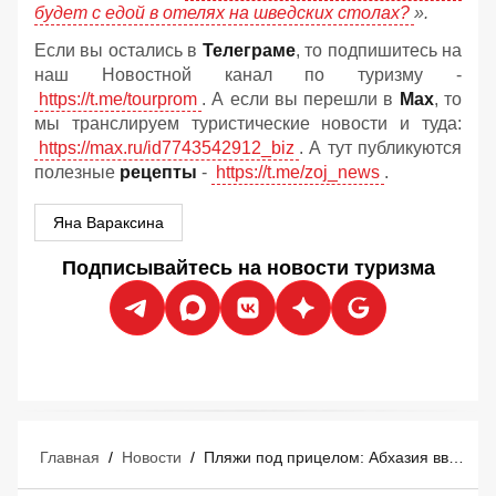
будет с едой в отелях на шведских столах?
».
Если вы остались в
Телеграме
, то подпишитесь на
наш Новостной канал по туризму -
https://t.me/tourprom
. А если вы перешли в
Мах
, то
мы транслируем туристические новости и туда:
https://max.ru/id7743542912_biz
. А тут публикуются
полезные
рецепты
-
https://t.me/zoj_news
.
Яна Вараксина
Подписывайтесь на новости туризма
Главная
/
Новости
/
Пляжи под прицелом: Абхазия ввела экстренный режим из-за дронов