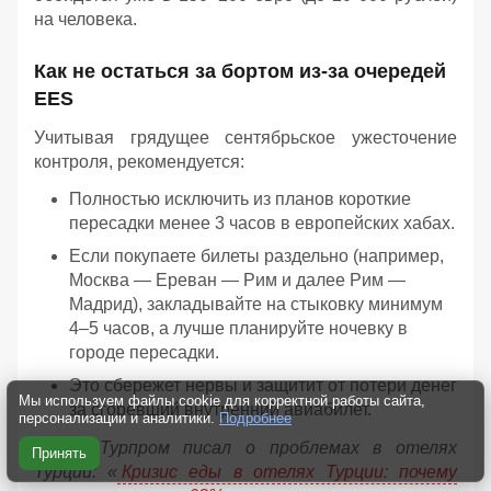
на человека.
Как не остаться за бортом из-за очередей
EES
Учитывая грядущее сентябрьское ужесточение
контроля, рекомендуется:
Полностью исключить из планов короткие
пересадки менее 3 часов в европейских хабах.
Если покупаете билеты раздельно (например,
Москва — Ереван — Рим и далее Рим —
Мадрид), закладывайте на стыковку минимум
4–5 часов, а лучше планируйте ночевку в
городе пересадки.
Это сбережет нервы и защитит от потери денег
Мы используем файлы cookie для корректной работы сайта,
за сгоревший внутренний авиабилет.
персонализации и аналитики.
Подробнее
Ранее Турпром писал о проблемах в отелях
Принять
Турции: «
Кризис еды в отелях Турции: почему