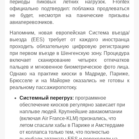
периоды пиковых летних нагрузок. Frontex
официально подтвердил: поблажка продлеваться
не будет, несмотря на панические призывы
авиаперевозчиков.
Напомним, новая европейская Система въезда/
выезда (EES) требует от каждого иностранца
проходить обязательную цифровую регистрацию
при первом въезде в Шенгенскую зону. Процедура
включает сканирование четырех отпечатков
пальцев и мгновенное биометрическое фото лица.
Однако на практике киоски в Мадриде, Париже,
Брюсселе и на Майорке оказались не готовы к
реальному пассажиропотоку.
Системный перегруз:
программное
обеспечение киосков регулярно зависает при
наплыве людей. Крупнейшие авиакомпании
(включая Air France-KLM) признались, что
летом спасали хабы в Париже и Амстердаме
от коллапса только тем, что полностью
вырубали автоматы EES и переходили на