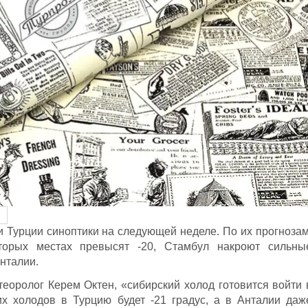
Турции синоптики на следующей неделе. По их прогнозам
торых местах превысят -20, Стамбул накроют сильны
Анталии.
етеоролог Керем Октен, «сибирский холод готовится войти 
их холодов в Турцию будет -21 градус, а в Анталии даж