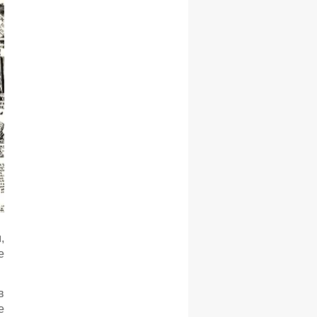
,
е
в
е