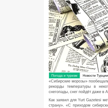
Погода и туризм
Новости Турции
«Сибирские морозы» пообещали 
рекорды температуры в неко
снегопады, снег пойдёт даже в 
Как заявил для Yurt Gazetesi м
страну». «С приходом сибирск