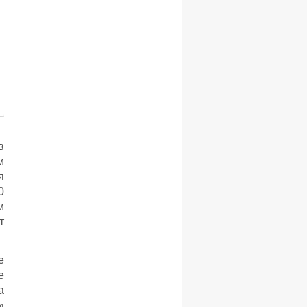
в
м
я
0
м
т
е
е
а
»