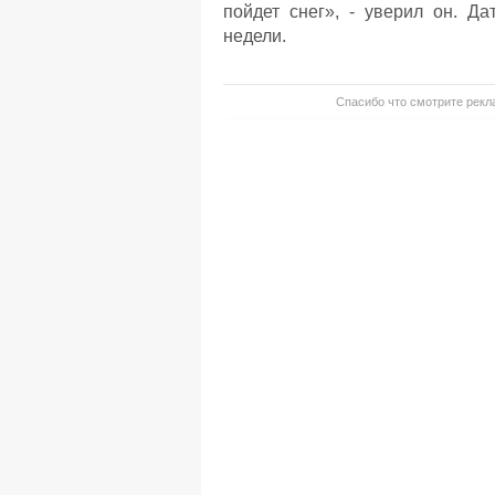
пойдет снег», - уверил он. Д
недели.
Спасибо что смотрите рекла