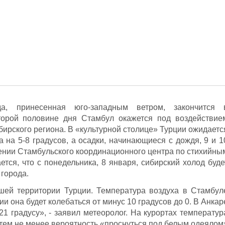
а, принесенная юго-западным ветром, закончится 
торой половине дня Стамбул окажется под воздействие
ирского региона. В «культурной столице» Турции ожидаетс
 на 5-8 градусов, а осадки, начинающиеся с дождя, 9 и 1
лении Стамбульского координационного центра по стихийны
тся, что с понедельника, 8 января, сибирский холод буде
 города.
ьшей территории Турции. Температура воздуха в Стамбул
ции она будет колебаться от минус 10 градусов до 0. В Анкар
21 градусу», - заявил метеоролог. На курортах температур
о тем не менее вероятность «проснуться под белым одеялом