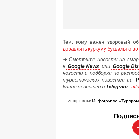
Тем, кому важен здоровый об
добавлять куркуму буквально во 
➔ Смотрите новости на смар
в
Google News
или
Google Dis
новости и подборки по распро
туристических новостей на
P
Канал новостей в
Telegram
:
htt
Инфогруппа «Турпро
Автор статьи:
Подписы