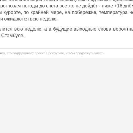
прогнозам погоды до снега все же не дойдёт - ниже +16 днё
м курорте, по крайней мере, на побережье, температура н
ди ожидаются всю неделю.
длится всю неделю, а в будущие выходные снова вероятн
 Стамбуле.
му, это поддерживает проект. Прокрутите, чтобы продолжить читать