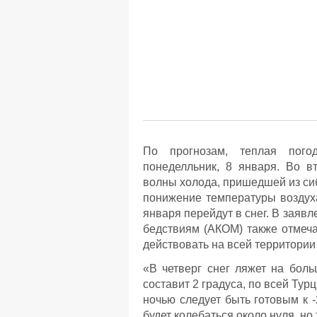
По прогнозам, теплая погод
понеделльник, 8 января. Во в
волны холода, пришедшей из сиб
понижение температуры воздуха
января перейдут в снег. В заяв
бедствиям (АКОМ) также отмечае
действовать на всей территории
«В четверг снег ляжет на бол
составит 2 градуса, по всей Тур
ночью следует быть готовым к -
будет колебаться около нуля, н