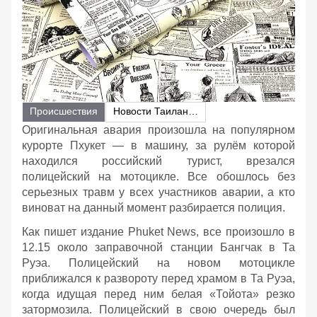
Происшествия
Новости Таиланда
Оригинальная авария произошла на популярном
курорте Пхукет — в машину, за рулём которой
находился российский турист, врезался
полицейский на мотоцикле. Все обошлось без
серьезных травм у всех участников аварии, а кто
виноват на данный момент разбирается полиция.
Как пишет издание Phuket News, все произошло в
12.15 около заправочной станции Бангчак в Та
Руэа. Полицейский на новом мотоцикле
приближался к развороту перед храмом в Та Руэа,
когда идущая перед ним белая «Тойота» резко
затормозила. Полицейский в свою очередь был