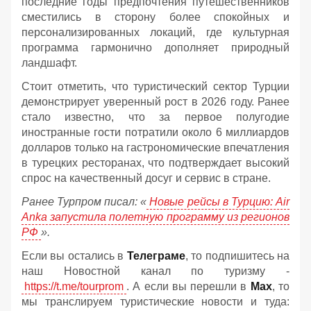
последние годы предпочтения путешественников
сместились в сторону более спокойных и
персонализированных локаций, где культурная
программа гармонично дополняет природный
ландшафт.
Стоит отметить, что туристический сектор Турции
демонстрирует уверенный рост в 2026 году. Ранее
стало известно, что за первое полугодие
иностранные гости потратили около 6 миллиардов
долларов только на гастрономические впечатления
в турецких ресторанах, что подтверждает высокий
спрос на качественный досуг и сервис в стране.
Ранее Турпром писал: «
Новые рейсы в Турцию: Air
Anka запустила полетную программу из регионов
РФ
».
Если вы остались в
Телеграме
, то подпишитесь на
наш Новостной канал по туризму -
https://t.me/tourprom
. А если вы перешли в
Мах
, то
мы транслируем туристические новости и туда: