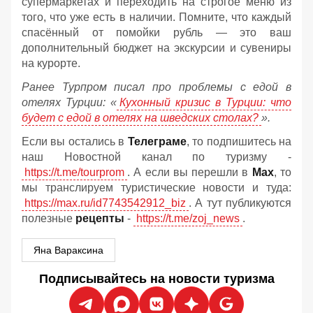
супермаркетах и переходить на строгое меню из
того, что уже есть в наличии. Помните, что каждый
спасённый от помойки рубль — это ваш
дополнительный бюджет на экскурсии и сувениры
на курорте.
Ранее Турпром писал про проблемы с едой в
отелях Турции: «
Кухонный кризис в Турции: что
будет с едой в отелях на шведских столах?
».
Если вы остались в
Телеграме
, то подпишитесь на
наш Новостной канал по туризму -
https://t.me/tourprom
. А если вы перешли в
Мах
, то
мы транслируем туристические новости и туда:
https://max.ru/id7743542912_biz
. А тут публикуются
полезные
рецепты
-
https://t.me/zoj_news
.
Яна Вараксина
Подписывайтесь на новости туризма