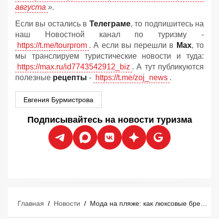
августа
».
Если вы остались в
Телеграме
, то подпишитесь на
наш Новостной канал по туризму -
https://t.me/tourprom
. А если вы перешли в
Мах
, то
мы транслируем туристические новости и туда:
https://max.ru/id7743542912_biz
. А тут публикуются
полезные
рецепты
-
https://t.me/zoj_news
.
Евгения Бурмистрова
Подписывайтесь на новости туризма
Главная
/
Новости
/
Мода на пляже: как люксовые бренды захватывают курорты Средиземноморья