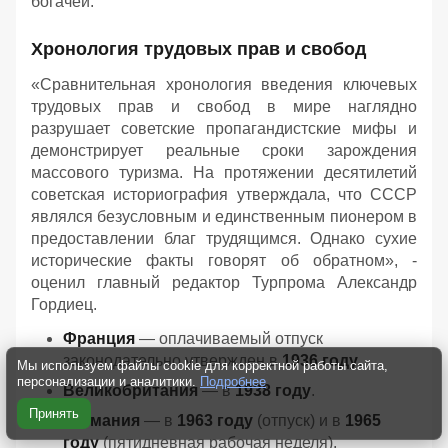
богачей.
Хронология трудовых прав и свобод
«Сравнительная хронология введения ключевых
трудовых прав и свобод в мире наглядно
разрушает советские пропагандистские мифы и
демонстрирует реальные сроки зарождения
массового туризма. На протяжении десятилетий
советская историография утверждала, что СССР
являлся безусловным и единственным пионером в
предоставлении благ трудящимся. Однако сухие
исторические факты говорят об обратном», -
оценил главный редактор Турпрома Александр
Гордиец.
Франция
— оплачиваемый отпуск
законодательно утвержден в
1936 году
.
Мы используем файлы cookie для корректной работы сайта,
персонализации и аналитики.
Подробнее
Великобритания
— в
1938 году
.
Принять
Германия
— в
1963 году
(отпуск) и в
1965
году
(пятидневная рабочая неделя).