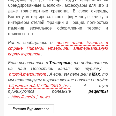
брендированные шезлонги, аксессуары для игр и
даже транспортные средства. В свою очередь,
Burberry интегрировал свою фирменную клетку в
интерьеры отелей Франции и Греции, полностью
изменив визуальное оформление террас и
пляжных зон.
Ранее сообщалось о
новом плане Египта: в
стране Пирамид утвердили альтернативную
карту курортов
.
Если вы остались в
Телеграме
, то подпишитесь
на наш Новостной канал по туризму -
https://t.me/tourprom
. А если вы перешли в
Мах
, то
мы транслируем туристические новости и туда:
https://max.ru/id7743542912_biz
. А тут
публикуются полезные
рецепты
-
https://t.me/zoj_news
.
Евгения Бурмистрова