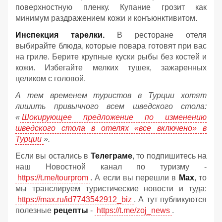
поверхностную пленку. Купание грозит как
минимум раздражением кожи и конъюнктивитом.
Инспекция тарелки.
В ресторане отеля
выбирайте блюда, которые повара готовят при вас
на гриле. Берите крупные куски рыбы без костей и
кожи. Избегайте мелких тушек, зажаренных
целиком с головой.
А тем временем туристов в Турции хотят
лишить привычного всем шведского стола:
«
Шокирующее предложение по изменению
шведского стола в отелях «все включено» в
Турции
».
Если вы остались в
Телеграме
, то подпишитесь на
наш Новостной канал по туризму -
https://t.me/tourprom
. А если вы перешли в
Мах
, то
мы транслируем туристические новости и туда:
https://max.ru/id7743542912_biz
. А тут публикуются
полезные
рецепты
-
https://t.me/zoj_news
.