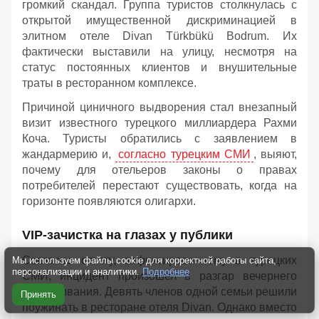
громкий скандал. Группа туристов столкнулась с
открытой имущественной дискриминацией в
элитном отеле Divan Türkbükü Bodrum. Их
фактически выставили на улицу, несмотря на
статус постоянных клиентов и внушительные
траты в ресторанном комплексе.
Причиной циничного выдворения стал внезапный
визит известного турецкого миллиардера Рахми
Коча. Туристы обратились с заявлением в
жандармерию и,
согласно турецким СМИ
, выяют,
почему для отельеров законы о правах
потребителей перестают существовать, когда на
горизонте появляются олигархи.
VIP-зачистка на глазах у публики
Согласно отчету, зафиксированному в турецких
Мы используем файлы cookie для корректной работы сайта,
персонализации и аналитики.
Подробнее
СМИ, инцидент произошел в разгар вечернего
обслуживания. Девять членов одной семьи решили
Принять
поужинать в ресторане отеля Divan. Однако вместо