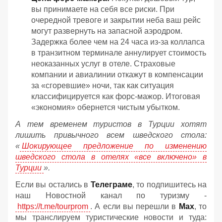
вы принимаете на себя все риски. При
очередной тревоге и закрытии неба ваш рейс
могут развернуть на запасной аэродром.
Задержка более чем на 24 часа из-за коллапса
в транзитном терминале аннулирует стоимость
неоказанных услуг в отеле. Страховые
компании и авиалинии откажут в компенсации
за «сгоревшие» ночи, так как ситуация
классифицируется как форс-мажор. Итоговая
«экономия» обернется чистым убытком.
А тем временем туристов в Турции хотят
лишить привычного всем шведского стола:
«
Шокирующее предложение по изменению
шведского стола в отелях «все включено» в
Турции
».
Если вы остались в
Телеграме
, то подпишитесь на
наш Новостной канал по туризму -
https://t.me/tourprom
. А если вы перешли в
Мах
, то
мы транслируем туристические новости и туда: