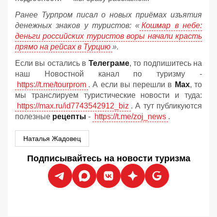
Ранее Турпром писал о новых приёмах изъятия
денежных знаков у туристов:
«
Кошмар в небе:
деньги российских туристов воры начали красть
прямо на рейсах в Турцию
».
Если вы остались в
Телеграме
, то подпишитесь на
наш Новостной канал по туризму -
https://t.me/tourprom
. А если вы перешли в
Мах
, то
мы транслируем туристические новости и туда:
https://max.ru/id7743542912_biz
. А тут публикуются
полезные
рецепты
-
https://t.me/zoj_news
.
Наталья Жадовец
Подписывайтесь на новости туризма