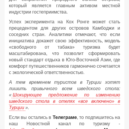
который является главным активом местной
индустрии гостеприимства.
Успех эксперимента на Кох Ронге может стать
прецедентом для других островов Камбоджи и
соседних стран. Аналитики отмечают, что если
инициатива докажет свою эффективность, модель
«свободного от табака» туризма будет
масштабирована, что позволит сформировать
новый стандарт отдыха в Юго-Восточной Азии, где
комфорт путешественников гармонично сочетается
с экологической ответственностью.
А тем временем туристов в Турции хотят
лишить привычного всем шведского стола:
«
Шокирующее предложение по изменению
шведского стола в отелях «все включено» в
Турции
».
Если вы остались в
Телеграме
, то подпишитесь на
наш Новостной канал по туризму -