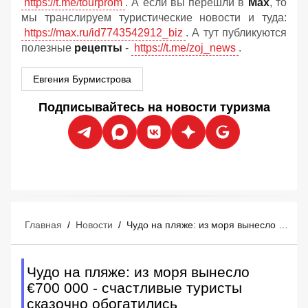
https://t.me/tourprom
. А если вы перешли в
Мах
, то
мы транслируем туристические новости и туда:
https://max.ru/id7743542912_biz
. А тут публикуются
полезные
рецепты
-
https://t.me/zoj_news
.
Евгения Бурмистрова
Подписывайтесь на новости туризма
Главная
/
Новости
/
Чудо на пляже: из моря вынесло €700 000 - счастливые туристы сказочно обогатились
Чудо на пляже: из моря вынесло
€700 000 - счастливые туристы
сказочно обогатились