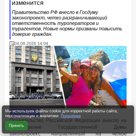
изменится
Правительство РФ внесло в Госдуму
законопроект, четко разграничивающий
ответственность туроператоров и
турагентов. Новые нормы призваны повысить
доверие граждан.
04.08.2026 14:04
Мы используем файлы cookie для корректной работы сайта,
Интересное
персонализации и аналитики.
Подробнее
Правительство Российской Федерации внесло на
Принять
рассмотрение Государственной Думы
законопроект, направленный на четкое