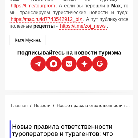
https://t.me/tourprom
. А если вы перешли в
Мах
, то
мы транслируем туристические новости и туда:
https://max.ru/id7743542912_biz
. А тут публикуются
полезные
рецепты
-
https://t.me/zoj_news
.
Катя Мусина
Подписывайтесь на новости туризма
Главная
/
Новости
/
Новые правила ответственности туроператоров и турагентов: что изменится
Новые правила ответственности
туроператоров и турагентов: что