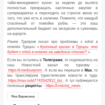
тайм-менеджмент кухни: за неделю до вылета
полностью прекращать хаотичные закупки в
супермаркетах и переходить на строгое меню из
того, что уже есть в наличии. Помните, что каждый
спасённый от помойки рубль — это ваш
дополнительный бюджет на экскурсии и сувениры
на курорте.
Ранее Турпром писал про проблемы с едой в
отелях Турции: «
Кухонный кризис в Турции: что
будет с едой в отелях на шведских столах?
».
Если вы остались в
Телеграме
, то подпишитесь на
наш Новостной канал по туризму -
https://t.me/tourprom
. А если вы перешли в
Мах
, то
мы транслируем туристические новости и туда:
https://max.ru/id7743542912_biz
. А тут публикуются
полезные
рецепты
-
https://t.me/zoj_news
.
Яна Вараксина