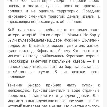
около 700 тысяч евро. Люди не верили своим
глазам и хватали купюры, пока не приехала
полиция и не оцепила территорию. Праздник
мгновенно сменился тревогой: деньги изъяли, а
отдыхающих попросили дать объяснения.
Всё началось с небольшого шестиметрового
катера, который шёл со стороны Мальты. На борту
были рулевой‑мальтиец, двое мужчин и 13‑летний
подросток. В какой‑то момент двигатель заглох,
судно стало дрейфовать к берегу. Как раз в этот
момент к катеру приблизилась береговая охрана.
Пассажиры заметили патрульные катера — и в
панике стали выбрасывать за борт запечатанные
хозяйственные сумки. В них лежали пачки
наличных.
Течение быстро прибило часть сумок к
мелководью. Туристы заметили в воде странные
предметы, вытащили их и увидели деньги. Для
многих это выглядело как внезапное чудо — шанс,
который выпадает раз в жизни. Но счастье длилось