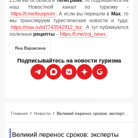
Если вы остались в
Телеграме
, то подпишитесь на
наш Новостной канал по туризму -
https://t.me/tourprom
. А если вы перешли в
Мах
, то
мы транслируем туристические новости и туда:
https://max.ru/id7743542912_biz
. А тут публикуются
полезные
рецепты
-
https://t.me/zoj_news
.
Яна Вараксина
Подписывайтесь на новости туризма
Главная
/
Новости
/
Великий перенос сроков: эксперты назвали дату нового взлета туризма в ОАЭ
Великий перенос сроков: эксперты