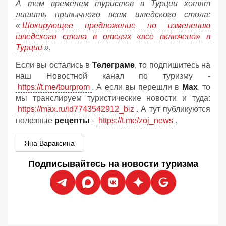
А тем временем туристов в Турции хотят
лишить привычного всем шведского стола:
«
Шокирующее предложение по изменению
шведского стола в отелях «все включено» в
Турции
».
Если вы остались в
Телеграме
, то подпишитесь на
наш Новостной канал по туризму -
https://t.me/tourprom
. А если вы перешли в
Мах
, то
мы транслируем туристические новости и туда:
https://max.ru/id7743542912_biz
. А тут публикуются
полезные
рецепты
-
https://t.me/zoj_news
.
Яна Вараксина
Подписывайтесь на новости туризма