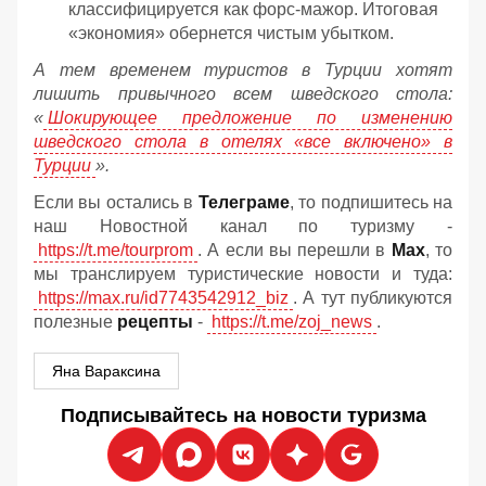
классифицируется как форс-мажор. Итоговая
«экономия» обернется чистым убытком.
А тем временем туристов в Турции хотят
лишить привычного всем шведского стола:
«
Шокирующее предложение по изменению
шведского стола в отелях «все включено» в
Турции
».
Если вы остались в
Телеграме
, то подпишитесь на
наш Новостной канал по туризму -
https://t.me/tourprom
. А если вы перешли в
Мах
, то
мы транслируем туристические новости и туда:
https://max.ru/id7743542912_biz
. А тут публикуются
полезные
рецепты
-
https://t.me/zoj_news
.
Яна Вараксина
Подписывайтесь на новости туризма