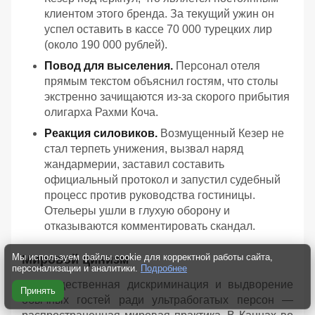
клиентом этого бренда. За текущий ужин он
успел оставить в кассе 70 000 турецких лир
(около 190 000 рублей).
Повод для выселения.
Персонал отеля
прямым текстом объяснил гостям, что столы
экстренно зачищаются из-за скорого прибытия
олигарха Рахми Коча.
Реакция силовиков.
Возмущенный Кезер не
стал терпеть унижения, вызвал наряд
жандармерии, заставил составить
официальный протокол и запустил судебный
процесс против руководства гостиницы.
Отельеры ушли в глухую оборону и
отказываются комментировать скандал.
Мы используем файлы cookie для корректной работы сайта,
Мировой цинизм
персонализации и аналитики.
Подробнее
«Имущественная дискриминация и выдворение
Принять
обычных гостей ради ультрабогатых персон —