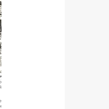
збекистана
о
й
е
и