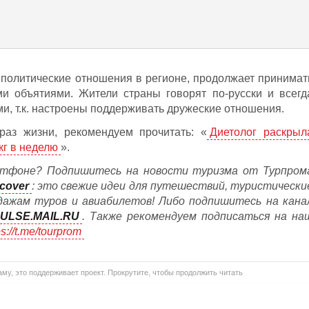
политические отношения в регионе, продолжает принимат
ми объятиями. Жители страны говорят по-русски и всегд
ми, т.к. настроены поддерживать дружеские отношения.
раз жизни, рекомендуем прочитать: «
Диетолог раскрыл
 кг в неделю
».
тфоне? Подпишитесь на новости туризма от Турпром
cover
: это свежие идеи для путешествий, туристически
дажам туров и авиабилетов! Либо подпишитесь на кана
ULSE.MAIL.RU
. Также рекомендуем подписаться на на
ps://t.me/tourprom
му, это поддерживает проект. Прокрутите, чтобы продолжить читать