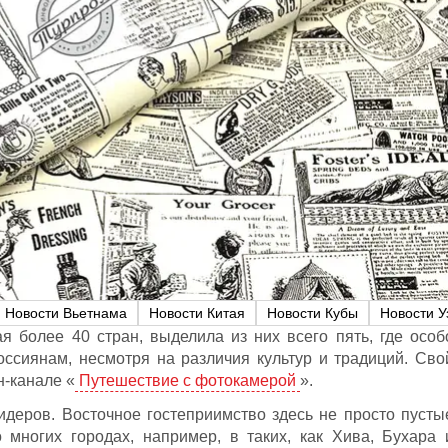
Новости Вьетнама
Новости Китая
Новости Кубы
Новости У
ая более 40 стран, выделила из них всего пять, где особ
оссиянам, несмотря на различия культур и традиций. Сво
н-канале «
Путешествие с фотокамерой
».
лидеров. Восточное гостеприимство здесь не просто пусты
 многих городах, например, в таких, как Хива, Бухара 