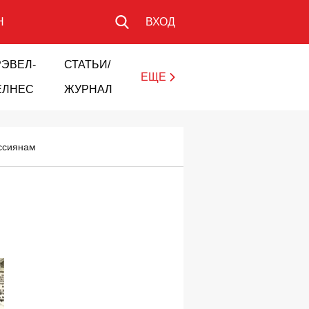
Н
ВХОД
РЭВЕЛ-
СТАТЬИ/
ЕЩЕ
ЕЛНЕС
ЖУРНАЛ
оссиянам