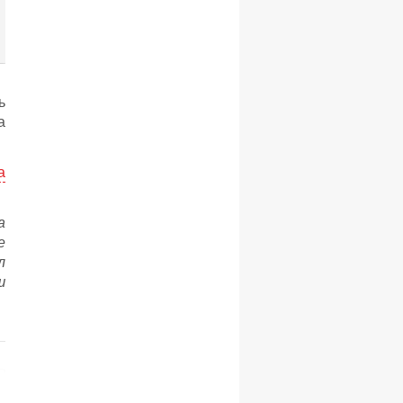
ь
а
а
а
е
л
ш