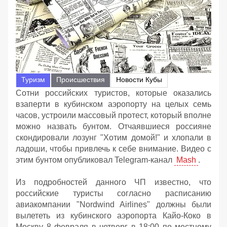
Туризм
Происшествия
Новости Кубы
Сотни российских туристов, которые оказались
взаперти в кубинском аэропорту на целых семь
часов, устроили массовый протест, который вполне
можно назвать бунтом. Отчаявшиеся россияне
скондировали лозунг "Хотим домой!" и хлопали в
ладоши, чтобы привлечь к себе внимание. Видео с
этим бунтом опубликовал Telegram-канал
Mash
.
Из подробностей данного ЧП известно, что
российские туристы согласно расписанию
авиакомпании "Nordwind Airlines" должны были
вылететь из кубинского аэропорта Кайо-Коко в
Москву 8 февраля в четверг в 18:00 по местному