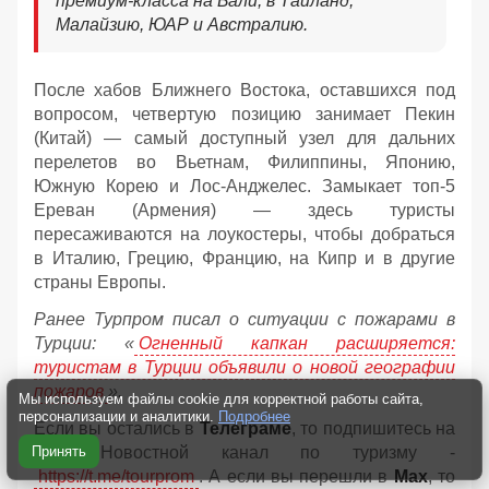
премиум-класса на Бали, в Таиланд,
Малайзию, ЮАР и Австралию.
После хабов Ближнего Востока, оставшихся под
вопросом, четвертую позицию занимает Пекин
(Китай) — самый доступный узел для дальних
перелетов во Вьетнам, Филиппины, Японию,
Южную Корею и Лос-Анджелес. Замыкает топ-5
Ереван (Армения) — здесь туристы
пересаживаются на лоукостеры, чтобы добраться
в Италию, Грецию, Францию, на Кипр и в другие
страны Европы.
Ранее Турпром писал о ситуации с пожарами в
Турции: «
Огненный капкан расширяется:
туристам в Турции объявили о новой географии
пожаров
».
Мы используем файлы cookie для корректной работы сайта,
персонализации и аналитики.
Подробнее
Если вы остались в
Телеграме
, то подпишитесь на
Принять
наш Новостной канал по туризму -
https://t.me/tourprom
. А если вы перешли в
Мах
, то