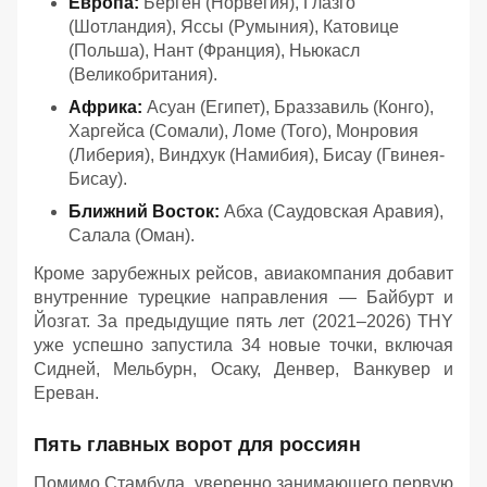
Европа:
Берген (Норвегия), Глазго
(Шотландия), Яссы (Румыния), Катовице
(Польша), Нант (Франция), Ньюкасл
(Великобритания).
Африка:
Асуан (Египет), Браззавиль (Конго),
Харгейса (Сомали), Ломе (Того), Монровия
(Либерия), Виндхук (Намибия), Бисау (Гвинея-
Бисау).
Ближний Восток:
Абха (Саудовская Аравия),
Салала (Оман).
Кроме зарубежных рейсов, авиакомпания добавит
внутренние турецкие направления — Байбурт и
Йозгат. За предыдущие пять лет (2021–2026) THY
уже успешно запустила 34 новые точки, включая
Сидней, Мельбурн, Осаку, Денвер, Ванкувер и
Ереван.
Пять главных ворот для россиян
Помимо Стамбула, уверенно занимающего первую