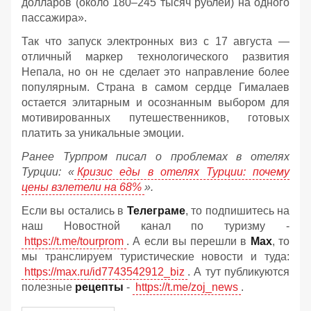
долларов (около 180–245 тысяч рублей) на одного
пассажира».
Так что запуск электронных виз с 17 августа —
отличный маркер технологического развития
Непала, но он не сделает это направление более
популярным. Страна в самом сердце Гималаев
остается элитарным и осознанным выбором для
мотивированных путешественников, готовых
платить за уникальные эмоции.
Ранее Турпром писал о проблемах в отелях
Турции: «
Кризис еды в отелях Турции: почему
цены взлетели на 68%
».
Если вы остались в
Телеграме
, то подпишитесь на
наш Новостной канал по туризму -
https://t.me/tourprom
. А если вы перешли в
Мах
, то
мы транслируем туристические новости и туда:
https://max.ru/id7743542912_biz
. А тут публикуются
полезные
рецепты
-
https://t.me/zoj_news
.