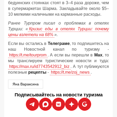
бедуинских стоянках стоят в 3–4 раза дороже, чем
в супермаркетах Шарма. Закладывайте около $5–
10 мелкими наличными на карманные расходы.
Ранее Турпром писал о проблемах в отелях
Турции: «
Кризис еды в отелях Турции: почему
цены взлетели на 68%
».
Если вы остались в
Телеграме
, то подпишитесь на
наш Новостной канал по туризму -
https://t.me/tourprom
. А если вы перешли в
Мах
, то
мы транслируем туристические новости и туда:
https://max.ru/id7743542912_biz
. А тут публикуются
полезные
рецепты
-
https://t.me/zoj_news
.
Яна Вараксина
Подписывайтесь на новости туризма