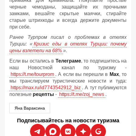
приманка для криминала. Покупайте простые
черные чемоданы, защищайте их прочными
замками, вешайте скрытые маячки, стирайте
старые штрихкоды и всегда держите документы
при себе.
Ранее Турпром писал о проблемах в отелях
Турции: «
Кризис еды в отелях Турции: почему
цены взлетели на 68%
».
Если вы остались в
Телеграме
, то подпишитесь на
наш Новостной канал по туризму -
https://t.me/tourprom
. А если вы перешли в
Мах
, то
мы транслируем туристические новости и туда:
https://max.ru/id7743542912_biz
. А тут публикуются
полезные
рецепты
-
https://t.me/zoj_news
.
Яна Вараксина
Подписывайтесь на новости туризма