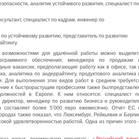
езопасности, аналитик устойчивого развития, специалист по
сультант, специалист по кадрам, инженер по
 по устойчивому развитию, представитель по развитию
айтингу.
 возможностями для удалённой работы можно выделит
рограммного обеспечения, менеджера по продажам 
идные вакансии, предполагающие работу как в офисе, так 
ка, аналитика по андеррайтингу, продуктового аналитика 
и. Для выполнения этих видов работ в среднем требуетс
олнение к быстрорастущим профессиям также былпредставле
олжностей в Европе. К ним относятся: специалист п
 директор, менеджер по развитию бизнеса и руководител
а составляет более 5’000 евро ежемесячно. Отчёт ЕС 
ородах также показал, что Люксембург, Рейкьявик и Берли
окой удовлетворенностью работой. Одна из причин этого 
раз жизни, рекомендуем прочитать: «
Российский турис