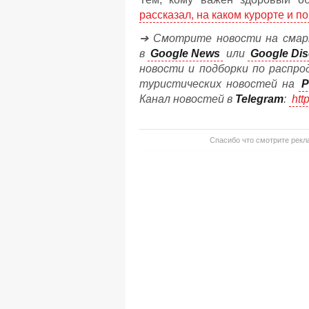
рассказал, на каком курорте и 
➔ Смотрите новости на смар
в
Google News
или
Google Dis
новости и подборки по распро
туристических новостей на
P
Канал новостей в
Telegram
:
htt
Спасибо что смотрите рекла