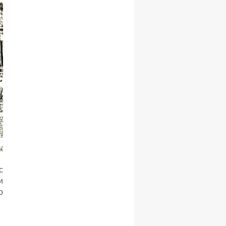
с
и
o