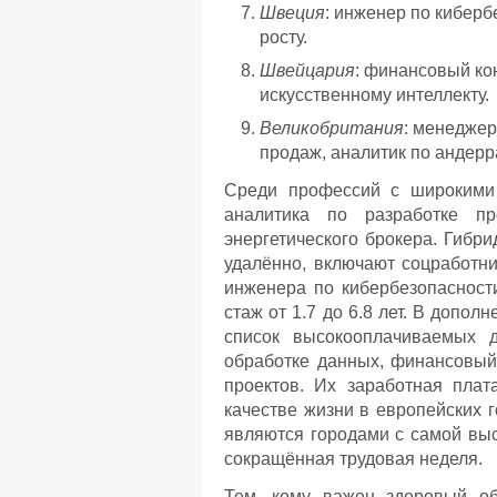
Швеция
: инженер по киберб
росту.
Швейцария
: финансовый кон
искусственному интеллекту.
Великобритания
: менеджер
продаж, аналитик по андерр
Среди профессий с широкими
аналитика по разработке п
энергетического брокера. Гибр
удалённо, включают соцработни
инженера по кибербезопасност
стаж от 1.7 до 6.8 лет. В доп
список высокооплачиваемых д
обработке данных, финансовый
проектов. Их заработная плат
качестве жизни в европейских г
являются городами с самой выс
сокращённая трудовая неделя.
Тем, кому важен здоровый об