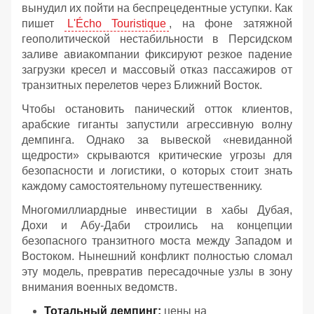
вынудил их пойти на беспрецедентные уступки. Как
пишет
L'Écho Touristique
, на фоне затяжной
геополитической нестабильности в Персидском
заливе авиакомпании фиксируют резкое падение
загрузки кресел и массовый отказ пассажиров от
транзитных перелетов через Ближний Восток.
Чтобы остановить панический отток клиентов,
арабские гиганты запустили агрессивную волну
демпинга. Однако за вывеской «невиданной
щедрости» скрываются критические угрозы для
безопасности и логистики, о которых стоит знать
каждому самостоятельному путешественнику.
Многомиллиардные инвестиции в хабы Дубая,
Дохи и Абу-Даби строились на концепции
безопасного транзитного моста между Западом и
Востоком. Нынешний конфликт полностью сломал
эту модель, превратив пересадочные узлы в зону
внимания военных ведомств.
Тотальный демпинг:
цены на