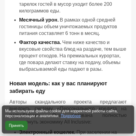
тарелок гостей в мусор уходит более 200
килограммов еды.
Месячный урон.
В рамках одной средней
гостиницы объем уничтожаемых продуктов
питания составляет 6 тонн в месяц.
Фактор качества.
Чем ниже качество и
вкусовые свойства блюд на раздаче, тем выше
процент отходов. На премиальных курортах,
где повара делают ставку на подачу, объемы
выбрасываемой еды падают в разы.
Новая модель: как у вас планируют
забирать еду
Авторы скандального проекта предлагают
внедрить систему «Персонального кредита на
Мы используем файлы cookie для корректной работы сайта,
потребление». Она призвана полностью
персонализации и аналитики.
Подробнее
перевернуть экономику All Inclusive:
Принять
Электронный кошелек.
При заселении на