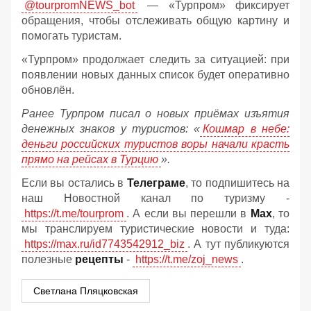
@tourpromNEWS_bot
— «Турпром» фиксирует
обращения, чтобы отслеживать общую картину и
помогать туристам.
«Турпром» продолжает следить за ситуацией: при
появлении новых данных список будет оперативно
обновлён.
Ранее Турпром писал о новых приёмах изъятия
денежных знаков у туристов:
«
Кошмар в небе:
деньги российских туристов воры начали красть
прямо на рейсах в Турцию
».
Если вы остались в
Телеграме
, то подпишитесь на
наш Новостной канал по туризму -
https://t.me/tourprom
. А если вы перешли в
Мах
, то
мы транслируем туристические новости и туда:
https://max.ru/id7743542912_biz
. А тут публикуются
полезные
рецепты
-
https://t.me/zoj_news
.
Светлана Пляцковская