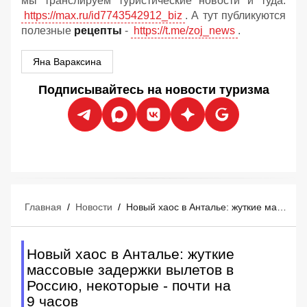
мы транслируем туристические новости и туда:
https://max.ru/id7743542912_biz
. А тут публикуются
полезные
рецепты
-
https://t.me/zoj_news
.
Яна Вараксина
Подписывайтесь на новости туризма
Главная
/
Новости
/
Новый хаос в Анталье: жуткие массовые задержки вылетов в Россию, некоторые - почти на 9 часов
Новый хаос в Анталье: жуткие
массовые задержки вылетов в
Россию, некоторые - почти на
9 часов