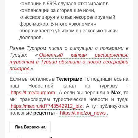
компании в 99% случаев отказывают в
компенсации за сгоревшие ночи,
классифицируя это как некоррелируемый
форс-мажор. В итоге «экономия»
оборачивается убытком в несколько тысяч
долларов.
Ранее Турпром писал о ситуации с пожарами в
Турции: «
Огненный капкан расширяется:
туристам в Турции объявили о новой географии
пожаров
».
Если вы остались в
Телеграме
, то подпишитесь на
наш Новостной канал по туризму -
https://t.me/tourprom
. А если вы перешли в
Мах
, то
мы транслируем туристические новости и туда:
https://max.ru/id7743542912_biz
. А тут публикуются
полезные
рецепты
-
https://t.me/zoj_news
.
Яна Вараксина