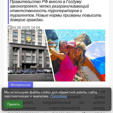
Правительство РФ внесло в Госдуму
законопроект, четко разграничивающий
ответственность туроператоров и
турагентов. Новые нормы призваны повысить
доверие граждан.
04.08.2026 14:04
Интересное
Правительство Российской Федерации внесло на
Мы используем файлы cookie для корректной работы сайта,
персонализации и аналитики.
Подробнее
рассмотрение Государственной Думы
законопроект, направленный на четкое
Принять
разграничение ответственности между