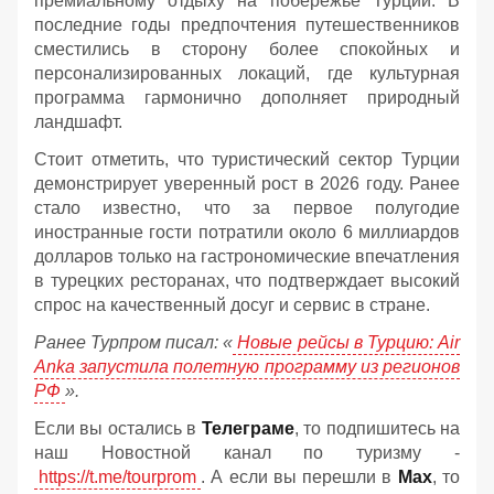
премиальному отдыху на побережье Турции. В
последние годы предпочтения путешественников
сместились в сторону более спокойных и
персонализированных локаций, где культурная
программа гармонично дополняет природный
ландшафт.
Стоит отметить, что туристический сектор Турции
демонстрирует уверенный рост в 2026 году. Ранее
стало известно, что за первое полугодие
иностранные гости потратили около 6 миллиардов
долларов только на гастрономические впечатления
в турецких ресторанах, что подтверждает высокий
спрос на качественный досуг и сервис в стране.
Ранее Турпром писал: «
Новые рейсы в Турцию: Air
Anka запустила полетную программу из регионов
РФ
».
Если вы остались в
Телеграме
, то подпишитесь на
наш Новостной канал по туризму -
https://t.me/tourprom
. А если вы перешли в
Мах
, то