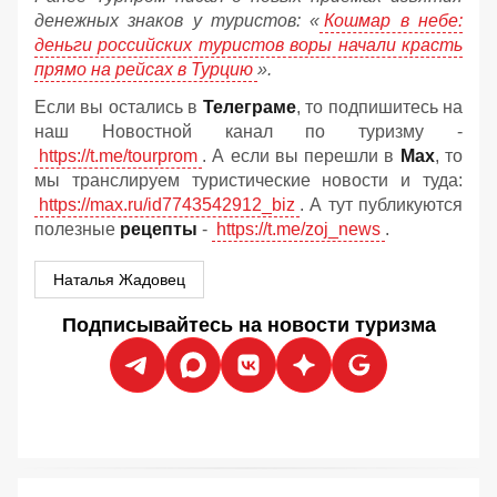
денежных знаков у туристов:
«
Кошмар в небе:
деньги российских туристов воры начали красть
прямо на рейсах в Турцию
».
Если вы остались в
Телеграме
, то подпишитесь на
наш Новостной канал по туризму -
https://t.me/tourprom
. А если вы перешли в
Мах
, то
мы транслируем туристические новости и туда:
https://max.ru/id7743542912_biz
. А тут публикуются
полезные
рецепты
-
https://t.me/zoj_news
.
Наталья Жадовец
Подписывайтесь на новости туризма