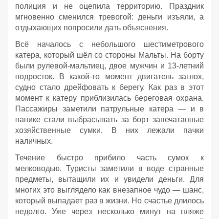
полиция и не оцепила территорию. Праздник
мгновенно сменился тревогой: деньги изъяли, а
отдыхающих попросили дать объяснения.
Всё началось с небольшого шестиметрового
катера, который шёл со стороны Мальты. На борту
были рулевой‑мальтиец, двое мужчин и 13‑летний
подросток. В какой‑то момент двигатель заглох,
судно стало дрейфовать к берегу. Как раз в этот
момент к катеру приблизилась береговая охрана.
Пассажиры заметили патрульные катера — и в
панике стали выбрасывать за борт запечатанные
хозяйственные сумки. В них лежали пачки
наличных.
Течение быстро прибило часть сумок к
мелководью. Туристы заметили в воде странные
предметы, вытащили их и увидели деньги. Для
многих это выглядело как внезапное чудо — шанс,
который выпадает раз в жизни. Но счастье длилось
недолго. Уже через несколько минут на пляже