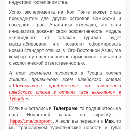
индустрии гостеприимства.
Успех эксперимента на Кох Ронге может стать
прецедентом для других островов Камбоджи и
соседних стран. Аналитики отмечают, что если
инициатива докажет свою эффективность, модель
«свободного от табака» туризма будет
масштабирована, что позволит сформировать
новый стандарт отдыха в Юго-Восточной Азии, где
комфорт путешественников гармонично сочетается
с экологической ответственностью.
А тем временем туристов в Турции хотят
лишить привычного всем шведского стола:
«
Шокирующее предложение по изменению
шведского стола в отелях «все включено» в
Турции
».
Если вы остались в
Телеграме
, то подпишитесь на
наш Новостной канал по туризму -
https://t.me/tourprom
. А если вы перешли в
Мах
, то
мы транслируем туристические новости и туда: