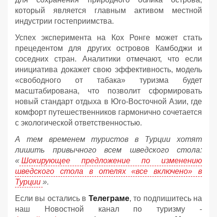
который является главным активом местной
индустрии гостеприимства.
Успех эксперимента на Кох Ронге может стать
прецедентом для других островов Камбоджи и
соседних стран. Аналитики отмечают, что если
инициатива докажет свою эффективность, модель
«свободного от табака» туризма будет
масштабирована, что позволит сформировать
новый стандарт отдыха в Юго-Восточной Азии, где
комфорт путешественников гармонично сочетается
с экологической ответственностью.
А тем временем туристов в Турции хотят
лишить привычного всем шведского стола:
«
Шокирующее предложение по изменению
шведского стола в отелях «все включено» в
Турции
».
Если вы остались в
Телеграме
, то подпишитесь на
наш Новостной канал по туризму -