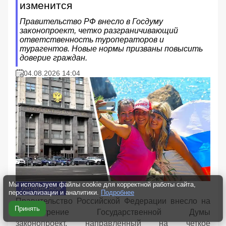
изменится
Правительство РФ внесло в Госдуму
законопроект, четко разграничивающий
ответственность туроператоров и
турагентов. Новые нормы призваны повысить
доверие граждан.
04.08.2026 14:04
Мы используем файлы cookie для корректной работы сайта,
Интересное
персонализации и аналитики.
Подробнее
Правительство Российской Федерации внесло на
Принять
рассмотрение Государственной Думы
законопроект, направленный на четкое