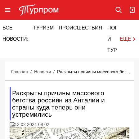
ВСЕ
ТУРИЗМ
ПРОИСШЕСТВИЯ
ПОГОДА
И
НОВОСТИ:
И
ЕЩЕ
ТУРИЗМ
Главная
/
Новости
/
Раскрыты причины массового бегства россиян из Анталии и страны куда теперь они устремились
Раскрыты причины массового
бегства россиян из Анталии и
страны куда теперь они
устремились
12.02.2024 08:02