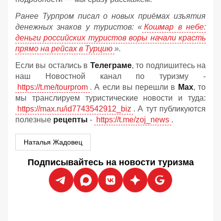
Ранее Турпром писал о новых приёмах изъятия
денежных знаков у туристов:
«
Кошмар в небе:
деньги российских туристов воры начали красть
прямо на рейсах в Турцию
».
Если вы остались в
Телеграме
, то подпишитесь на
наш Новостной канал по туризму -
https://t.me/tourprom
. А если вы перешли в
Мах
, то
мы транслируем туристические новости и туда:
https://max.ru/id7743542912_biz
. А тут публикуются
полезные
рецепты
-
https://t.me/zoj_news
.
Наталья Жадовец
Подписывайтесь на новости туризма