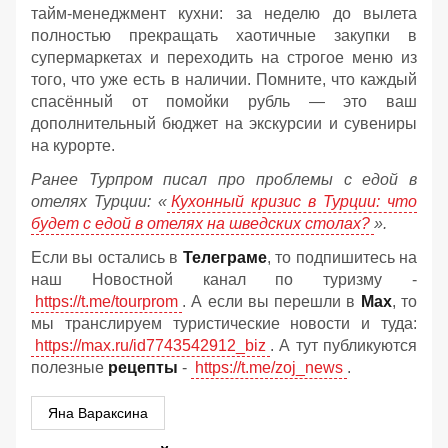
тайм-менеджмент кухни: за неделю до вылета
полностью прекращать хаотичные закупки в
супермаркетах и переходить на строгое меню из
того, что уже есть в наличии. Помните, что каждый
спасённый от помойки рубль — это ваш
дополнительный бюджет на экскурсии и сувениры
на курорте.
Ранее Турпром писал про проблемы с едой в
отелях Турции: «
Кухонный кризис в Турции: что
будет с едой в отелях на шведских столах?
».
Если вы остались в
Телеграме
, то подпишитесь на
наш Новостной канал по туризму -
https://t.me/tourprom
. А если вы перешли в
Мах
, то
мы транслируем туристические новости и туда:
https://max.ru/id7743542912_biz
. А тут публикуются
полезные
рецепты
-
https://t.me/zoj_news
.
Яна Вараксина