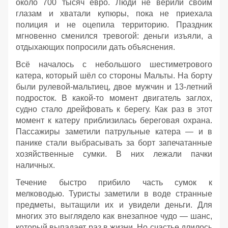
около 700 тысяч евро. Люди не верили своим
глазам и хватали купюры, пока не приехала
полиция и не оцепила территорию. Праздник
мгновенно сменился тревогой: деньги изъяли, а
отдыхающих попросили дать объяснения.
Всё началось с небольшого шестиметрового
катера, который шёл со стороны Мальты. На борту
были рулевой‑мальтиец, двое мужчин и 13‑летний
подросток. В какой‑то момент двигатель заглох,
судно стало дрейфовать к берегу. Как раз в этот
момент к катеру приблизилась береговая охрана.
Пассажиры заметили патрульные катера — и в
панике стали выбрасывать за борт запечатанные
хозяйственные сумки. В них лежали пачки
наличных.
Течение быстро прибило часть сумок к
мелководью. Туристы заметили в воде странные
предметы, вытащили их и увидели деньги. Для
многих это выглядело как внезапное чудо — шанс,
который выпадает раз в жизни. Но счастье длилось