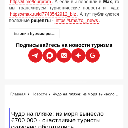
https://t.me/tourprom
. А если вы перешли в
Мах
, то
мы транслируем туристические новости и туда:
https://max.ru/id7743542912_biz
. А тут публикуются
полезные
рецепты
-
https://t.me/zoj_news
.
Евгения Бурмистрова
Подписывайтесь на новости туризма
Главная
/
Новости
/
Чудо на пляже: из моря вынесло €700 000 - счастливые туристы сказочно обогатились
Чудо на пляже: из моря вынесло
€700 000 - счастливые туристы
сказочно обогатились