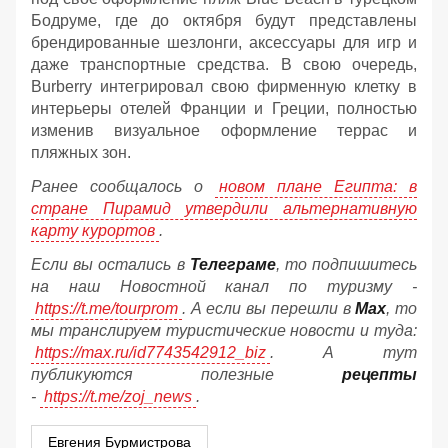
Бодруме, где до октября будут представлены
брендированные шезлонги, аксессуары для игр и
даже транспортные средства. В свою очередь,
Burberry интегрировал свою фирменную клетку в
интерьеры отелей Франции и Греции, полностью
изменив визуальное оформление террас и
пляжных зон.
Ранее сообщалось о
новом плане Египта: в
стране Пирамид утвердили альтернативную
карту курортов
.
Если вы остались в
Телеграме
, то подпишитесь
на наш Новостной канал по туризму -
https://t.me/tourprom
. А если вы перешли в
Мах
, то
мы транслируем туристические новости и туда:
https://max.ru/id7743542912_biz
. А тут
публикуются полезные
рецепты
-
https://t.me/zoj_news
.
Евгения Бурмистрова