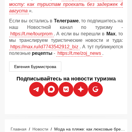
мосту: как туристам проехать без задержек 4
августа
».
Если вы остались в
Телеграме
, то подпишитесь на
наш Новостной канал по туризму -
https://t.me/tourprom
. А если вы перешли в
Мах
, то
мы транслируем туристические новости и туда:
https://max.ru/id7743542912_biz
. А тут публикуются
полезные
рецепты
-
https://t.me/zoj_news
.
Евгения Бурмистрова
Подписывайтесь на новости туризма
Главная
/
Новости
/
Мода на пляже: как люксовые бренды захватывают курорты Средиземноморья