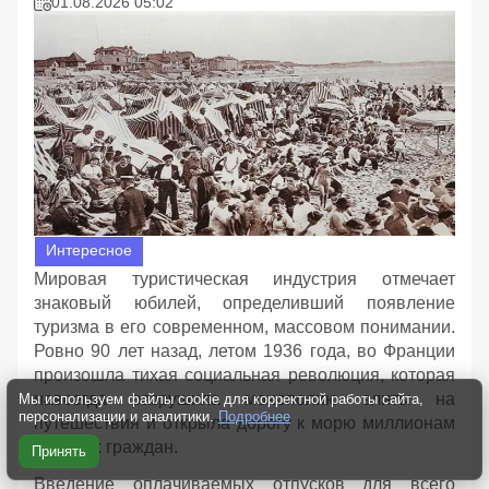
01.08.2026 05:02
Интересное
Мировая туристическая индустрия отмечает
знаковый юбилей, определивший появление
туризма в его современном, массовом понимании.
Ровно 90 лет назад, летом 1936 года, во Франции
произошла тихая социальная революция, которая
навсегда разрушила монополию элиты на
Мы используем файлы cookie для корректной работы сайта,
персонализации и аналитики.
Подробнее
путешествия и открыла дорогу к морю миллионам
простых граждан.
Принять
Введение оплачиваемых отпусков для всего