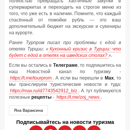
полностью прекращать хаотичные закупки в
супермаркетах и переходить на строгое меню из
того, что уже есть в наличии. Помните, что каждый
спасённый от помойки рубль — это ваш
дополнительный бюджет на экскурсии и сувениры
на курорте.
Ранее Турпром писал про проблемы с едой в
отелях Турции: «
Кухонный кризис в Турции: что
будет с едой в отелях на шведских столах?
».
Если вы остались в
Телеграме
, то подпишитесь на
наш Новостной канал по туризму -
https://t.me/tourprom
. А если вы перешли в
Мах
, то
мы транслируем туристические новости и туда:
https://max.ru/id7743542912_biz
. А тут публикуются
полезные
рецепты
-
https://t.me/zoj_news
.
Яна Вараксина
Подписывайтесь на новости туризма