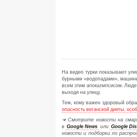
На видео турки показывают ули
бурными «водопадами», машины
всем этим апокалипсисом. Люде
выходя на улицу.
Тем, кому важен здоровый обра
опасность веганской диеты, ос
➔ Смотрите новости на смар
в
Google News
или
Google Dis
новости и подборки по распро