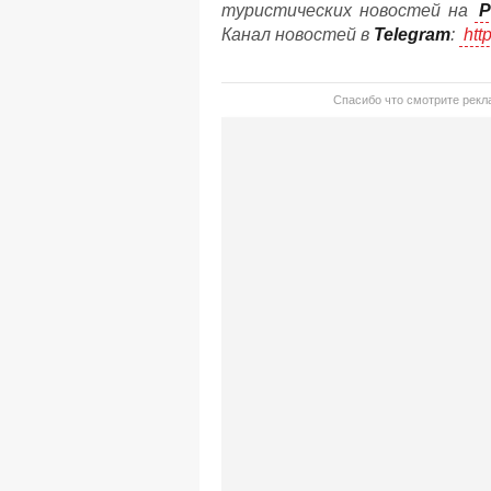
туристических новостей на
P
Канал новостей в
Telegram
:
htt
Спасибо что смотрите рекла