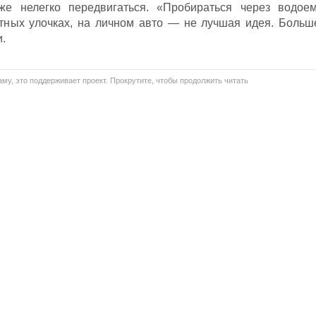
же нелегко передвигаться. «Пробираться через водоем
тных улочках, на личном авто — не лучшая идея. Больш
и.
му, это поддерживает проект. Прокрутите, чтобы продолжить читать