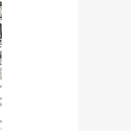
и
й
и
,