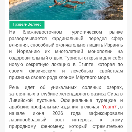
Трэвел-Велнес
На ближневосточном туристическом рынке
разворачивается кардинальный передел сфер
влияния, способный окончательно лишить Израиль
и Иорданию их многолетней монополии на
оздоровительный отдых. Туристы открыли для себя
новую секретную локацию в Египте, которая по
своим физическим и лечебным свойствам
признана своего рода клоном Мёртвого моря.
Речь идет об уникальных соляных озерах,
затерянных в глубине легендарного оазиса Сива в
Ливийской пустыне. Официальные турецкие и
арабские профильные издания, включая
Youm7
, в
начале июня 2026 года зафиксировали
лавинообразный рост интереса к этому
природному феномену, который стремительно