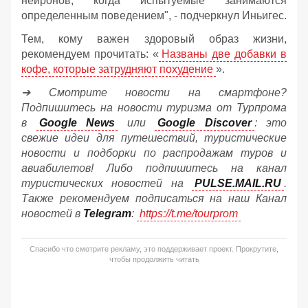
нейронов, когда испытуемые занимаются
определенным поведением", - подчеркнул Иньигес.
Тем, кому важен здоровый образ жизни,
рекомендуем прочитать: «
Названы две добавки в
кофе, которые затрудняют похудение
».
➔ Смотрите новости на смартфоне?
Подпишитесь на новости туризма от Турпрома
в
Google News
или
Google Discover
: это
свежие идеи для путешествий, туристические
новости и подборки по распродажам туров и
авиабилетов! Либо подпишитесь на канал
туристических новостей на
PULSE.MAIL.RU
.
Также рекомендуем подписаться на наш Канал
новостей в
Telegram
:
https://t.me/tourprom
Спасибо что смотрите рекламу, это поддерживает проект. Прокрутите,
чтобы продолжить читать