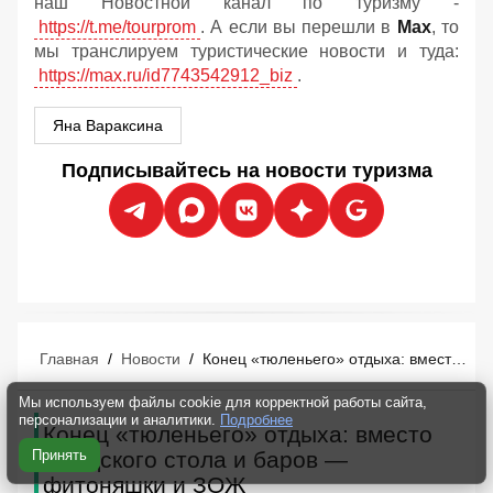
наш Новостной канал по туризму -
https://t.me/tourprom
. А если вы перешли в
Мах
, то
мы транслируем туристические новости и туда:
https://max.ru/id7743542912_biz
.
Яна Вараксина
Подписывайтесь на новости туризма
Главная
/
Новости
/
Конец «тюленьего» отдыха: вместо шведского стола и баров — фитоняшки и ЗОЖ
Мы используем файлы cookie для корректной работы сайта,
персонализации и аналитики.
Подробнее
Конец «тюленьего» отдыха: вместо
Принять
шведского стола и баров —
фитоняшки и ЗОЖ