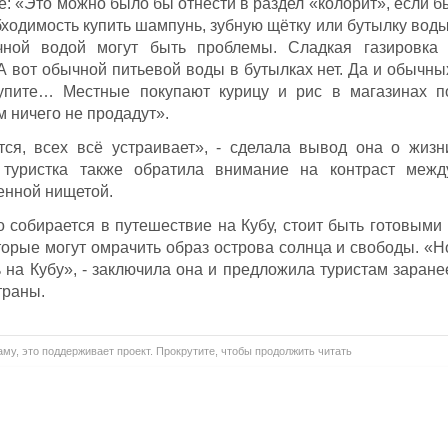
: «Это можно было бы отнести в раздел «колорит», если б
ходимость купить шампунь, зубную щётку или бутылку воды
ной водой могут быть проблемы. Сладкая газировка 
 А вот обычной питьевой воды в бутылках нет. Да и обычны
купите… Местные покупают курицу и рис в магазинах п
м ничего не продадут».
тся, всех всё устраивает», - сделала вывод она о жизн
туристка также обратила внимание на контраст межд
енной нищетой.
то собирается в путешествие на Кубу, стоит быть готовыми 
торые могут омрачить образ острова солнца и свободы. «Н
ть на Кубу», - заключила она и предложила туристам заране
траны.
му, это поддерживает проект. Прокрутите, чтобы продолжить читать