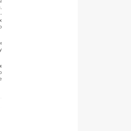
ы
.
-
х
о
и
у
к
о
е