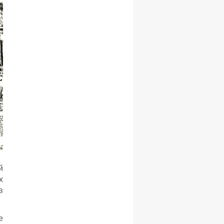
й
х
в
е