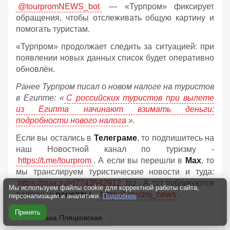
@tourpromNEWS_bot
— «Турпром» фиксирует
обращения, чтобы отслеживать общую картину и
помогать туристам.
«Турпром» продолжает следить за ситуацией: при
появлении новых данных список будет оперативно
обновлён.
Ранее Турпром писал о новом налоге на туристов
в Египте:
«
С российских туристов при вылете
из Египта начинают взимать деньги:
подробности нового налога
».
Если вы остались в
Телеграме
, то подпишитесь на
наш Новостной канал по туризму -
https://t.me/tourprom
. А если вы перешли в
Мах
, то
мы транслируем туристические новости и туда:
https://max.ru/id7743542912_biz
. А тут публикуются
Мы используем файлы cookie для корректной работы сайта,
полезные
рецепты
-
https://t.me/zoj_news
.
персонализации и аналитики.
Подробнее
Принять
Светлана Пляцковская