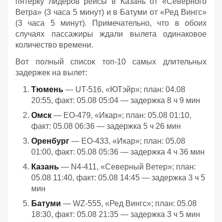
пятёрку лидеров рейсы в Казань от «Северного
Ветра» (3 часа 5 минут) и в Батуми от «Ред Вингс»
(3 часа 5 минут). Примечательно, что в обоих
случаях пассажиры ждали вылета одинаковое
количество времени.
Вот полный список топ-10 самых длительных
задержек на вылет:
Тюмень
— UT-516, «ЮТэйр»; план: 04.08
20:55, факт: 05.08 05:04 — задержка 8 ч 9 мин
Омск
— EO-479, «Икар»; план: 05.08 01:10,
факт: 05.08 06:36 — задержка 5 ч 26 мин
Оренбург
— EO-433, «Икар»; план: 05.08
01:00, факт: 05.08 05:36 — задержка 4 ч 36 мин
Казань
— N4-411, «Северный Ветер»; план:
05.08 11:40, факт: 05.08 14:45 — задержка 3 ч 5
мин
Батуми
— WZ-555, «Ред Вингс»; план: 05.08
18:30, факт: 05.08 21:35 — задержка 3 ч 5 мин