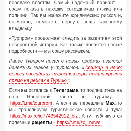
передаче властям. Самый надёжный вариант —
сразу показать находку сотрудникам пляжа или
полиции. Так вы избежите юридических рисков и,
возможно, поможете вернуть вещь законному
владельцу.
«Турпром» продолжает следить за развитием этой
невероятной истории. Как только появятся новые
подробности — мы сразу расскажем.
Ранее Турпром писал о новых приёмах изъятия
денежных знаков у туристов:
«
Кошмар в небе:
деньги российских туристов воры начали красть
прямо на рейсах в Турцию
».
Если вы остались в
Телеграме
, то подпишитесь на
наш Новостной канал по туризму -
https://t.me/tourprom
. А если вы перешли в
Мах
, то
мы транслируем туристические новости и туда:
https://max.ru/id7743542912_biz
. А тут публикуются
полезные
рецепты
-
https://t.me/zoj_news
.