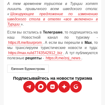
А тем временем туристов в Турции хотят
лишить привычного всем шведского стола:
«
Шокирующее предложение по изменению
шведского стола в отелях «все включено» в
Турции
».
Если вы остались в
Телеграме
, то подпишитесь на
наш Новостной канал по туризму -
https://t.me/tourprom
. А если вы перешли в
Мах
, то
мы транслируем туристические новости и туда:
https://max.ru/id7743542912_biz
. А тут публикуются
полезные
рецепты
-
https://t.me/zoj_news
.
Евгения Бурмистрова
Подписывайтесь на новости туризма