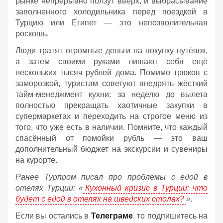
рынке непрерывно ползут вверх, и выбрасывание
заполненного холодильника перед поездкой в
Турцию или Египет — это непозволительная
роскошь.
Люди тратят огромные деньги на покупку путёвок,
а затем своими руками лишают себя ещё
нескольких тысяч рублей дома. Помимо трюков с
заморозкой, туристам советуют внедрять жёсткий
тайм-менеджмент кухни: за неделю до вылета
полностью прекращать хаотичные закупки в
супермаркетах и переходить на строгое меню из
того, что уже есть в наличии. Помните, что каждый
спасённый от помойки рубль — это ваш
дополнительный бюджет на экскурсии и сувениры
на курорте.
Ранее Турпром писал про проблемы с едой в
отелях Турции: «
Кухонный кризис в Турции: что
будет с едой в отелях на шведских столах?
».
Если вы остались в
Телеграме
, то подпишитесь на