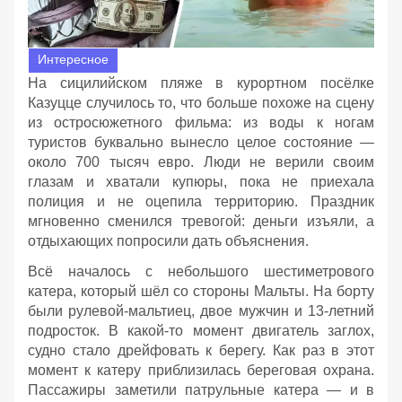
Интересное
На сицилийском пляже в курортном посёлке
Казуцце случилось то, что больше похоже на сцену
из остросюжетного фильма: из воды к ногам
туристов буквально вынесло целое состояние —
около 700 тысяч евро. Люди не верили своим
глазам и хватали купюры, пока не приехала
полиция и не оцепила территорию. Праздник
мгновенно сменился тревогой: деньги изъяли, а
отдыхающих попросили дать объяснения.
Всё началось с небольшого шестиметрового
катера, который шёл со стороны Мальты. На борту
были рулевой‑мальтиец, двое мужчин и 13‑летний
подросток. В какой‑то момент двигатель заглох,
судно стало дрейфовать к берегу. Как раз в этот
момент к катеру приблизилась береговая охрана.
Пассажиры заметили патрульные катера — и в