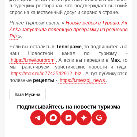
в турецких ресторанах, что подтверждает высокий
спрос на качественный досуг и сервис в стране.
Ранее Турпром писал: «
Новые рейсы в Турцию: Air
Anka запустила полетную программу из регионов
РФ
».
Если вы остались в
Телеграме
, то подпишитесь на
наш Новостной канал по туризму -
https://t.me/tourprom
. А если вы перешли в
Мах
, то
мы транслируем туристические новости и туда:
https://max.ru/id7743542912_biz
. А тут публикуются
полезные
рецепты
-
https://t.me/zoj_news
.
Катя Мусина
Подписывайтесь на новости туризма