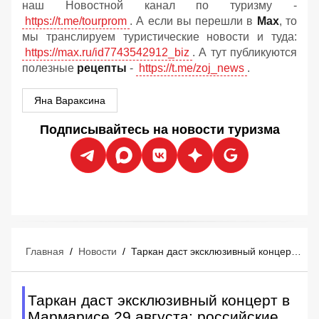
наш Новостной канал по туризму -
https://t.me/tourprom
. А если вы перешли в
Мах
, то
мы транслируем туристические новости и туда:
https://max.ru/id7743542912_biz
. А тут публикуются
полезные
рецепты
-
https://t.me/zoj_news
.
Яна Вараксина
Подписывайтесь на новости туризма
Главная
/
Новости
/
Таркан даст эксклюзивный концерт в Мармарисе 29 августа: российские туристы уже покупают билеты
Таркан даст эксклюзивный концерт в
Мармарисе 29 августа: российские