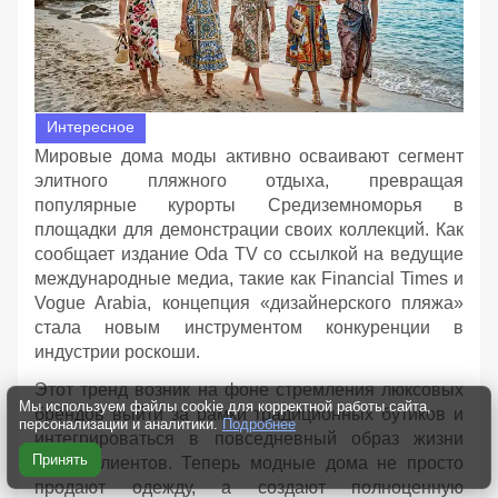
Интересное
Мировые дома моды активно осваивают сегмент
элитного пляжного отдыха, превращая
популярные курорты Средиземноморья в
площадки для демонстрации своих коллекций. Как
сообщает издание Oda TV со ссылкой на ведущие
международные медиа, такие как Financial Times и
Vogue Arabia, концепция «дизайнерского пляжа»
стала новым инструментом конкуренции в
индустрии роскоши.
Этот тренд возник на фоне стремления люксовых
Мы используем файлы cookie для корректной работы сайта,
брендов выйти за рамки традиционных бутиков и
персонализации и аналитики.
Подробнее
интегрироваться в повседневный образ жизни
Принять
своих клиентов. Теперь модные дома не просто
продают одежду, а создают полноценную