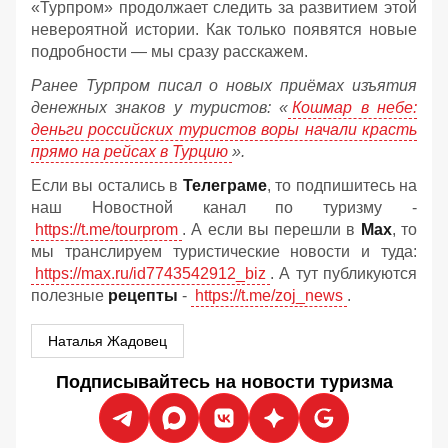
«Турпром» продолжает следить за развитием этой
невероятной истории. Как только появятся новые
подробности — мы сразу расскажем.
Ранее Турпром писал о новых приёмах изъятия
денежных знаков у туристов:
«
Кошмар в небе:
деньги российских туристов воры начали красть
прямо на рейсах в Турцию
».
Если вы остались в
Телеграме
, то подпишитесь на
наш Новостной канал по туризму -
https://t.me/tourprom
. А если вы перешли в
Мах
, то
мы транслируем туристические новости и туда:
https://max.ru/id7743542912_biz
. А тут публикуются
полезные
рецепты
-
https://t.me/zoj_news
.
Наталья Жадовец
Подписывайтесь на новости туризма