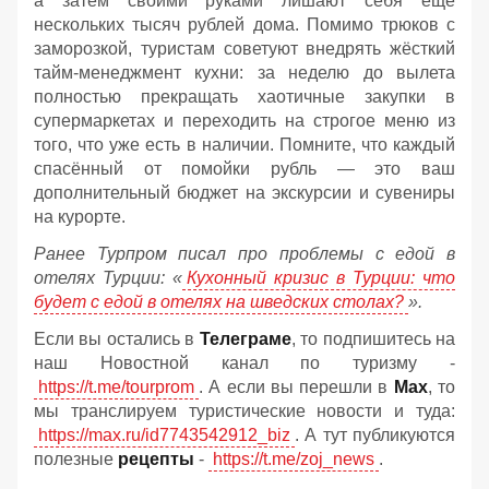
а затем своими руками лишают себя ещё
нескольких тысяч рублей дома. Помимо трюков с
заморозкой, туристам советуют внедрять жёсткий
тайм-менеджмент кухни: за неделю до вылета
полностью прекращать хаотичные закупки в
супермаркетах и переходить на строгое меню из
того, что уже есть в наличии. Помните, что каждый
спасённый от помойки рубль — это ваш
дополнительный бюджет на экскурсии и сувениры
на курорте.
Ранее Турпром писал про проблемы с едой в
отелях Турции: «
Кухонный кризис в Турции: что
будет с едой в отелях на шведских столах?
».
Если вы остались в
Телеграме
, то подпишитесь на
наш Новостной канал по туризму -
https://t.me/tourprom
. А если вы перешли в
Мах
, то
мы транслируем туристические новости и туда:
https://max.ru/id7743542912_biz
. А тут публикуются
полезные
рецепты
-
https://t.me/zoj_news
.