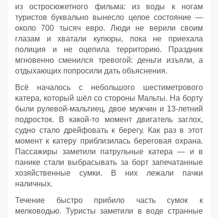
из остросюжетного фильма: из воды к ногам
туристов буквально вынесло целое состояние —
около 700 тысяч евро. Люди не верили своим
глазам и хватали купюры, пока не приехала
полиция и не оцепила территорию. Праздник
мгновенно сменился тревогой: деньги изъяли, а
отдыхающих попросили дать объяснения.
Всё началось с небольшого шестиметрового
катера, который шёл со стороны Мальты. На борту
были рулевой‑мальтиец, двое мужчин и 13‑летний
подросток. В какой‑то момент двигатель заглох,
судно стало дрейфовать к берегу. Как раз в этот
момент к катеру приблизилась береговая охрана.
Пассажиры заметили патрульные катера — и в
панике стали выбрасывать за борт запечатанные
хозяйственные сумки. В них лежали пачки
наличных.
Течение быстро прибило часть сумок к
мелководью. Туристы заметили в воде странные