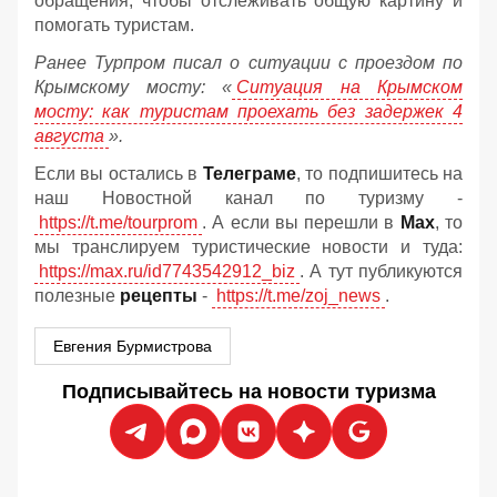
обращения, чтобы отслеживать общую картину и
помогать туристам.
Ранее Турпром писал о ситуации с проездом по
Крымскому мосту:
«
Ситуация на Крымском
мосту: как туристам проехать без задержек 4
августа
».
Если вы остались в
Телеграме
, то подпишитесь на
наш Новостной канал по туризму -
https://t.me/tourprom
. А если вы перешли в
Мах
, то
мы транслируем туристические новости и туда:
https://max.ru/id7743542912_biz
. А тут публикуются
полезные
рецепты
-
https://t.me/zoj_news
.
Евгения Бурмистрова
Подписывайтесь на новости туризма