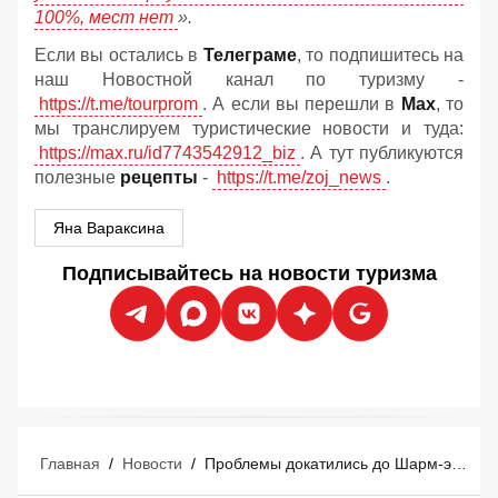
100%, мест нет
».
Если вы остались в
Телеграме
, то подпишитесь на
наш Новостной канал по туризму -
https://t.me/tourprom
. А если вы перешли в
Мах
, то
мы транслируем туристические новости и туда:
https://max.ru/id7743542912_biz
. А тут публикуются
полезные
рецепты
-
https://t.me/zoj_news
.
Яна Вараксина
Подписывайтесь на новости туризма
Главная
/
Новости
/
Проблемы докатились до Шарм-эль-Шейха: в отелях начался жёсткий овербукинг