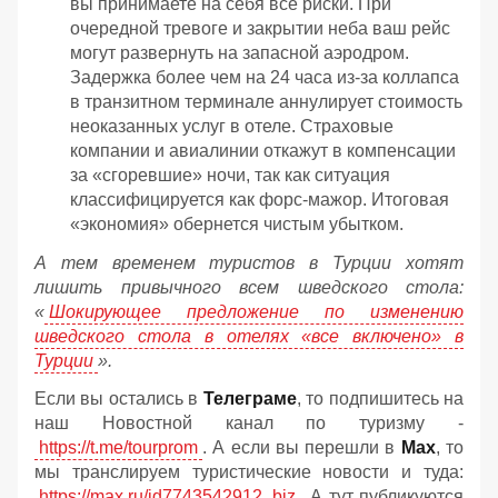
вы принимаете на себя все риски. При
очередной тревоге и закрытии неба ваш рейс
могут развернуть на запасной аэродром.
Задержка более чем на 24 часа из-за коллапса
в транзитном терминале аннулирует стоимость
неоказанных услуг в отеле. Страховые
компании и авиалинии откажут в компенсации
за «сгоревшие» ночи, так как ситуация
классифицируется как форс-мажор. Итоговая
«экономия» обернется чистым убытком.
А тем временем туристов в Турции хотят
лишить привычного всем шведского стола:
«
Шокирующее предложение по изменению
шведского стола в отелях «все включено» в
Турции
».
Если вы остались в
Телеграме
, то подпишитесь на
наш Новостной канал по туризму -
https://t.me/tourprom
. А если вы перешли в
Мах
, то
мы транслируем туристические новости и туда:
https://max.ru/id7743542912_biz
. А тут публикуются