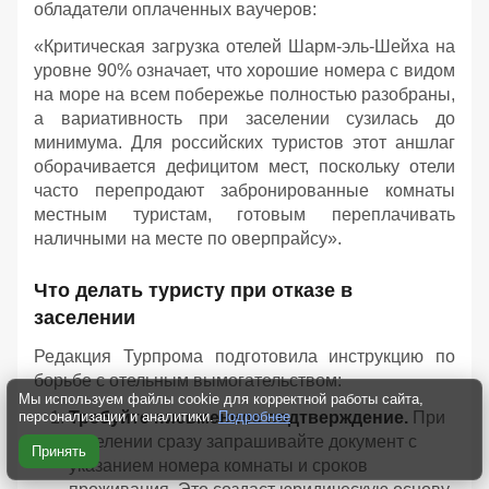
обладатели оплаченных ваучеров:
«Критическая загрузка отелей Шарм-эль-Шейха на
уровне 90% означает, что хорошие номера с видом
на море на всем побережье полностью разобраны,
а вариативность при заселении сузилась до
минимума. Для российских туристов этот аншлаг
оборачивается дефицитом мест, поскольку отели
часто перепродают забронированные комнаты
местным туристам, готовым переплачивать
наличными на месте по оверпрайсу».
Что делать туристу при отказе в
заселении
Редакция Турпрома подготовила инструкцию по
борьбе с отельным вымогательством:
Мы используем файлы cookie для корректной работы сайта,
персонализации и аналитики.
Подробнее
Требуйте письменное подтверждение.
При
заселении сразу запрашивайте документ с
Принять
указанием номера комнаты и сроков