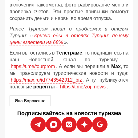
включения таксометра, фотографирование меню и
проверка счетов. Эти простые привычки помогут
сохранить деньги и нервы во время отпуска.
Ранее Турпром писал о проблемах в отелях
Турции: «
Кризис еды в отелях Турции: почему
цены взлетели на 68%
».
Если вы остались в
Телеграме
, то подпишитесь на
наш Новостной канал по туризму -
https://t.me/tourprom
. А если вы перешли в
Мах
, то
мы транслируем туристические новости и туда:
https://max.ru/id7743542912_biz
. А тут публикуются
полезные
рецепты
-
https://t.me/zoj_news
.
Яна Вараксина
Подписывайтесь на новости туризма