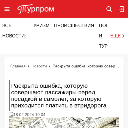
ВСЕ
ТУРИЗМ
ПРОИСШЕСТВИЯ
ПОГОДА
И
НОВОСТИ:
И
ЕЩЕ
ТУРИЗМ
Главная
/
Новости
/
Раскрыта ошибка, которую совершают пассажиры перед посадкой в самолет, за которую приходится платить в втридорога
Раскрыта ошибка, которую
совершают пассажиры перед
посадкой в самолет, за которую
приходится платить в втридорога
18.02.2024 10:04