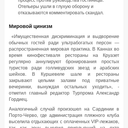
процесс против руководства гостиницы.
Отельеры ушли в глухую оборону и
отказываются комментировать скандал.
Мировой цинизм
«Имущественная дискриминация и выдворение
обычных гостей ради ультрабогатых персон —
распространенная мировая практика. В Каннах во
время кинофестиваля рестораны на Круазет
регулярно аннулируют бронирования простых
туристов ради голливудских звезд и арабских
шейхов. В Куршевеле шале и рестораны
закрывают целыми залами под приватные
вечеринки, вынуждая остальных уходить», -
отметил главный редактор Турпрома Александр
Гордиец.
Аналогичный случай произошел на Сардинии в
Порто-Черво, где администрация пляжного клуба
выселила отдыхающих с оплаченных VIP-лежаков,
так как зону выкупил приплывший на яхте