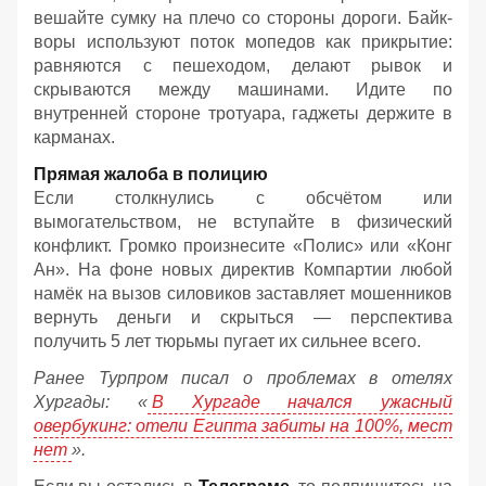
вешайте сумку на плечо со стороны дороги. Байк-
воры используют поток мопедов как прикрытие:
равняются с пешеходом, делают рывок и
скрываются между машинами. Идите по
внутренней стороне тротуара, гаджеты держите в
карманах.
Прямая жалоба в полицию
Если столкнулись с обсчётом или
вымогательством, не вступайте в физический
конфликт. Громко произнесите «Полис» или «Конг
Ан». На фоне новых директив Компартии любой
намёк на вызов силовиков заставляет мошенников
вернуть деньги и скрыться — перспектива
получить 5 лет тюрьмы пугает их сильнее всего.
Ранее Турпром писал о проблемах в отелях
Хургады: «
В Хургаде начался ужасный
овербукинг: отели Египта забиты на 100%, мест
нет
».