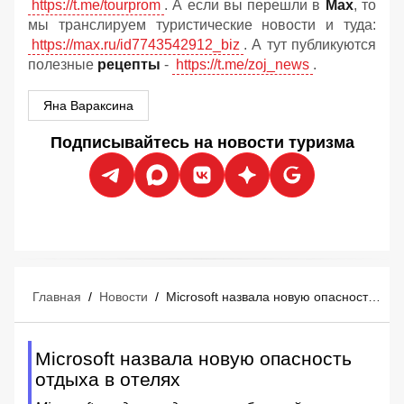
https://t.me/tourprom
. А если вы перешли в
Мах
, то
мы транслируем туристические новости и туда:
https://max.ru/id7743542912_biz
. А тут публикуются
полезные
рецепты
-
https://t.me/zoj_news
.
Яна Вараксина
Подписывайтесь на новости туризма
Главная
/
Новости
/
Microsoft назвала новую опасность отдыха в отелях
Microsoft назвала новую опасность
отдыха в отелях