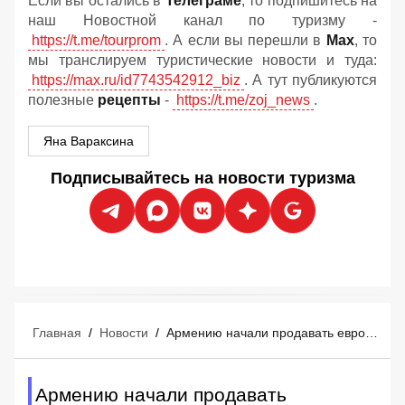
Если вы остались в
Телеграме
, то подпишитесь на
наш Новостной канал по туризму -
https://t.me/tourprom
. А если вы перешли в
Мах
, то
мы транслируем туристические новости и туда:
https://max.ru/id7743542912_biz
. А тут публикуются
полезные
рецепты
-
https://t.me/zoj_news
.
Яна Вараксина
Подписывайтесь на новости туризма
Главная
/
Новости
/
Армению начали продавать европейским туристам как главную загадку
Армению начали продавать