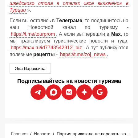
шведского стола в отелях «все включено» в
Турции
».
Если вы остались в
Телеграме
, то подпишитесь на
наш Новостной канал по туризму -
https://t.me/tourprom
. А если вы перешли в
Мах
, то
мы транслируем туристические новости и туда:
https://max.ru/id7743542912_biz
. А тут публикуются
полезные
рецепты
-
https://t.me/zoj_news
.
Яна Вараксина
Подписывайтесь на новости туризма
Главная
/
Новости
/
Партия приказала не воровать: коммунистический Вьетнам объявил войну грабителям туристов