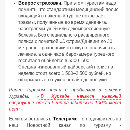
Вопрос страховки.
При этом туристам надо
помнить, что стандартный медицинский полис,
входящий в пакетный тур, не покрывает
травмы, полученные во время дайвинга,
баротравмы ушей или декомпрессионную
болезнь. Без специального расширенного
полиса с пометкой «Экстрим/Дайвинг до 30
метров» страховщики откажутся оплачивать
лечение, а один час в барокамере турецкого
госпиталя обойдется в $300–500.
Специализированный дайверский полис на
неделю стоит всего 1 500–2 500 рублей, но
оформлять его нужно онлайн до поездки.
Ранее Турпром писал о проблемах в отелях
Хургады: «
В Хургаде начался ужасный
овербукинг: отели Египта забиты на 100%, мест
нет
».
Если вы остались в
Телеграме
, то подпишитесь на
наш Новостной канал по туризму -