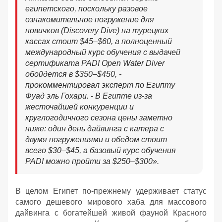
египетского, поскольку разовое
ознакомительное погружение для
новичков (Discovery Dive) на турецких
кассах стоит $45–$60, а полноценный
международный курс обучения с выдачей
сертификата PADI Open Water Diver
обойдется в $350–$450, -
прокомментировал эксперт по Египту
Фуад эль Гохари
. - В Египте из-за
жесточайшей конкуренции и
круглогодичного сезона цены заметно
ниже: о
дин день дайвинга с катера с
двумя погружениями и обедом стоит
всего $30–$45, а базовый курс обучения
PADI можно пройти за $250–$300
».
В целом Египет по-прежнему удерживает статус
самого дешевого мирового хаба для массового
дайвинга с богатейшей живой фауной Красного