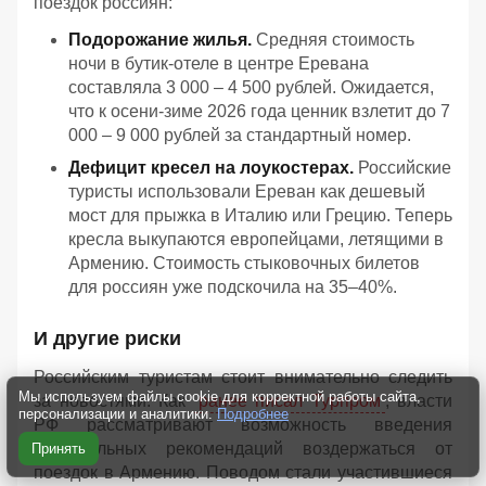
поездок россиян:
Подорожание жилья.
Средняя стоимость
ночи в бутик-отеле в центре Еревана
составляла 3 000 – 4 500 рублей. Ожидается,
что к осени-зиме 2026 года ценник взлетит до 7
000 – 9 000 рублей за стандартный номер.
Дефицит кресел на лоукостерах.
Российские
туристы использовали Ереван как дешевый
мост для прыжка в Италию или Грецию. Теперь
кресла выкупаются европейцами, летящими в
Армению. Стоимость стыковочных билетов
для россиян уже подскочила на 35–40%.
И другие риски
Российским туристам стоит внимательно следить
Мы используем файлы cookie для корректной работы сайта,
за новостями. Как
ранее писал Турпром
, власти
персонализации и аналитики.
Подробнее
РФ рассматривают возможность введения
официальных рекомендаций воздержаться от
Принять
поездок в Армению. Поводом стали участившиеся