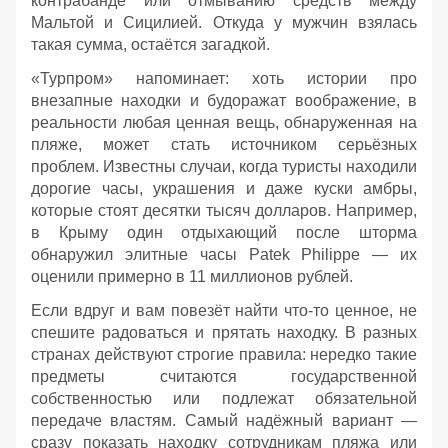
контрабанде или отмыванию средств между
Мальтой и Сицилией. Откуда у мужчин взялась
такая сумма, остаётся загадкой.
«Турпром» напоминает: хоть истории про
внезапные находки и будоражат воображение, в
реальности любая ценная вещь, обнаруженная на
пляже, может стать источником серьёзных
проблем. Известны случаи, когда туристы находили
дорогие часы, украшения и даже куски амбры,
которые стоят десятки тысяч долларов. Например,
в Крыму один отдыхающий после шторма
обнаружил элитные часы Patek Philippe — их
оценили примерно в 11 миллионов рублей.
Если вдруг и вам повезёт найти что‑то ценное, не
спешите радоваться и прятать находку. В разных
странах действуют строгие правила: нередко такие
предметы считаются государственной
собственностью или подлежат обязательной
передаче властям. Самый надёжный вариант —
сразу показать находку сотрудникам пляжа или