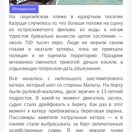
Интересное
На сицилийском пляже в курортном посёлке
Казуцце случилось то, что больше похоже на сцену
из остросюжетного фильма: из воды к ногам
туристов буквально вынесло целое состояние —
около 700 тысяч евро. Люди не верили своим
глазам и хватали купюры, пока не приехала
полиция и не оцепила территорию. Праздник
мгновенно сменился тревогой: деньги изъяли, а
отдыхающих попросили дать объяснения.
Всё началось с небольшого шестиметрового
катера, который шёл со стороны Мальты. На борту
были рулевой‑мальтиец, двое мужчин и 13‑летний
подросток. В какой‑то момент двигатель заглох,
судно стало дрейфовать к берегу. Как раз в этот
момент к катеру приблизилась береговая охрана.
Пассажиры заметили патрульные катера — и в
панике стали выбрасывать за борт запечатанные
хозяйственные сумки. В них лежали пачки