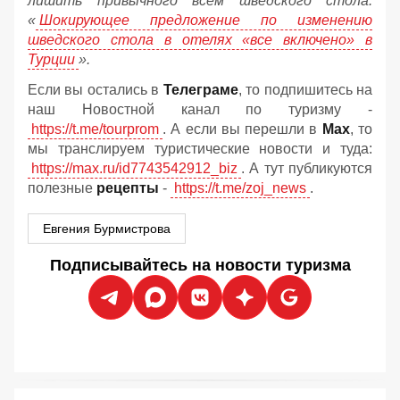
лишить привычного всем шведского стола:
«
Шокирующее предложение по изменению
шведского стола в отелях «все включено» в
Турции
».
Если вы остались в
Телеграме
, то подпишитесь на
наш Новостной канал по туризму -
https://t.me/tourprom
. А если вы перешли в
Мах
, то
мы транслируем туристические новости и туда:
https://max.ru/id7743542912_biz
. А тут публикуются
полезные
рецепты
-
https://t.me/zoj_news
.
Евгения Бурмистрова
Подписывайтесь на новости туризма