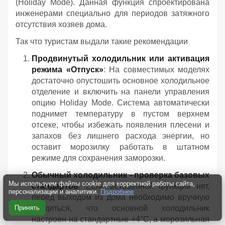
(Holiday Mode). Данная функция спроектирована
инженерами специально для периодов затяжного
отсутствия хозяев дома.
Так что туристам выдали такие рекомендации
Продвинутый холодильник или активация
режима «Отпуск»
: На совместимых моделях
достаточно опустошить основное холодильное
отделение и включить на панели управления
опцию Holiday Mode. Система автоматически
поднимет температуру в пустом верхнем
отсеке, чтобы избежать появления плесени и
запахов без лишнего расхода энергии, но
оставит морозилку работать в штатном
режиме для сохранения заморозки.
Обычный холодильник - проверка базовых
Мы используем файлы cookie для корректной работы сайта,
стандартов
: Если встроенной функции нет,
персонализации и аналитики.
Подробнее
перед выходом из дома необходимо вручную
убедиться, что основной холодильник
Принять
настроен на стандартные +4°C, а морозильная