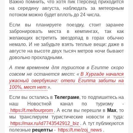
Важно помнить, что хотя пик Персеид приходится
на середину августа, наблюдать за метеорным
потоком можно будет вплоть до 24 числа.
Если вы планируете поездку, стоит заранее
забронировать места в кемпингах, так как
желающих встретить звездопад в горах обычно
немало. И не забудьте взять теплые вещи: даже в
августе на высоте двух тысяч метров ночи бывают
довольно прохладными.
А тем временем для туристов в Египте скоро
совсем не останется мест: «
В Хургаде начался
ужасный овербукинг: отели Египта забиты на
100%, мест нет
».
Если вы остались в
Телеграме
, то подпишитесь на
наш Новостной канал по туризму -
https://t.me/tourprom
. А если вы перешли в
Мах
, то
мы транслируем туристические новости и туда:
https://max.ru/id7743542912_biz
. А тут публикуются
полезные
рецепты
-
https://t.me/zoj_news
.