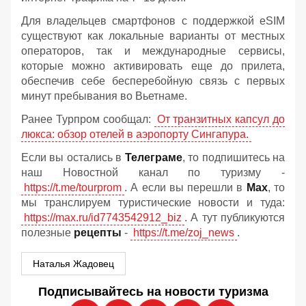
Для владельцев смартфонов с поддержкой eSIM
существуют как локальные варианты от местных
операторов, так и международные сервисы,
которые можно активировать еще до прилета,
обеспечив себе бесперебойную связь с первых
минут пребывания во Вьетнаме.
Ранее Турпром сообщал:
От транзитных капсул до
люкса: обзор отелей в аэропорту Сингапура.
Если вы остались в
Телеграме
, то подпишитесь на
наш Новостной канал по туризму -
https://t.me/tourprom
. А если вы перешли в
Мах
, то
мы транслируем туристические новости и туда:
https://max.ru/id7743542912_biz
. А тут публикуются
полезные
рецепты
-
https://t.me/zoj_news
.
Наталья Жадовец
Подписывайтесь на новости туризма