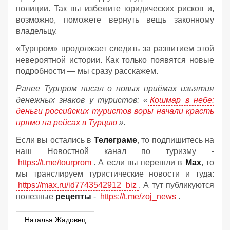
полиции. Так вы избежите юридических рисков и,
возможно, поможете вернуть вещь законному
владельцу.
«Турпром» продолжает следить за развитием этой
невероятной истории. Как только появятся новые
подробности — мы сразу расскажем.
Ранее Турпром писал о новых приёмах изъятия
денежных знаков у туристов:
«
Кошмар в небе:
деньги российских туристов воры начали красть
прямо на рейсах в Турцию
».
Если вы остались в
Телеграме
, то подпишитесь на
наш Новостной канал по туризму -
https://t.me/tourprom
. А если вы перешли в
Мах
, то
мы транслируем туристические новости и туда:
https://max.ru/id7743542912_biz
. А тут публикуются
полезные
рецепты
-
https://t.me/zoj_news
.
Наталья Жадовец