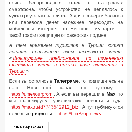
поиск беспроводных сетей в настройках
смартфона, чтобы устройство не цеплялось к
чужим роутерам на пляже. А для проверки баланса
или перевода денег надежнее переходить на
мобильный интернет по местной сим-карте —
такой трафик защищен от хакерских подмен.
А тем временем туристов в Турции хотят
лишить привычного всем шведского стола:
«
Шокирующее предложение по изменению
шведского стола в отелях «все включено» в
Турции
».
Если вы остались в
Телеграме
, то подпишитесь на
наш Новостной канал по туризму -
https://t.me/tourprom
. А если вы перешли в
Мах
, то
мы транслируем туристические новости и туда:
https://max.ru/id7743542912_biz
. А тут публикуются
полезные
рецепты
-
https://t.me/zoj_news
.
Яна Вараксина