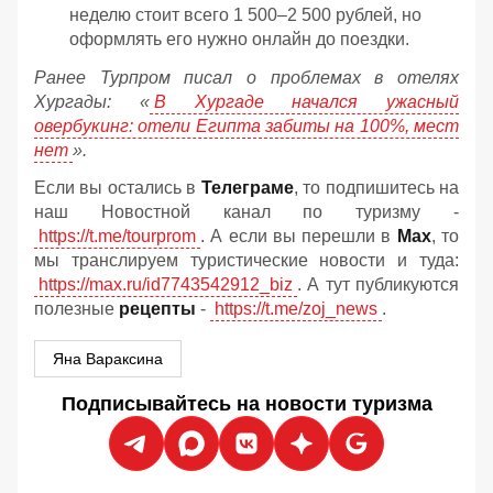
неделю стоит всего 1 500–2 500 рублей, но
оформлять его нужно онлайн до поездки.
Ранее Турпром писал о проблемах в отелях
Хургады: «
В Хургаде начался ужасный
овербукинг: отели Египта забиты на 100%, мест
нет
».
Если вы остались в
Телеграме
, то подпишитесь на
наш Новостной канал по туризму -
https://t.me/tourprom
. А если вы перешли в
Мах
, то
мы транслируем туристические новости и туда:
https://max.ru/id7743542912_biz
. А тут публикуются
полезные
рецепты
-
https://t.me/zoj_news
.
Яна Вараксина
Подписывайтесь на новости туризма