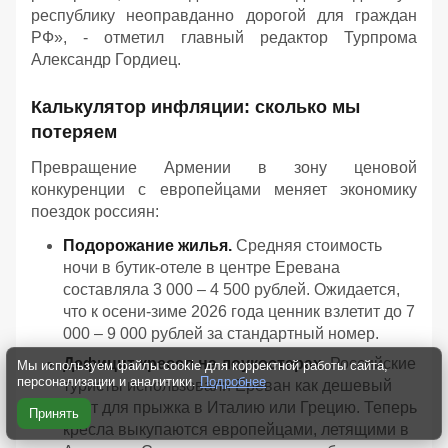
республику неоправданно дорогой для граждан
РФ
», - отметил главный редактор Турпрома
Александр Гордиец.
Калькулятор инфляции: сколько мы
потеряем
Превращение Армении в зону ценовой
конкуренции с европейцами меняет экономику
поездок россиян:
Подорожание жилья.
Средняя стоимость
ночи в бутик-отеле в центре Еревана
составляла 3 000 – 4 500 рублей. Ожидается,
что к осени-зиме 2026 года ценник взлетит до 7
000 – 9 000 рублей за стандартный номер.
Дефицит кресел на лоукостерах.
Российские
Мы используем файлы cookie для корректной работы сайта,
персонализации и аналитики.
Подробнее
туристы использовали Ереван как дешевый
мост для прыжка в Италию или Грецию. Теперь
Принять
кресла выкупаются европейцами, летящими в