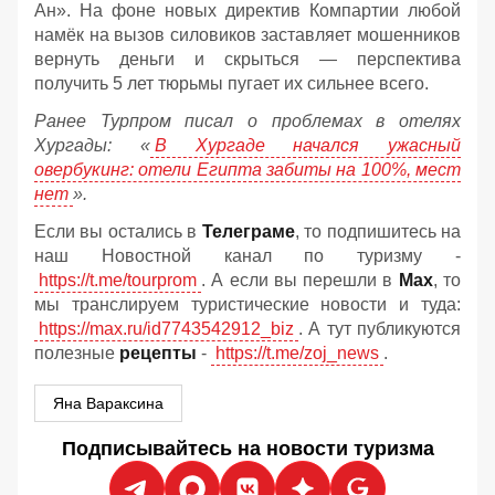
Ан». На фоне новых директив Компартии любой
намёк на вызов силовиков заставляет мошенников
вернуть деньги и скрыться — перспектива
получить 5 лет тюрьмы пугает их сильнее всего.
Ранее Турпром писал о проблемах в отелях
Хургады: «
В Хургаде начался ужасный
овербукинг: отели Египта забиты на 100%, мест
нет
».
Если вы остались в
Телеграме
, то подпишитесь на
наш Новостной канал по туризму -
https://t.me/tourprom
. А если вы перешли в
Мах
, то
мы транслируем туристические новости и туда:
https://max.ru/id7743542912_biz
. А тут публикуются
полезные
рецепты
-
https://t.me/zoj_news
.
Яна Вараксина
Подписывайтесь на новости туризма