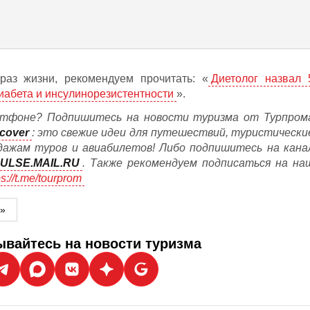
раз жизни, рекомендуем прочитать: «
Диетолог назвал 
иабета и инсулинорезистентности
».
тфоне? Подпишитесь на новости туризма от Турпром
cover
: это свежие идеи для путешествий, туристически
дажам туров и авиабилетов! Либо подпишитесь на кана
ULSE.MAIL.RU
. Также рекомендуем подписаться на на
ps://t.me/tourprom
м»
вайтесь на новости туризма