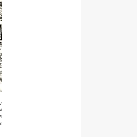
е
м
я
в