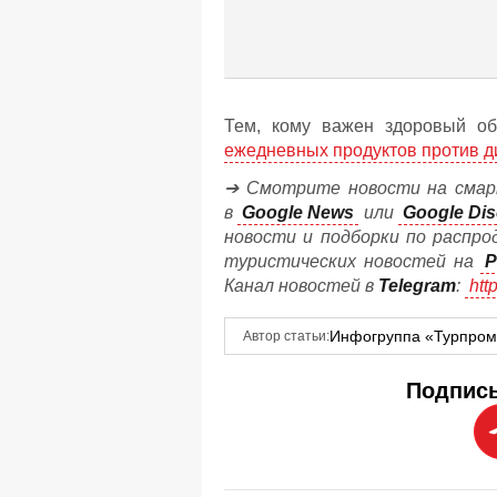
Тем, кому важен здоровый об
ежедневных продуктов против д
➔ Смотрите новости на смар
в
Google News
или
Google Dis
новости и подборки по распро
туристических новостей на
P
Канал новостей в
Telegram
:
htt
Инфогруппа «Турпро
Автор статьи:
Подписы