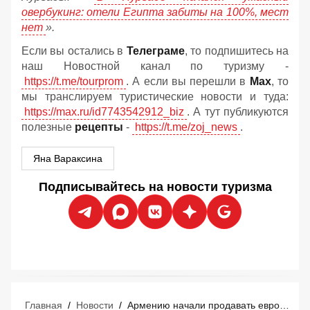
овербукинг: отели Египта забиты на 100%, мест
нет
».
Если вы остались в
Телеграме
, то подпишитесь на
наш Новостной канал по туризму -
https://t.me/tourprom
. А если вы перешли в
Мах
, то
мы транслируем туристические новости и туда:
https://max.ru/id7743542912_biz
. А тут публикуются
полезные
рецепты
-
https://t.me/zoj_news
.
Яна Вараксина
Подписывайтесь на новости туризма
Главная
/
Новости
/
Армению начали продавать европейским туристам как главную загадку