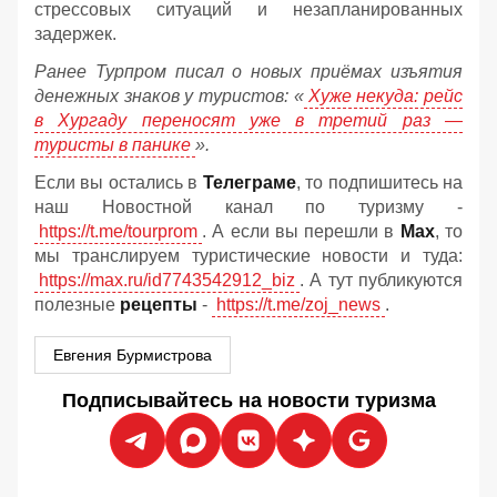
стрессовых ситуаций и незапланированных
задержек.
Ранее Турпром писал о новых приёмах изъятия
денежных знаков у туристов:
«
Хуже некуда: рейс
в Хургаду переносят уже в третий раз —
туристы в панике
».
Если вы остались в
Телеграме
, то подпишитесь на
наш Новостной канал по туризму -
https://t.me/tourprom
. А если вы перешли в
Мах
, то
мы транслируем туристические новости и туда:
https://max.ru/id7743542912_biz
. А тут публикуются
полезные
рецепты
-
https://t.me/zoj_news
.
Евгения Бурмистрова
Подписывайтесь на новости туризма