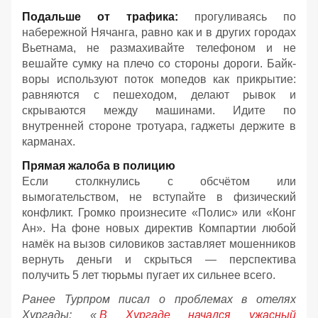
Подальше от трафика:
прогуливаясь по
набережной Нячанга, равно как и в других городах
Вьетнама, не размахивайте телефоном и не
вешайте сумку на плечо со стороны дороги. Байк-
воры используют поток мопедов как прикрытие:
равняются с пешеходом, делают рывок и
скрываются между машинами. Идите по
внутренней стороне тротуара, гаджеты держите в
карманах.
Прямая жалоба в полицию
Если столкнулись с обсчётом или
вымогательством, не вступайте в физический
конфликт. Громко произнесите «Полис» или «Конг
Ан». На фоне новых директив Компартии любой
намёк на вызов силовиков заставляет мошенников
вернуть деньги и скрыться — перспектива
получить 5 лет тюрьмы пугает их сильнее всего.
Ранее Турпром писал о проблемах в отелях
Хургады: «
В Хургаде начался ужасный