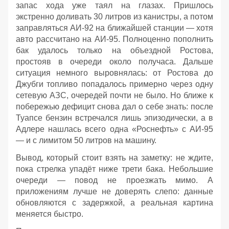
запас хода уже таял на глазах. Пришлось
экстренно доливать 30 литров из канистры, а потом
заправляться АИ‑92 на ближайшей станции — хотя
авто рассчитано на АИ‑95. Полноценно пополнить
бак удалось только на объездной Ростова,
простояв в очереди около получаса. Дальше
ситуация немного выровнялась: от Ростова до
Джубги топливо попадалось примерно через одну
сетевую АЗС, очередей почти не было. Но ближе к
побережью дефицит снова дал о себе знать: после
Туапсе бензин встречался лишь эпизодически, а в
Адлере нашлась всего одна «Роснефть» с АИ‑95
— и с лимитом 50 литров на машину.
Вывод, который стоит взять на заметку: не ждите,
пока стрелка упадёт ниже трети бака. Небольшие
очереди — повод не проезжать мимо. А
приложениям лучше не доверять слепо: данные
обновляются с задержкой, а реальная картина
меняется быстро.