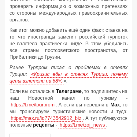
проверять информацию о возможных претензиях
со стороны международных правоохранительных
органов.
Как итог можно добавить ещё один факт: ставка на
то, что иностранцы заменят российский турпоток
не взлетела практически нигде. В этом убедились
все страны постсоветского пространства, от
Прибалтики до Грузии.
Ранее Турпром писал о проблемах в отелях
Турции:
«Кризис еды в отелях Турции: почему
цены взлетели на 68%
».
Если вы остались в
Телеграме
, то подпишитесь на
наш Новостной канал по туризму -
https://t.me/tourprom
. А если вы перешли в
Мах
, то
мы транслируем туристические новости и туда:
https://max.ru/id7743542912_biz
. А тут публикуются
полезные
рецепты
-
https://t.me/zoj_news
.