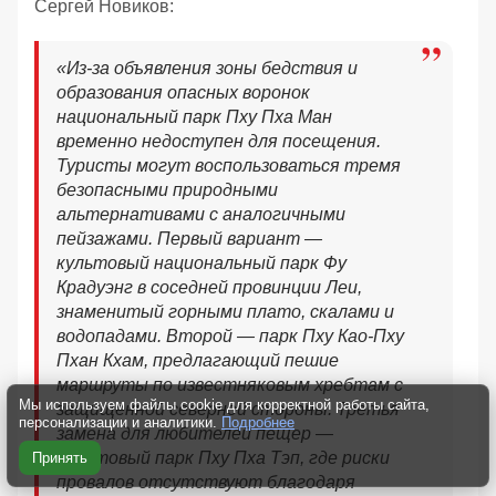
Сергей Новиков:
«Из-за объявления зоны бедствия и
образования опасных воронок
национальный парк Пху Пха Ман
временно недоступен для посещения.
Туристы могут воспользоваться тремя
безопасными природными
альтернативами с аналогичными
пейзажами. Первый вариант —
культовый национальный парк Фу
Крадуэнг в соседней провинции Леи,
знаменитый горными плато, скалами и
водопадами. Второй — парк Пху Као-Пху
Пхан Кхам, предлагающий пешие
маршруты по известняковым хребтам с
Мы используем файлы cookie для корректной работы сайта,
защищенной северной стороны. Третья
персонализации и аналитики.
Подробнее
замена для любителей пещер —
карстовый парк Пху Пха Тэп, где риски
Принять
провалов отсутствуют благодаря