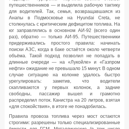
путешественников — и выделила рабочую тактику
для водителей. Так, семья, возвращавшаяся из
Анапы в Подмосковье на Hyundai Creta, не
столкнулась с критическим дефицитом топлива. На
юг заправлялись в основном АИ‑92 (всего один
раз), обратно — только АИ‑95. Путешественники
придерживались простого правила: начинать
поиски АЗС, когда в баке остаётся около четверти
объёма. Такой подход позволил не попадать в
длинные очереди — на «Лукойле» и «Газпром
нефти» ожидание не превышало 15 минут. В одном
случае ситуацию на колонке удалось быстро
урегулировать: заметив, что водители
скапливаются у первых колонок, а задние
свободны, пассажир вышел и грамотно
распределил поток. Канистра на 20 литров, взятая
«для спокойствия», в итоге не понадобилась.
Правила провоза топлива через мост остаются
строгими: разрешены только специализированные
ёмкости для ГСМ. Металлические (в том числе