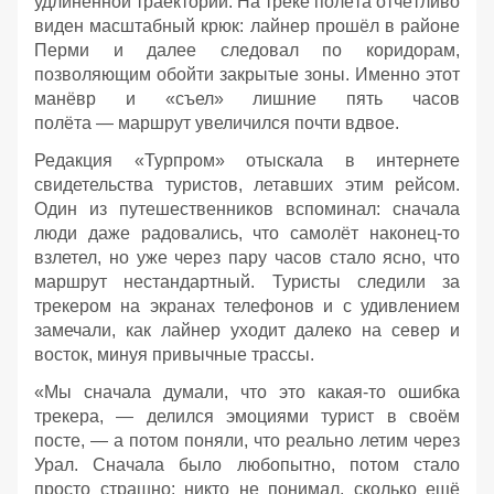
удлинённой траектории. На треке полёта отчётливо
виден масштабный крюк: лайнер прошёл в районе
Перми и далее следовал по коридорам,
позволяющим обойти закрытые зоны. Именно этот
манёвр и «съел» лишние пять часов
полёта — маршрут увеличился почти вдвое.
Редакция «Турпром» отыскала в интернете
свидетельства туристов, летавших этим рейсом.
Один из путешественников вспоминал: сначала
люди даже радовались, что самолёт наконец‑то
взлетел, но уже через пару часов стало ясно, что
маршрут нестандартный. Туристы следили за
трекером на экранах телефонов и с удивлением
замечали, как лайнер уходит далеко на север и
восток, минуя привычные трассы.
«Мы сначала думали, что это какая‑то ошибка
трекера, — делился эмоциями турист в своём
посте, — а потом поняли, что реально летим через
Урал. Сначала было любопытно, потом стало
просто страшно: никто не понимал, сколько ещё