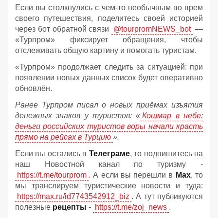
Если вы столкнулись с чем-то необычным во врем
своего путешествия, поделитесь своей историей
через бот обратной связи
@tourpromNEWS_bot
—
«Турпром» фиксирует обращения, чтобы
отслеживать общую картину и помогать туристам.
«Турпром» продолжает следить за ситуацией: при
появлении новых данных список будет оперативно
обновлён.
Ранее Турпром писал о новых приёмах изъятия
денежных знаков у туристов:
«
Кошмар в небе:
деньги российских туристов воры начали красть
прямо на рейсах в Турцию
».
Если вы остались в
Телеграме
, то подпишитесь на
наш Новостной канал по туризму -
https://t.me/tourprom
. А если вы перешли в
Мах
, то
мы транслируем туристические новости и туда:
https://max.ru/id7743542912_biz
. А тут публикуются
полезные
рецепты
-
https://t.me/zoj_news
.