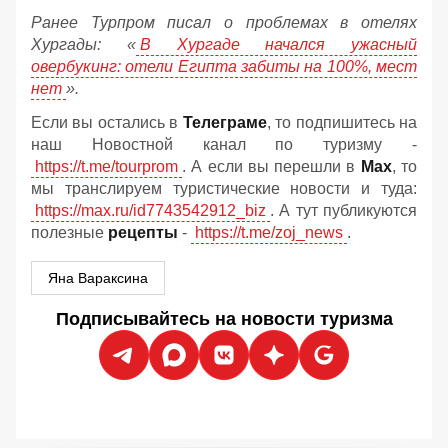
Ранее Турпром писал о проблемах в отелях
Хургады: «
В Хургаде начался ужасный
овербукинг: отели Египта забиты на 100%, мест
нет
».
Если вы остались в
Телеграме
, то подпишитесь на
наш Новостной канал по туризму -
https://t.me/tourprom
. А если вы перешли в
Мах
, то
мы транслируем туристические новости и туда:
https://max.ru/id7743542912_biz
. А тут публикуются
полезные
рецепты
-
https://t.me/zoj_news
.
Яна Вараксина
Подписывайтесь на новости туризма