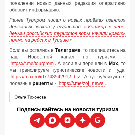
появлении новых данных редакция оперативно
обновит информацию.
Ранее Турпром писал о новых приёмах изъятия
денежных знаков у туристов:
«
Кошмар в небе:
деньги российских туристов воры начали красть
прямо на рейсах в Турцию
».
Если вы остались в
Телеграме
, то подпишитесь на
наш Новостной канал по туризму -
https://t.me/tourprom
. А если вы перешли в
Мах
, то
мы транслируем туристические новости и туда:
https://max.ru/id7743542912_biz
. А тут публикуются
полезные
рецепты
-
https://t.me/zoj_news
.
Ольга Тихонова
Подписывайтесь на новости туризма