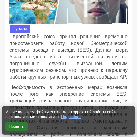
Туризм
Европейский союз принял решение временно
приостановить работу новой биометрической
системы въезда и выезда (EES). Данная мера
была введена из-за критической нагрузки на
пограничные службы, вызванной летним
туристическим сезоном, что привело к параличу
работы крупных транспортных узлов, сообщает AP.
Необходимость в экстренных мерах возникла
после того, как внедрение системы EES,
требующей обязательного сканирования лиц и
отпечатков пальцев у граждан стран, не входящих
Мы используем файлы cookie для корректной работы сайта,
в ЕС, спровоцировало многочасовые очереди в
персонализации и аналитики.
Подробнее
аэропортах Франкфурта, Парижа, Амстердама и
Принять
Милана. Ситуация привела к массовым
опозданиям на рейсы и серьезным сбоям в