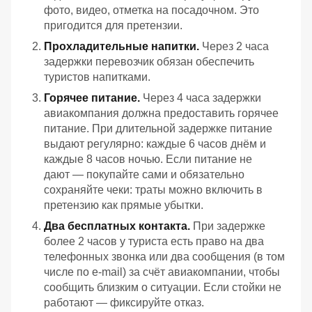
фото,
видео,
отметка
на
посадочном.
Это
пригодится
для
претензии.
Прохладительные
напитки.
Через
2 часа
задержки
перевозчик
обязан
обеспечить
туристов
напитками.
Горячее
питание.
Через
4 часа
задержки
авиакомпания
должна
предоставить
горячее
питание.
При
длительной
задержке
питание
выдают
регулярно:
каждые
6 часов
днём
и
каждые
8 часов
ночью.
Если
питание
не
дают — покупайте
сами
и
обязательно
сохраняйте
чеки:
траты
можно
включить
в
претензию
как
прямые
убытки.
Два
бесплатных
контакта.
При
задержке
более
2 часов
у
туриста
есть
право
на
два
телефонных
звонка
или
два
сообщения
(в
том
числе
по
e‑mail)
за
счёт
авиакомпании,
чтобы
сообщить
близким
о
ситуации.
Если
стойки
не
работают — фиксируйте
отказ.