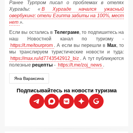
Ранее Турпром писал о проблемах в отелях
Хургады: «
В Хургаде начался ужасный
овербукинг: отели Египта забиты на 100%, мест
нет
».
Если вы остались в
Телеграме
, то подпишитесь на
наш Новостной канал по туризму -
https://t.me/tourprom
. А если вы перешли в
Мах
, то
мы транслируем туристические новости и туда:
https://max.ru/id7743542912_biz
. А тут публикуются
полезные
рецепты
-
https://t.me/zoj_news
.
Яна Вараксина
Подписывайтесь на новости туризма