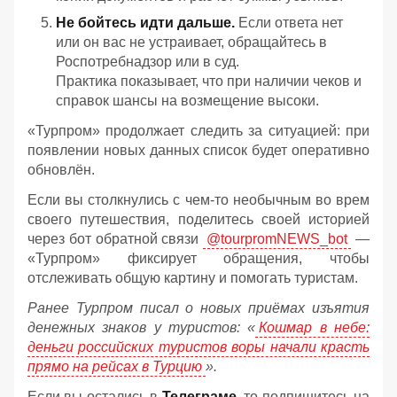
Не бойтесь идти дальше.
Если ответа нет
или он вас не устраивает, обращайтесь в
Роспотребнадзор или в суд.
Практика показывает, что при наличии чеков и
справок шансы на возмещение высоки.
«Турпром» продолжает следить за ситуацией: при
появлении новых данных список будет оперативно
обновлён.
Если вы столкнулись с чем-то необычным во врем
своего путешествия, поделитесь своей историей
через бот обратной связи
@tourpromNEWS_bot
—
«Турпром» фиксирует обращения, чтобы
отслеживать общую картину и помогать туристам.
Ранее Турпром писал о новых приёмах изъятия
денежных знаков у туристов:
«
Кошмар в небе:
деньги российских туристов воры начали красть
прямо на рейсах в Турцию
».
Если вы остались в
Телеграме
, то подпишитесь на