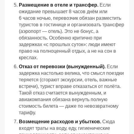
Размещение
в
отеле
и
трансфер.
Если
ожидание
превышает
8 часов
днём
или
6 часов
ночью,
перевозчик
обязан
разместить
туристов
в
гостинице
и
организовать
трансфер
(аэропорт — отель).
Это
не
бонус,
а
обязанность.
Особенно
критично
при
задержках
«с
прошлых
суток»:
люди
имеют
право
на
полноценный
отдых,
а
не
на
сон
в
креслах.
Отказ
от
перевозки
(вынужденный).
Если
задержка
настолько
велика,
что
смысл
поездки
теряется
(сгорают
экскурсии,
отель,
важные
встречи),
турист
вправе
отказаться
от
полёта.
Такой
отказ
считается
вынужденным,
и
авиакомпания
обязана
вернуть
полную
стоимость
билета — даже
по
невозвратному
тарифу.
Возмещение
расходов
и
убытков.
Сюда
входят
траты
на
воду,
еду,
гигиенические