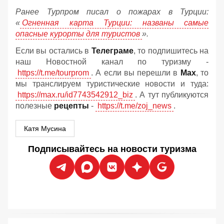
Ранее Турпром писал о пожарах в Турции:
«
Огненная карта Турции: названы самые
опасные курорты для туристов
».
Если вы остались в
Телеграме
, то подпишитесь на
наш Новостной канал по туризму -
https://t.me/tourprom
. А если вы перешли в
Мах
, то
мы транслируем туристические новости и туда:
https://max.ru/id7743542912_biz
. А тут публикуются
полезные
рецепты
-
https://t.me/zoj_news
.
Катя Мусина
Подписывайтесь на новости туризма