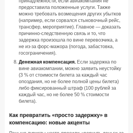
принадлежности,
если
авиакомпания
не
предоставила
положенные
услуги.
Также
можно
требовать
возмещения
других
убытков
(например,
если
сорвался
стыковочный
рейс,
трансфер,
мероприятие).
Главное — доказать
причинно‑следственную
связь
и
то,
что
задержка
произошла
по
вине
перевозчика,
а
не
из‑за
форс‑мажора
(погода,
забастовка,
госограничения).
Денежная
компенсация.
Если
задержка
по
вине
авиакомпании,
можно
заявить
неустойку
(3 %
от
стоимости
билета
за
каждый
час
опоздания,
но
не
более
полной
цены
билета)
либо
фиксированный
штраф
(100 рублей
за
каждый
час,
но
не
более
50 %
стоимости
билета).
Как превратить «просто задержку» в
компенсацию: новые акценты