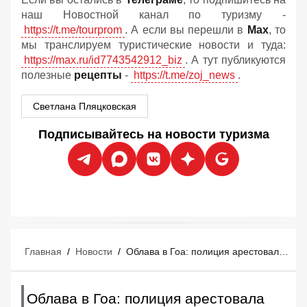
наш Новостной канал по туризму -
https://t.me/tourprom
. А если вы перешли в
Мах
, то
мы транслируем туристические новости и туда:
https://max.ru/id7743542912_biz
. А тут публикуются
полезные
рецепты
-
https://t.me/zoj_news
.
Светлана Пляцковская
Подписывайтесь на новости туризма
Главная
/
Новости
/
Облава в Гоа: полиция арестовала российского туриста с любовницей
Облава в Гоа: полиция арестовала