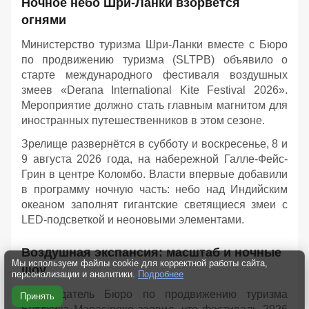
Ночное небо Шри-Ланки взорвётся
огнями
Министерство туризма Шри-Ланки вместе с Бюро
по продвижению туризма (SLTPB) объявило о
старте международного фестиваля воздушных
змеев «Derana International Kite Festival 2026».
Мероприятие должно стать главным магнитом для
иностранных путешественников в этом сезоне.
Зрелище развернётся в субботу и воскресенье, 8 и
9 августа 2026 года, на набережной Галле-Фейс-
Грин в центре Коломбо. Власти впервые добавили
в программу ночную часть: небо над Индийским
океаном заполнят гигантские светящиеся змеи с
LED-подсветкой и неоновыми элементами.
Воздушная экспансия: масштаб и ночные
Мы используем файлы cookie для корректной работы сайта,
шоу
персонализации и аналитики.
Подробнее
Председатель Бюро по продвижению туризма
Принять