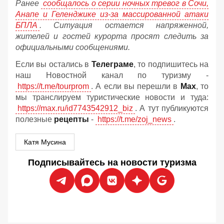
Ранее
сообщалось о серии ночных тревог в Сочи,
Анапе и Геленджике из-за массированной атаки
БПЛА
. Ситуация остается напряженной,
жителей и гостей курорта просят следить за
официальными сообщениями.
Если вы остались в
Телеграме
, то подпишитесь на
наш Новостной канал по туризму -
https://t.me/tourprom
. А если вы перешли в
Мах
, то
мы транслируем туристические новости и туда:
https://max.ru/id7743542912_biz
. А тут публикуются
полезные
рецепты
-
https://t.me/zoj_news
.
Катя Мусина
Подписывайтесь на новости туризма