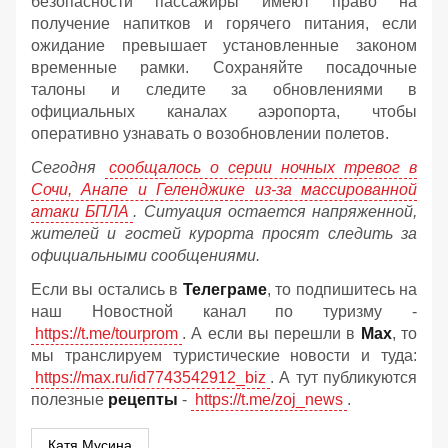
безопасности пассажиры имеют право на
получение напитков и горячего питания, если
ожидание превышает установленные законом
временные рамки. Сохраняйте посадочные
талоны и следите за обновлениями в
официальных каналах аэропорта, чтобы
оперативно узнавать о возобновлении полетов.
Сегодня
сообщалось о серии ночных тревог в
Сочи, Анапе и Геленджике из-за массированной
атаки БПЛА
. Ситуация остается напряженной,
жителей и гостей курорта просят следить за
официальными сообщениями.
Если вы остались в
Телеграме
, то подпишитесь на
наш Новостной канал по туризму -
https://t.me/tourprom
. А если вы перешли в
Мах
, то
мы транслируем туристические новости и туда:
https://max.ru/id7743542912_biz
. А тут публикуются
полезные
рецепты
-
https://t.me/zoj_news
.
Катя Мусина