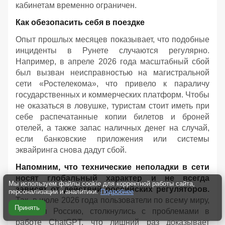
кабинетам временно ограничен.
Как обезопасить себя в поездке
Опыт прошлых месяцев показывает, что подобные
инциденты в Рунете случаются регулярно.
Например, в апреле 2026 года масштабный сбой
был вызван неисправностью на магистральной
сети «Ростелекома», что привело к параличу
государственных и коммерческих платформ. Чтобы
не оказаться в ловушке, туристам стоит иметь при
себе распечатанные копии билетов и броней
отелей, а также запас наличных денег на случай,
если банковские приложения или системы
эквайринга снова дадут сбой.
Напомним, что технические неполадки в сети
носят глобальный характер и не всегда
Мы используем файлы cookie для корректной работы сайта,
зависят от действий российских регуляторов.
персонализации и аналитики.
Подробнее
Так, в июле 2026 года пользователи по всему миру,
Принять
включая Россию, столкнулись с проблемами в
работе ChatGPT, что лишний раз доказывает