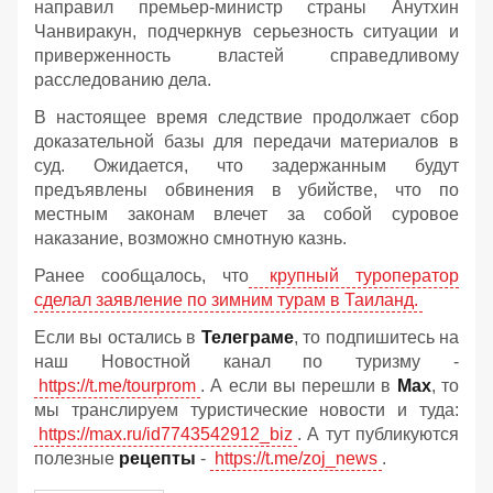
направил премьер-министр страны Анутхин
Чанвиракун, подчеркнув серьезность ситуации и
приверженность властей справедливому
расследованию дела.
В настоящее время следствие продолжает сбор
доказательной базы для передачи материалов в
суд. Ожидается, что задержанным будут
предъявлены обвинения в убийстве, что по
местным законам влечет за собой суровое
наказание, возможно смнотную казнь.
Ранее сообщалось, что
крупный туроператор
сделал заявление по зимним турам в Таиланд.
Если вы остались в
Телеграме
, то подпишитесь на
наш Новостной канал по туризму -
https://t.me/tourprom
. А если вы перешли в
Мах
, то
мы транслируем туристические новости и туда:
https://max.ru/id7743542912_biz
. А тут публикуются
полезные
рецепты
-
https://t.me/zoj_news
.