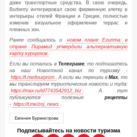
даже транспортные средства. В свою очередь,
Burberry интегрировал свою фирменную клетку в
интерьеры отелей Франции и Греции, полностью
изменив визуальное оформление террас и
пляжных зон.
Ранее сообщалось о
новом плане Египта: в
стране Пирамид утвердили альтернативную
карту курортов
.
Если вы остались в
Телеграме
, то подпишитесь
на наш Новостной канал по туризму -
https://t.me/tourprom
. А если вы перешли в
Мах
, то
мы транслируем туристические новости и туда:
https://max.ru/id7743542912_biz
. А тут
публикуются полезные
рецепты
-
https://t.me/zoj_news
.
Евгения Бурмистрова
Подписывайтесь на новости туризма