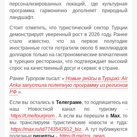
персонализированных локаций, где культурная
программа гармонично дополняет природный
ландшафт.
Стоит отметить, что туристический сектор Турции
демонстрирует уверенный рост в 2026 году. Ранее
стало известно, что за первое полугодие
иностранные гости потратили около 6 миллиардов
долларов только на гастрономические впечатления
в турецких ресторанах, что подтверждает высокий
спрос на качественный досуг и сервис в стране.
Ранее Турпром писал: «
Новые рейсы в Турцию: Air
Anka запустила полетную программу из регионов
РФ
».
Если вы остались в
Телеграме
, то подпишитесь на
наш Новостной канал по туризму -
https://t.me/tourprom
. А если вы перешли в
Мах
, то
мы транслируем туристические новости и туда:
https://max.ru/id7743542912_biz
. А тут публикуются
полезные
рецепты
-
https://t.me/zoj_news
.