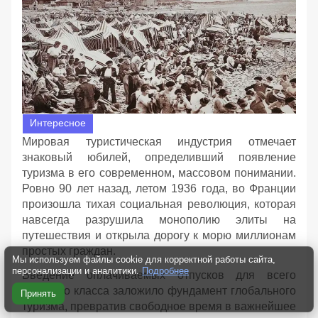
Интересное
Мировая туристическая индустрия отмечает
знаковый юбилей, определивший появление
туризма в его современном, массовом понимании.
Ровно 90 лет назад, летом 1936 года, во Франции
произошла тихая социальная революция, которая
навсегда разрушила монополию элиты на
путешествия и открыла дорогу к морю миллионам
простых граждан.
Мы используем файлы cookie для корректной работы сайта,
персонализации и аналитики.
Подробнее
Введение оплачиваемых отпусков для всего
рабочего класса заложило фундамент глобального
Принять
туризма, превратив свободное время в важнейшее