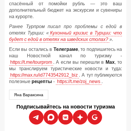
спасённый от помойки рубль — это ваш
дополнительный бюджет на экскурсии и сувениры
на курорте.
Ранее Турпром писал про проблемы с едой в
отелях Турции: «
Кухонный кризис в Турции: что
будет с едой в отелях на шведских столах?
».
Если вы остались в
Телеграме
, то подпишитесь на
наш Новостной канал по туризму -
https://t.me/tourprom
. А если вы перешли в
Мах
, то
мы транслируем туристические новости и туда:
https://max.ru/id7743542912_biz
. А тут публикуются
полезные
рецепты
-
https://t.me/zoj_news
.
Яна Вараксина
Подписывайтесь на новости туризма