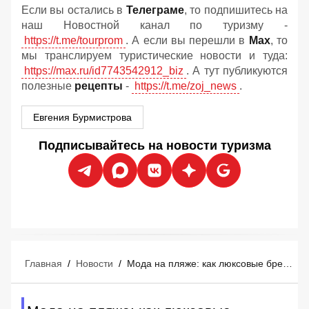
Если вы остались в
Телеграме
, то подпишитесь на
наш Новостной канал по туризму -
https://t.me/tourprom
. А если вы перешли в
Мах
, то
мы транслируем туристические новости и туда:
https://max.ru/id7743542912_biz
. А тут публикуются
полезные
рецепты
-
https://t.me/zoj_news
.
Евгения Бурмистрова
Подписывайтесь на новости туризма
Главная
/
Новости
/
Мода на пляже: как люксовые бренды захватывают курорты Средиземноморья