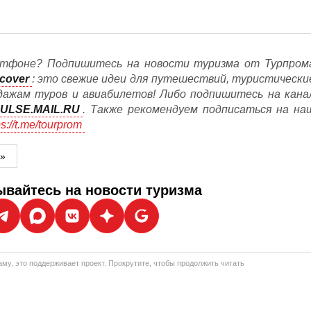
тфоне? Подпишитесь на новости туризма от Турпром
cover
: это свежие идеи для путешествий, туристически
дажам туров и авиабилетов! Либо подпишитесь на кана
ULSE.MAIL.RU
. Также рекомендуем подписаться на на
ps://t.me/tourprom
м»
вайтесь на новости туризма
му, это поддерживает проект. Прокрутите, чтобы продолжить читать