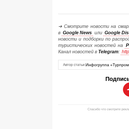
➔ Смотрите новости на смар
в
Google News
или
Google Dis
новости и подборки по распро
туристических новостей на
P
Канал новостей в
Telegram
:
htt
Инфогруппа «Турпро
Автор статьи:
Подписы
Спасибо что смотрите рекла