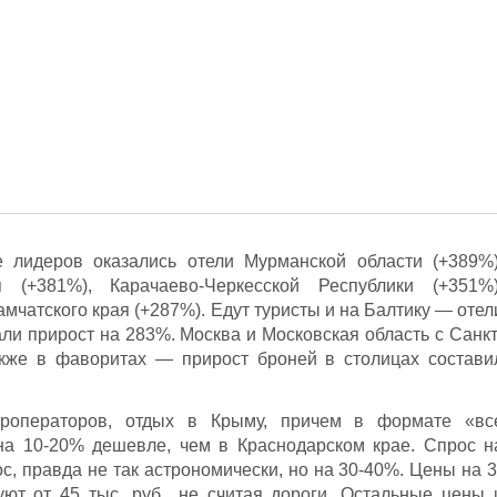
е лидеров оказались отели Мурманской области (+389%)
 (+381%), Карачаево-Черкесской Республики (+351%)
амчатского края (+287%). Едут туристы и на Балтику — отел
ли прирост на 283%. Москва и Московская область с Санкт
кже в фаворитах — прирост броней в столицах состави
роператоров, отдых в Крыму, причем в формате «вс
 на 10-20% дешевле, чем в Краснодарском крае. Спрос н
с, правда не так астрономически, но на 30-40%. Цены на 3
ют от 45 тыс. руб., не считая дороги. Остальные цены 