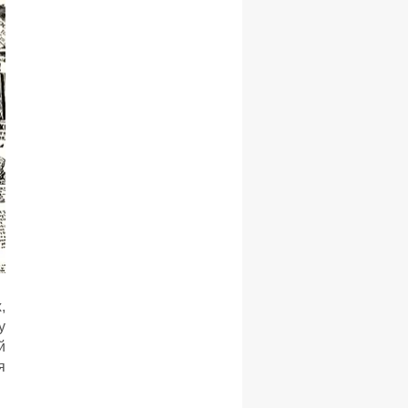
,
у
й
я