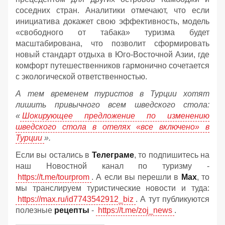
соседних стран. Аналитики отмечают, что если
инициатива докажет свою эффективность, модель
«свободного от табака» туризма будет
масштабирована, что позволит сформировать
новый стандарт отдыха в Юго-Восточной Азии, где
комфорт путешественников гармонично сочетается
с экологической ответственностью.
А тем временем туристов в Турции хотят
лишить привычного всем шведского стола:
«
Шокирующее предложение по изменению
шведского стола в отелях «все включено» в
Турции
».
Если вы остались в
Телеграме
, то подпишитесь на
наш Новостной канал по туризму -
https://t.me/tourprom
. А если вы перешли в
Мах
, то
мы транслируем туристические новости и туда:
https://max.ru/id7743542912_biz
. А тут публикуются
полезные
рецепты
-
https://t.me/zoj_news
.