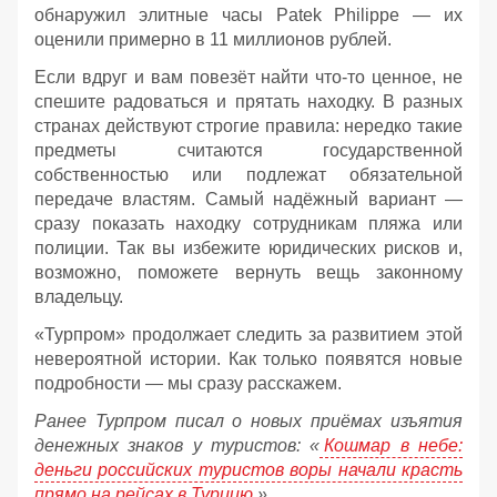
обнаружил элитные часы Patek Philippe — их
оценили примерно в 11 миллионов рублей.
Если вдруг и вам повезёт найти что‑то ценное, не
спешите радоваться и прятать находку. В разных
странах действуют строгие правила: нередко такие
предметы считаются государственной
собственностью или подлежат обязательной
передаче властям. Самый надёжный вариант —
сразу показать находку сотрудникам пляжа или
полиции. Так вы избежите юридических рисков и,
возможно, поможете вернуть вещь законному
владельцу.
«Турпром» продолжает следить за развитием этой
невероятной истории. Как только появятся новые
подробности — мы сразу расскажем.
Ранее Турпром писал о новых приёмах изъятия
денежных знаков у туристов:
«
Кошмар в небе:
деньги российских туристов воры начали красть
прямо на рейсах в Турцию
».