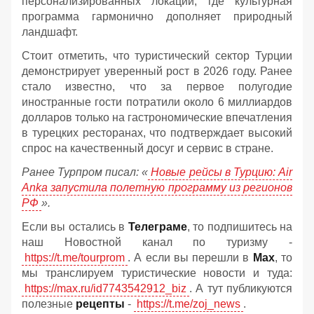
персонализированных локаций, где культурная
программа гармонично дополняет природный
ландшафт.
Стоит отметить, что туристический сектор Турции
демонстрирует уверенный рост в 2026 году. Ранее
стало известно, что за первое полугодие
иностранные гости потратили около 6 миллиардов
долларов только на гастрономические впечатления
в турецких ресторанах, что подтверждает высокий
спрос на качественный досуг и сервис в стране.
Ранее Турпром писал: «
Новые рейсы в Турцию: Air
Anka запустила полетную программу из регионов
РФ
».
Если вы остались в
Телеграме
, то подпишитесь на
наш Новостной канал по туризму -
https://t.me/tourprom
. А если вы перешли в
Мах
, то
мы транслируем туристические новости и туда:
https://max.ru/id7743542912_biz
. А тут публикуются
полезные
рецепты
-
https://t.me/zoj_news
.