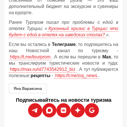
спасённый от помойки рубль — это ваш
дополнительный бюджет на экскурсии и сувениры
на курорте.
Ранее Турпром писал про проблемы с едой в
отелях Турции: «
Кухонный кризис в Турции: что
будет с едой в отелях на шведских столах?
».
Если вы остались в
Телеграме
, то подпишитесь на
наш Новостной канал по туризму -
https://t.me/tourprom
. А если вы перешли в
Мах
, то
мы транслируем туристические новости и туда:
https://max.ru/id7743542912_biz
. А тут публикуются
полезные
рецепты
-
https://t.me/zoj_news
.
Яна Вараксина
Подписывайтесь на новости туризма