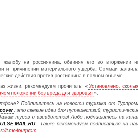
 жалобу на россиянина, обвиняя его во вторжении н
ии и причинении материального ущерба. Соммаи заявила
ческие действия против россиянина в полном объеме.
аз жизни, рекомендуем прочитать: «
Установлено, скольк
ячем положении без вреда для здоровья
».
тфоне? Подпишитесь на новости туризма от Турпром
cover
: это свежие идеи для путешествий, туристически
дажам туров и авиабилетов! Либо подпишитесь на кана
ULSE.MAIL.RU
. Также рекомендуем подписаться на на
ps://t.me/tourprom