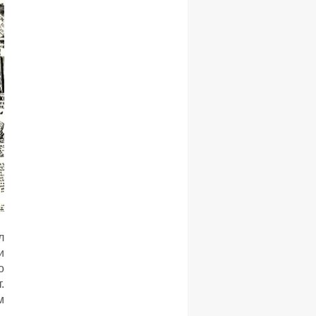
л
и
о
.
м