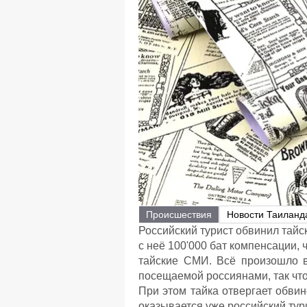
Происшествия
Новости Таиланд
Российский турист обвинил тай
с неё 100'000 бат компенсации,
тайские СМИ. Всё произошло в
посещаемой россиянами, так что
При этом тайка отвергает обви
оказывается уже российский тури