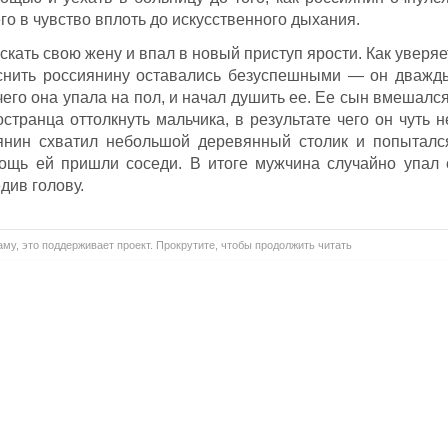
го в чувство вплоть до искусственного дыхания.
скать свою жену и впал в новый приступ ярости. Как уверяе
ъяснить россиянину оставались безуспешными — он дважд
 чего она упала на пол, и начал душить ее. Ее сын вмешался
странца оттолкнуть мальчика, в результате чего он чуть н
янин схватил небольшой деревянный столик и попыталс
ощь ей пришли соседи. В итоге мужчина случайно упал 
див голову.
му, это поддерживает проект. Прокрутите, чтобы продолжить читать