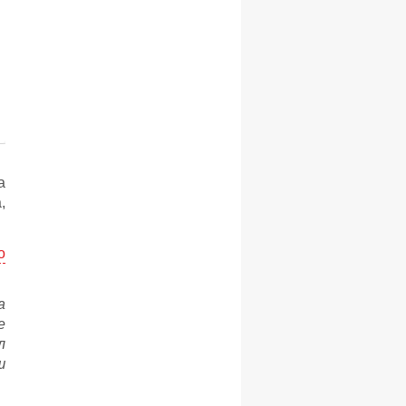
а
,
о
а
е
л
ш