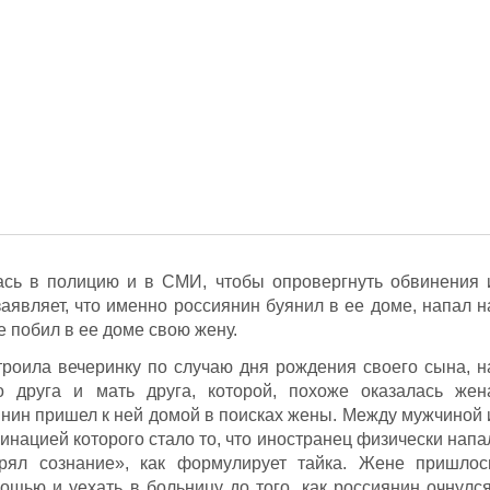
ась в полицию и в СМИ, чтобы опровергнуть обвинения 
аявляет, что именно россиянин буянил в ее доме, напал н
же побил в ее доме свою жену.
троила вечеринку по случаю дня рождения своего сына, н
о друга и мать друга, которой, похоже оказалась жен
янин пришел к ней домой в поисках жены. Между мужчиной 
минацией которого стало то, что иностранец физически напа
рял сознание», как формулирует тайка. Жене пришлос
ощью и уехать в больницу до того, как россиянин очнулся