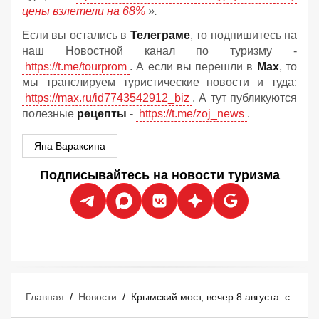
цены взлетели на 68%
».
Если вы остались в
Телеграме
, то подпишитесь на
наш Новостной канал по туризму -
https://t.me/tourprom
. А если вы перешли в
Мах
, то
мы транслируем туристические новости и туда:
https://max.ru/id7743542912_biz
. А тут публикуются
полезные
рецепты
-
https://t.me/zoj_news
.
Яна Вараксина
Подписывайтесь на новости туризма
Главная
/
Новости
/
Крымский мост, вечер 8 августа: ситуация после перекрытия движения