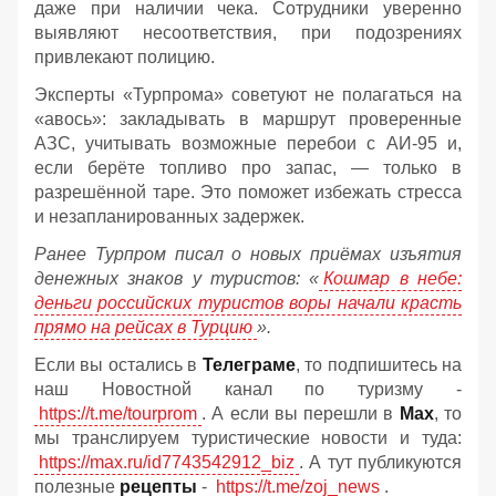
даже при наличии чека. Сотрудники уверенно
выявляют несоответствия, при подозрениях
привлекают полицию.
Эксперты «Турпрома» советуют не полагаться на
«авось»: закладывать в маршрут проверенные
АЗС, учитывать возможные перебои с АИ‑95 и,
если берёте топливо про запас, — только в
разрешённой таре. Это поможет избежать стресса
и незапланированных задержек.
Ранее Турпром писал о новых приёмах изъятия
денежных знаков у туристов:
«
Кошмар в небе:
деньги российских туристов воры начали красть
прямо на рейсах в Турцию
».
Если вы остались в
Телеграме
, то подпишитесь на
наш Новостной канал по туризму -
https://t.me/tourprom
. А если вы перешли в
Мах
, то
мы транслируем туристические новости и туда:
https://max.ru/id7743542912_biz
. А тут публикуются
полезные
рецепты
-
https://t.me/zoj_news
.