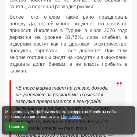
заняты, а персонал разводит руками.
Более того, отелям также рано праздновать
победу. Да, гостей много, но денег это почти не
приносит. Инфляция в Турции в июле 2026 года
держится на уровне 31,75%, лира слабеет, а
издержки растут как на дрожжах: электричество,
продукты, зарплаты — всё дорожает. При этом
многие гостиницы сидят на кредитах и вынуждены
отдавать долги банкам, а не класть прибыль в
карман.
«В тоге маржа тает на глазах: доходы
не успевают за расходами, и высокая
загрузка превращается в гонку ради
выживания, а не ради заработка. К тому
Мы используем файлы cookie для корректной работы сайта,
же туристы, выбирающие «всё
персонализации и аналитики.
Подробнее
включено», почти не тратят деньги за
Принять
пределами отеля — так что и
косвенный доход у бизнеса проседает, —