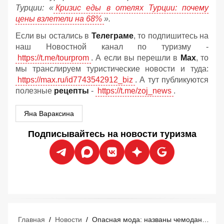
Турции: «
Кризис еды в отелях Турции: почему
цены взлетели на 68%
».
Если вы остались в
Телеграме
, то подпишитесь на
наш Новостной канал по туризму -
https://t.me/tourprom
. А если вы перешли в
Мах
, то
мы транслируем туристические новости и туда:
https://max.ru/id7743542912_biz
. А тут публикуются
полезные
рецепты
-
https://t.me/zoj_news
.
Яна Вараксина
Подписывайтесь на новости туризма
Главная
/
Новости
/
Опасная мода: названы чемоданы, которые гарантируют потерю багажа в аэропорту