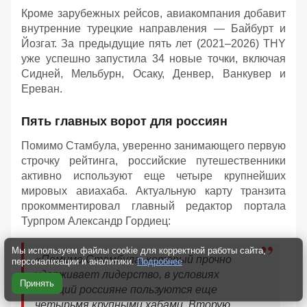
Кроме зарубежных рейсов, авиакомпания добавит
внутренние турецкие направления — Байбурт и
Йозгат. За предыдущие пять лет (2021–2026) THY
уже успешно запустила 34 новые точки, включая
Сидней, Мельбурн, Осаку, Денвер, Ванкувер и
Ереван.
Пять главных ворот для россиян
Помимо Стамбула, уверенно занимающего первую
строчку рейтинга, российские путешественники
активно используют еще четыре крупнейших
мировых авиахаба. Актуальную карту транзита
прокомментировал главный редактор портала
Турпром Александр Гордиец:
Мы используем файлы cookie для корректной работы сайта,
«Помимо Стамбула, который прочно
персонализации и аналитики.
Подробнее
удерживает лидерство, в условиях
Принять
санкций россияне пользуются еще
четырьмя крупными хабами. Вторую