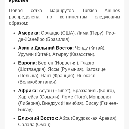
крылья
Новая сетка маршрутов Turkish Airlines
распределена по континентам следующим
образом:
Америка:
Орландо (США), Лима (Перу), Рио-
де-Жанейро (Бразилия).
Азия и Дальний Восток:
Чэнду (Китай),
Урумчи (Китай), Атырау (Казахстан).
Европа:
Берген (Норвегия), Глазго
(Шотландия), Яссы (Румыния), Катовице
(Польша), Нант (Франция), Ньюкасл
(Великобритания).
Африка:
Асуан (Египет), Браззавиль (Конго),
Харгейса (Сомали), Ломе (Того), Монровия
(Либерия), Виндхук (Намибия), Бисау (Гвинея-
Бисау).
Ближний Восток:
Абха (Саудовская Аравия),
Салала (Оман).