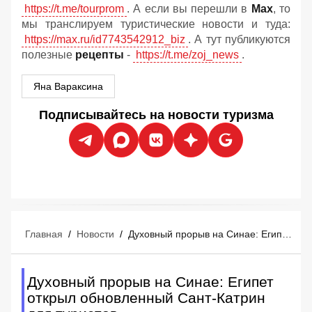
https://t.me/tourprom
. А если вы перешли в
Мах
, то
мы транслируем туристические новости и туда:
https://max.ru/id7743542912_biz
. А тут публикуются
полезные
рецепты
-
https://t.me/zoj_news
.
Яна Вараксина
Подписывайтесь на новости туризма
Главная
/
Новости
/
Духовный прорыв на Синае: Египет открыл обновленный Сант-Катрин для туристов
Духовный прорыв на Синае: Египет
открыл обновленный Сант-Катрин