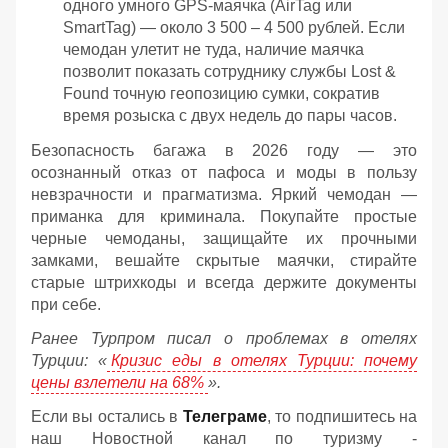
одного умного GPS-маячка (AirTag или
SmartTag) — около 3 500 – 4 500 рублей. Если
чемодан улетит не туда, наличие маячка
позволит показать сотруднику службы Lost &
Found точную геопозицию сумки, сократив
время розыска с двух недель до пары часов.
Безопасность багажа в 2026 году — это
осознанный отказ от пафоса и моды в пользу
невзрачности и прагматизма. Яркий чемодан —
приманка для криминала. Покупайте простые
черные чемоданы, защищайте их прочными
замками, вешайте скрытые маячки, стирайте
старые штрихкоды и всегда держите документы
при себе.
Ранее Турпром писал о проблемах в отелях
Турции: «
Кризис еды в отелях Турции: почему
цены взлетели на 68%
».
Если вы остались в
Телеграме
, то подпишитесь на
наш Новостной канал по туризму -