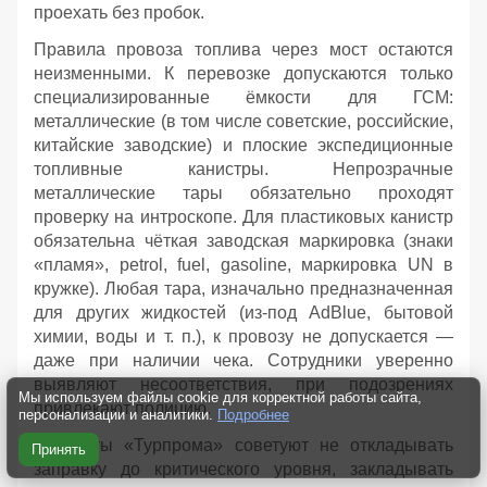
проехать без пробок.
Правила провоза топлива через мост остаются
неизменными. К перевозке допускаются только
специализированные ёмкости для ГСМ:
металлические (в том числе советские, российские,
китайские заводские) и плоские экспедиционные
топливные канистры. Непрозрачные
металлические тары обязательно проходят
проверку на интроскопе. Для пластиковых канистр
обязательна чёткая заводская маркировка (знаки
«пламя», petrol, fuel, gasoline, маркировка UN в
кружке). Любая тара, изначально предназначенная
для других жидкостей (из‑под AdBlue, бытовой
химии, воды и т. п.), к провозу не допускается —
даже при наличии чека. Сотрудники уверенно
выявляют несоответствия, при подозрениях
Мы используем файлы cookie для корректной работы сайта,
привлекают полицию.
персонализации и аналитики.
Подробнее
Эксперты «Турпрома» советуют не откладывать
Принять
заправку до критического уровня, закладывать