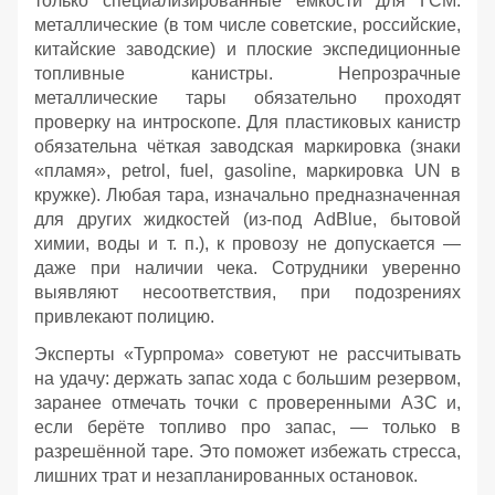
только специализированные ёмкости для ГСМ:
металлические (в том числе советские, российские,
китайские заводские) и плоские экспедиционные
топливные канистры. Непрозрачные
металлические тары обязательно проходят
проверку на интроскопе. Для пластиковых канистр
обязательна чёткая заводская маркировка (знаки
«пламя», petrol, fuel, gasoline, маркировка UN в
кружке). Любая тара, изначально предназначенная
для других жидкостей (из‑под AdBlue, бытовой
химии, воды и т. п.), к провозу не допускается —
даже при наличии чека. Сотрудники уверенно
выявляют несоответствия, при подозрениях
привлекают полицию.
Эксперты «Турпрома» советуют не рассчитывать
на удачу: держать запас хода с большим резервом,
заранее отмечать точки с проверенными АЗС и,
если берёте топливо про запас, — только в
разрешённой таре. Это поможет избежать стресса,
лишних трат и незапланированных остановок.