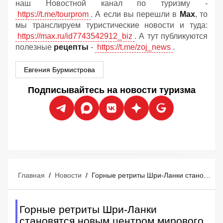
наш Новостной канал по туризму -
https://t.me/tourprom
. А если вы перешли в
Мах
, то
мы транслируем туристические новости и туда:
https://max.ru/id7743542912_biz
. А тут публикуются
полезные
рецепты
-
https://t.me/zoj_news
.
Евгения Бурмистрова
Подписывайтесь на новости туризма
Главная
/
Новости
/
Горные ретриты Шри-Ланки становятся новым центром мирового велнес-туризма
Горные ретриты Шри-Ланки
становятся новым центром мирового