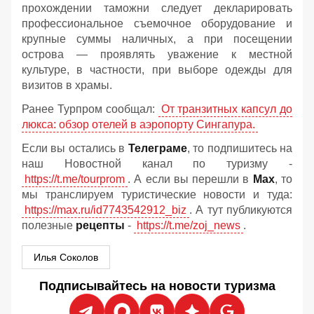
прохождении таможни следует декларировать
профессиональное съемочное оборудование и
крупные суммы наличных, а при посещении
острова — проявлять уважение к местной
культуре, в частности, при выборе одежды для
визитов в храмы.
Ранее Турпром сообщал:
От транзитных капсул до
люкса: обзор отелей в аэропорту Сингапура.
Если вы остались в
Телеграме
, то подпишитесь на
наш Новостной канал по туризму -
https://t.me/tourprom
. А если вы перешли в
Мах
, то
мы транслируем туристические новости и туда:
https://max.ru/id7743542912_biz
. А тут публикуются
полезные
рецепты
-
https://t.me/zoj_news
.
Илья Соколов
Подписывайтесь на новости туризма