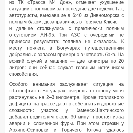
из ТК «Трасса М4 Дон», отмечает ухудшение
ситуации с топливом за последние две недели. Так,
автотуристы, выехавшие в 6:40 из Дивноморска с
полным баком, дозаправились в Горячем Ключе —
и дальше столкнулись с практически полным
отсутствием АИ‑95. Три АЗС с очередями не
принесли результата: топлива не оказалось. К
месту ночлега в Богучарах путешественники
добрались с запасом примерно в четверть бака. На
всякий случай в машине — две канистры по 20
литров: они сейчас служат главным источником
спокойствия.
Особого внимания заслуживает ситуация на
«Татнефти» в Богучарах: очередь в сторону моря
растянулась на 2–3 километра. Кроме топливного
дефицита, на трассе дают о себе знать и дорожные
сложности: участок у Каменск‑Шахтинского
добавил водителям около 30 минут простоя из‑за
аварии и сломанной фуры. При этом отрезки у
Архипо‑Осиповки и Горячего Ключа удалось