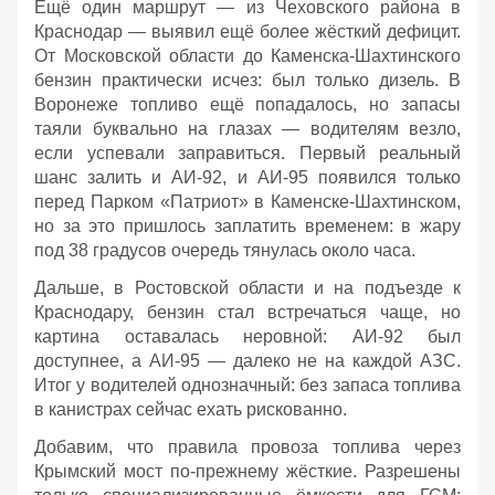
Ещё один маршрут — из Чеховского района в
Краснодар — выявил ещё более жёсткий дефицит.
От Московской области до Каменска‑Шахтинского
бензин практически исчез: был только дизель. В
Воронеже топливо ещё попадалось, но запасы
таяли буквально на глазах — водителям везло,
если успевали заправиться. Первый реальный
шанс залить и АИ‑92, и АИ‑95 появился только
перед Парком «Патриот» в Каменске‑Шахтинском,
но за это пришлось заплатить временем: в жару
под 38 градусов очередь тянулась около часа.
Дальше, в Ростовской области и на подъезде к
Краснодару, бензин стал встречаться чаще, но
картина оставалась неровной: АИ‑92 был
доступнее, а АИ‑95 — далеко не на каждой АЗС.
Итог у водителей однозначный: без запаса топлива
в канистрах сейчас ехать рискованно.
Добавим, что правила провоза топлива через
Крымский мост по‑прежнему жёсткие. Разрешены