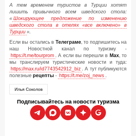
А тем временем туристов в Турции хотят
лишить привычного всем шведского стола:
«
Шокирующее предложение по изменению
шведского стола в отелях «все включено» в
Турции
».
Если вы остались в
Телеграме
, то подпишитесь на
наш Новостной канал по туризму -
https://t.me/tourprom
. А если вы перешли в
Мах
, то
мы транслируем туристические новости и туда:
https://max.ru/id7743542912_biz
. А тут публикуются
полезные
рецепты
-
https://t.me/zoj_news
.
Илья Соколов
Подписывайтесь на новости туризма