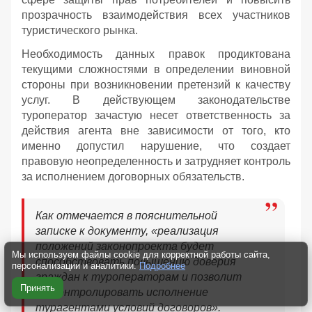
прозрачность взаимодействия всех участников
туристического рынка.
Необходимость данных правок продиктована
текущими сложностями в определении виновной
стороны при возникновении претензий к качеству
услуг. В действующем законодательстве
туроператор зачастую несет ответственность за
действия агента вне зависимости от того, кто
именно допустил нарушение, что создает
правовую неопределенность и затрудняет контроль
за исполнением договорных обязательств.
Как отмечается в пояснительной
записке к документу, «реализация
положений законопроекта будет
Мы используем файлы cookie для корректной работы сайта,
способствовать повышению доверия
персонализации и аналитики.
Подробнее
граждан к туроператорам и позволит
Принять
им контролировать исполнение
турагентами условий договоров».