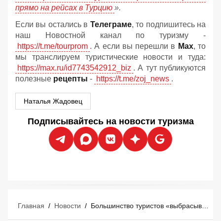
прямо на рейсах в Турцию
».
Если вы остались в
Телеграме
, то подпишитесь на
наш Новостной канал по туризму -
https://t.me/tourprom
. А если вы перешли в
Мах
, то
мы транслируем туристические новости и туда:
https://max.ru/id7743542912_biz
. А тут публикуются
полезные
рецепты
-
https://t.me/zoj_news
.
Наталья Жадовец
Подписывайтесь на новости туризма
Главная
/
Новости
/
Большинство туристов «выбрасывают деньги в мусорное ведро» перед отпуском