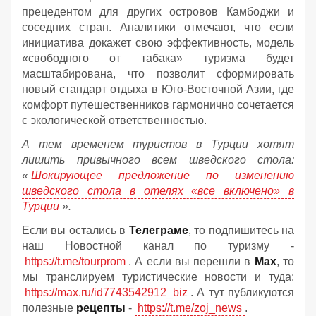
прецедентом для других островов Камбоджи и
соседних стран. Аналитики отмечают, что если
инициатива докажет свою эффективность, модель
«свободного от табака» туризма будет
масштабирована, что позволит сформировать
новый стандарт отдыха в Юго-Восточной Азии, где
комфорт путешественников гармонично сочетается
с экологической ответственностью.
А тем временем туристов в Турции хотят
лишить привычного всем шведского стола:
«
Шокирующее предложение по изменению
шведского стола в отелях «все включено» в
Турции
».
Если вы остались в
Телеграме
, то подпишитесь на
наш Новостной канал по туризму -
https://t.me/tourprom
. А если вы перешли в
Мах
, то
мы транслируем туристические новости и туда:
https://max.ru/id7743542912_biz
. А тут публикуются
полезные
рецепты
-
https://t.me/zoj_news
.