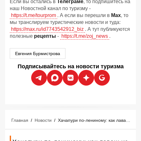
Если вы остались в
Телеграме
, то подпишитесь на
наш Новостной канал по туризму -
https://t.me/tourprom
. А если вы перешли в
Мах
, то
мы транслируем туристические новости и туда:
https://max.ru/id7743542912_biz
. А тут публикуются
полезные
рецепты
-
https://t.me/zoj_news
.
Евгения Бурмистрова
Подписывайтесь на новости туризма
Главная
/
Новости
/
Хачапури по-лениному: как лаваш из Пятерочки заменил дорогое тесто