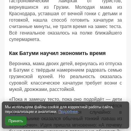
гастрономический лайфхак от туристов,
вернувшихся из Грузии. Молодая мама из
Краснодара, уставшая от вечной гонки с детьми и
готовкой, нашла способ готовить хачапури за
считанные минуты, не тратя время на замес теста.
Всё гениальное оказалось на полке ближайшего
супермаркета.
Как Батуми научил экономить время
Вероника, мама двоих детей, вернулась из отпуска
в Батуми с твёрдым намерением радовать семью
грузинской кухней. Но реальность оказалась
суровой: классическое хачапури требует возни с
мукой, дрожжами, расстойкой.
«Пока я замешу тесто, пока оно подойдёт — дети
уже три раза успеют проголодаться», — смеётся
Мы используем файлы cookie для корректной работы сайта,
персонализации и аналитики.
Подробнее
Вероника. Выход нашёлся случайно: в
холодильнике оказался обычный тонкий лаваш из
Принять
«Пятёрочки». Идея пришла мгновенно: «А почему