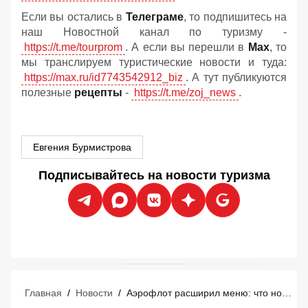
Если вы остались в
Телеграме
, то подпишитесь на
наш Новостной канал по туризму -
https://t.me/tourprom
. А если вы перешли в
Мах
, то
мы транслируем туристические новости и туда:
https://max.ru/id7743542912_biz
. А тут публикуются
полезные
рецепты
-
https://t.me/zoj_news
.
Евгения Бурмистрова
Подписывайтесь на новости туризма
Главная
/
Новости
/
Аэрофлот расширил меню: что нового теперь в рационе туристов в экономе