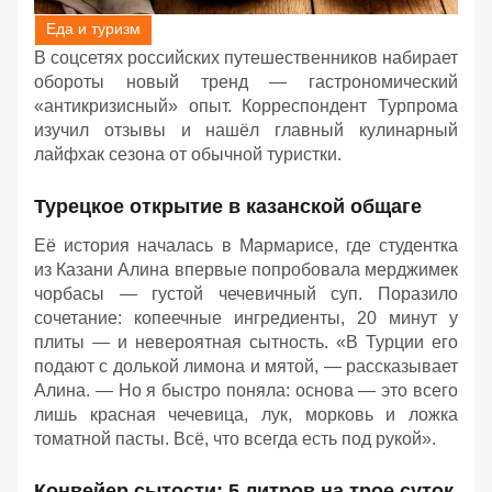
Еда и туризм
В соцсетях российских путешественников набирает
обороты новый тренд — гастрономический
«антикризисный» опыт. Корреспондент Турпрома
изучил отзывы и нашёл главный кулинарный
лайфхак сезона от обычной туристки.
Турецкое открытие в казанской общаге
Её история началась в Мармарисе, где студентка
из Казани Алина впервые попробовала мерджимек
чорбасы — густой чечевичный суп. Поразило
сочетание: копеечные ингредиенты, 20 минут у
плиты — и невероятная сытность. «В Турции его
подают с долькой лимона и мятой, — рассказывает
Алина. — Но я быстро поняла: основа — это всего
лишь красная чечевица, лук, морковь и ложка
томатной пасты. Всё, что всегда есть под рукой».
Конвейер сытости: 5 литров на трое суток