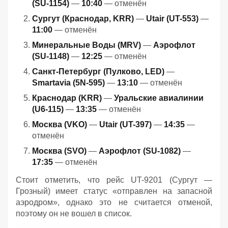
(SU-1154)
—
10:40
— отменён
Сургут (Краснодар, KRR)
—
Utair (UT-553)
—
11:00
— отменён
Минеральные Воды (MRV)
—
Аэрофлот
(SU-1148)
—
12:25
— отменён
Санкт-Петербург (Пулково, LED)
—
Smartavia (5N-595)
—
13:10
— отменён
Краснодар (KRR)
—
Уральские авиалинии
(U6-115)
—
13:35
— отменён
Москва (VKO)
—
Utair (UT-397)
—
14:35
—
отменён
Москва (SVO)
—
Аэрофлот (SU-1082)
—
17:35
— отменён
Стоит отметить, что рейс UT-9201 (Сургут —
Грозный) имеет статус «отправлен на запасной
аэродром», однако это не считается отменой,
поэтому он не вошел в список.