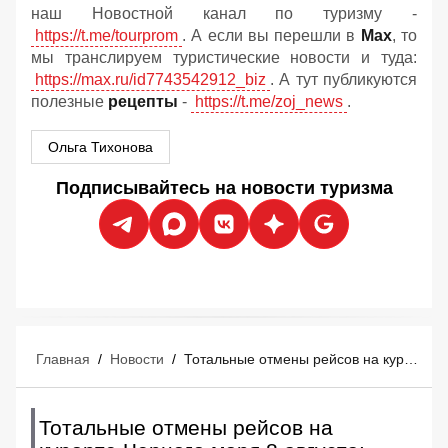
наш Новостной канал по туризму -
https://t.me/tourprom
. А если вы перешли в
Мах
, то
мы транслируем туристические новости и туда:
https://max.ru/id7743542912_biz
. А тут публикуются
полезные
рецепты
-
https://t.me/zoj_news
.
Ольга Тихонова
Подписывайтесь на новости туризма
Главная
/
Новости
/
Тотальные отмены рейсов на курорте Черного моря 8 августа: аэропорт был закрыт 9 часов
Тотальные отмены рейсов на