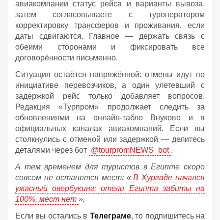
авиакомпании статус рейса и варианты вывоза,
затем согласовываете с туроператором
корректировку трансферов и проживания, если
даты сдвигаются. Главное — держать связь с
обеими сторонами и фиксировать все
договорённости письменно.
Ситуация остаётся напряжённой: отмены идут по
инициативе перевозчиков, а один улетевший с
задержкой рейс только добавляет вопросов.
Редакция «Турпром» продолжает следить за
обновлениями на онлайн‑табло Внуково и в
официальных каналах авиакомпаний. Если вы
столкнулись с отменой или задержкой — делитесь
деталями через бот
@tourpromNEWS_bot
.
А тем временем для туристов в Египте скоро
совсем не останется мест: «
В Хургаде начался
ужасный овербукинг: отели Египта забиты на
100%, мест нет
».
Если вы остались в
Телеграме
, то подпишитесь на