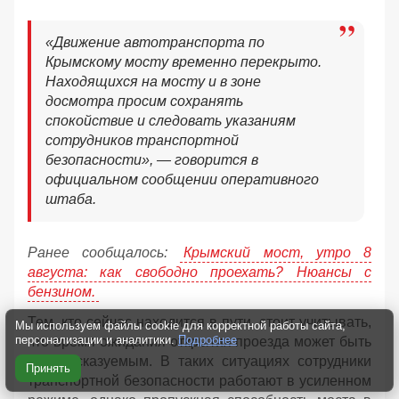
«Движение автотранспорта по
Крымскому мосту временно перекрыто.
Находящихся на мосту и в зоне
досмотра просим сохранять
спокойствие и следовать указаниям
сотрудников транспортной
безопасности», — говорится в
официальном сообщении оперативного
штаба.
Ранее сообщалось:
Крымский мост, утро 8
августа: как свободно проехать? Нюансы с
бензином.
Тем, кто сейчас находится в пути, стоит учитывать,
Мы используем файлы cookie для корректной работы сайта,
персонализации и аналитики.
Подробнее
что время ожидания открытия проезда может быть
непредсказуемым. В таких ситуациях сотрудники
Принять
транспортной безопасности работают в усиленном