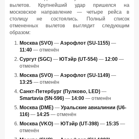
вылетов. Крупнейший удар пришелся на
московское направление — четыре рейса в
столицу не состоялись. Полный список
отмененных вылетов выглядит следующим
образом:
Москва (SVO)
—
Аэрофлот (SU-1155)
—
11:40
— отменён
Сургут (SGC)
—
ЮТэйр (UT-554)
—
12:00
—
отменён
Москва (SVO)
—
Аэрофлот (SU-1149)
—
13:25
— отменён
Санкт-Петербург (Пулково, LED)
—
Smartavia (5N-596)
—
14:00
— отменён
Москва (DME)
—
Уральские авиалинии (U6-
116)
—
14:25
— отменён
Москва (VKO)
—
ЮТэйр (UT-398)
—
15:35
—
отменён