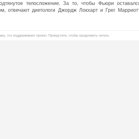
одтянутое телосложение. За то, чтобы Фьюри оставалс
м, отвечают диетологи Джордж Локхарт и Грег Марриотт
му, это поддерживает проект. Прокрутите, чтобы продолжить читать