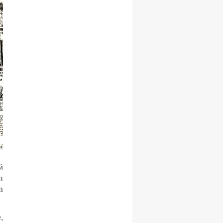
й
в
а
,