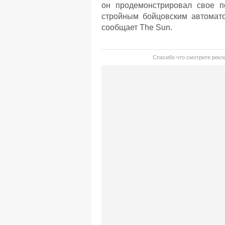
он продемонстрировал свое п
стройным бойцовским автомато
сообщает The Sun.
Спасибо что смотрите рекла