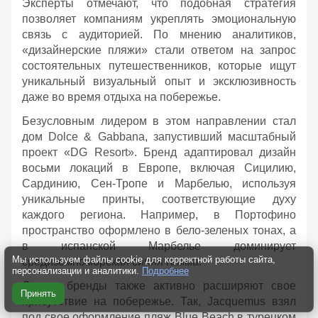
Эксперты отмечают, что подобная стратегия
позволяет компаниям укреплять эмоциональную
связь с аудиторией. По мнению аналитиков,
«дизайнерские пляжи» стали ответом на запрос
состоятельных путешественников, которые ищут
уникальный визуальный опыт и эксклюзивность
даже во время отдыха на побережье.
Безусловным лидером в этом направлении стал
дом Dolce & Gabbana, запустивший масштабный
проект «DG Resort». Бренд адаптировал дизайн
восьми локаций в Европе, включая Сицилию,
Сардинию, Сен-Тропе и Марбелью, используя
уникальные принты, соответствующие духу
каждого региона. Например, в Портофино
пространство оформлено в бело-зеленых тонах, а
в испанской Марбелье доминирует
Мы используем файлы cookie для корректной работы сайта,
средиземноморская синяя гамма.
персонализации и аналитики.
Подробнее
Другие бренды также активно расширяют свое
Принять
присутствие на побережье. Так, Jacquemus взял
под свое оформление пляж Blue Beach в турецком