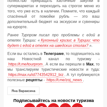
полностью прекращать хаотичные закупки в
супермаркетах и переходить на строгое меню из
того, что уже есть в наличии. Помните, что каждый
спасённый от помойки рубль — это ваш
дополнительный бюджет на экскурсии и сувениры
на курорте.
Ранее Турпром писал про проблемы с едой в
отелях Турции: «
Кухонный кризис в Турции: что
будет с едой в отелях на шведских столах?
».
Если вы остались в
Телеграме
, то подпишитесь на
наш Новостной канал по туризму -
https://t.me/tourprom
. А если вы перешли в
Мах
, то
мы транслируем туристические новости и туда:
https://max.ru/id7743542912_biz
. А тут публикуются
полезные
рецепты
-
https://t.me/zoj_news
.
Яна Вараксина
Подписывайтесь на новости туризма