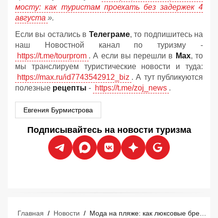
мосту: как туристам проехать без задержек 4
августа
».
Если вы остались в
Телеграме
, то подпишитесь на
наш Новостной канал по туризму -
https://t.me/tourprom
. А если вы перешли в
Мах
, то
мы транслируем туристические новости и туда:
https://max.ru/id7743542912_biz
. А тут публикуются
полезные
рецепты
-
https://t.me/zoj_news
.
Евгения Бурмистрова
Подписывайтесь на новости туризма
Главная
/
Новости
/
Мода на пляже: как люксовые бренды захватывают курорты Средиземноморья