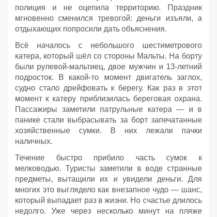
полиция и не оцепила территорию. Праздник
мгновенно сменился тревогой: деньги изъяли, а
отдыхающих попросили дать объяснения.
Всё началось с небольшого шестиметрового
катера, который шёл со стороны Мальты. На борту
были рулевой‑мальтиец, двое мужчин и 13‑летний
подросток. В какой‑то момент двигатель заглох,
судно стало дрейфовать к берегу. Как раз в этот
момент к катеру приблизилась береговая охрана.
Пассажиры заметили патрульные катера — и в
панике стали выбрасывать за борт запечатанные
хозяйственные сумки. В них лежали пачки
наличных.
Течение быстро прибило часть сумок к
мелководью. Туристы заметили в воде странные
предметы, вытащили их и увидели деньги. Для
многих это выглядело как внезапное чудо — шанс,
который выпадает раз в жизни. Но счастье длилось
недолго. Уже через несколько минут на пляже