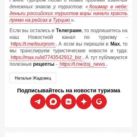
денежных знаков у туристов:
«
Кошмар в небе:
деньги российских туристов воры начали красть
прямо на рейсах в Турцию
».
Если вы остались в
Телеграме
, то подпишитесь на
наш Новостной канал по туризму -
https://t.me/tourprom
. А если вы перешли в
Мах
, то
мы транслируем туристические новости и туда:
https://max.ru/id7743542912_biz
. А тут публикуются
полезные
рецепты
-
https://t.me/zoj_news
.
Наталья Жадовец
Подписывайтесь на новости туризма