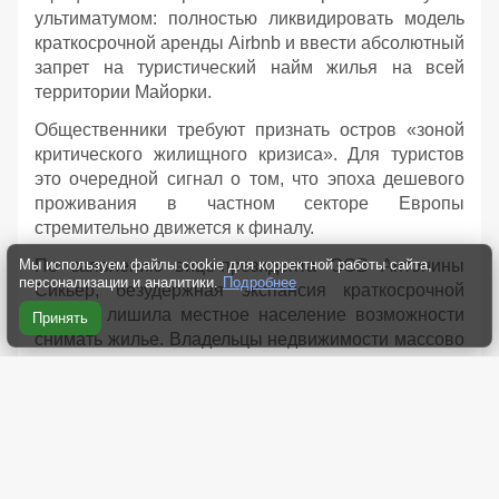
ультиматумом: полностью ликвидировать модель
краткосрочной аренды Airbnb и ввести абсолютный
запрет на туристический найм жилья на всей
территории Майорки.
Общественники требуют признать остров «зоной
критического жилищного кризиса». Для туристов
это очередной сигнал о том, что эпоха дешевого
проживания в частном секторе Европы
стремительно движется к финалу.
По заявлению вице-президента GOB Антонины
Мы используем файлы cookie для корректной работы сайта,
персонализации и аналитики.
Подробнее
Сикьер, безудержная экспансия краткосрочной
аренды лишила местное население возможности
Принять
снимать жилье. Владельцы недвижимости массово
выселяют постоянных жильцов, чтобы пересдать
квартиры туристам посуточно ради
сверхприбылей.
Статистические требования и радикализм
испанских экологов