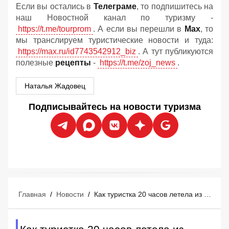
Если вы остались в
Телеграме
, то подпишитесь на
наш Новостной канал по туризму -
https://t.me/tourprom
. А если вы перешли в
Мах
, то
мы транслируем туристические новости и туда:
https://max.ru/id7743542912_biz
. А тут публикуются
полезные
рецепты
-
https://t.me/zoj_news
.
Наталья Жадовец
Подписывайтесь на новости туризма
Главная
/
Новости
/
Как туристка 20 часов летела из Москвы в Хургаду, но так в Египет и не долетела: рассказ очевидца