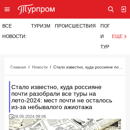
ВСЕ
ТУРИЗМ
ПРОИСШЕСТВИЯ
ПОГОДА
И
НОВОСТИ:
И
ЕЩЕ
ТУРИЗМ
Главная
/
Новости
/
Стало известно, куда россияне почти разобрали все туры на лето-2024: мест почти не осталось из-за небывалого ажиотажа
Стало известно, куда россияне
почти разобрали все туры на
лето-2024: мест почти не осталось
из-за небывалого ажиотажа
28.05.2024 08:06