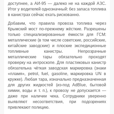
доступнее, а АИ‑95 — далеко не на каждой АЗС.
Итог у водителей однозначный: без запаса топлива
в канистрах сейчас ехать рискованно.
Добавим, что правила провоза топлива через
Крымский мост по‑прежнему жёсткие. Разрешены
только специализированные ёмкости для ГСМ:
металлические (в том числе советские, российские,
китайские заводские) и плоские экспедиционные
топливные канистры. Непрозрачные
металлические тары обязательно проходят
проверку на интроскопе. Для пластиковых канистр
обязательна чёткая заводская маркировка (знаки
«пламя», petrol, fuel, gasoline, маркировка UN в
кружке). Любая тара, изначально предназначенная
для других жидкостей (из‑под AdBlue, бытовой
химии, воды и т. п.), к провозу не допускается —
даже при наличии чека. Сотрудники уверенно
выявляют несоответствия, при подозрениях
привлекают полицию.