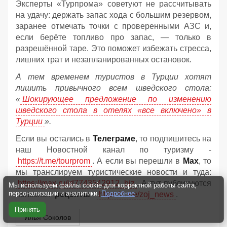
Эксперты «Турпрома» советуют не рассчитывать
на удачу: держать запас хода с большим резервом,
заранее отмечать точки с проверенными АЗС и,
если берёте топливо про запас, — только в
разрешённой таре. Это поможет избежать стресса,
лишних трат и незапланированных остановок.
А тем временем туристов в Турции хотят
лишить привычного всем шведского стола:
«
Шокирующее предложение по изменению
шведского стола в отелях «все включено» в
Турции
».
Если вы остались в
Телеграме
, то подпишитесь на
наш Новостной канал по туризму -
https://t.me/tourprom
. А если вы перешли в
Мах
, то
мы транслируем туристические новости и туда:
https://max.ru/id7743542912_biz
. А тут публикуются
Мы используем файлы cookie для корректной работы сайта,
персонализации и аналитики.
Подробнее
полезные
рецепты
-
https://t.me/zoj_news
.
Принять
Илья Соколов