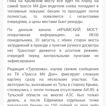
Пока на Крымском мосту всё идёт по плану, на
самой трассе М4 Дон водители снова попадают в
топливные ловушки: бензин то пропадает почти
полностью, то появляется с гигантскими
очередями, а цены местами бьют рекорды.
По данным канала «КРЫМСКИЙ МОСТ:
оперативная информация», на 08:00
понедельника, 10 августа, с обеих сторон моста
затруднений в проезде к пунктам ручного досмотра
нет. Транспорт движется в штатном режиме,
очередей перед контрольными пунктами не
зафиксировано.
Редакция «Турпрома», изучив свежие сообщения
из ТК «Трасса М4 Дон», фиксирует сложную
картину сразу на нескольких участках. Так,
автотуристы, выехавшие из Тулы в сторону Крыма,
столкнулись с почти полным отсутствием АИ‑95: в
Тульской области на многих АЗС был только
дизель, а после Ефремова отдельные точки
предлагали бензин по 150 рублей за литр либо