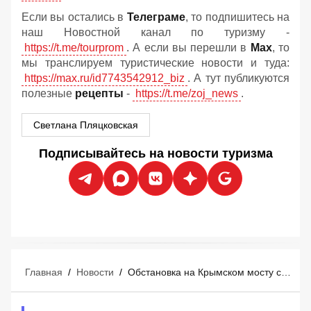
Если вы остались в
Телеграме
, то подпишитесь на
наш Новостной канал по туризму -
https://t.me/tourprom
. А если вы перешли в
Мах
, то
мы транслируем туристические новости и туда:
https://max.ru/id7743542912_biz
. А тут публикуются
полезные
рецепты
-
https://t.me/zoj_news
.
Светлана Пляцковская
Подписывайтесь на новости туризма
Главная
/
Новости
/
Обстановка на Крымском мосту сейчас − на утро 10 августа, топливная лотерея на трассе М4 Дон