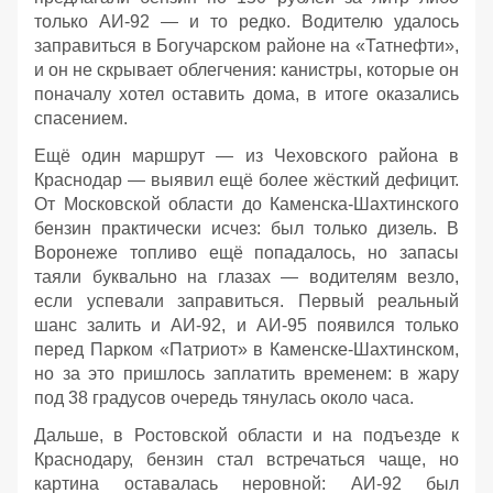
только АИ‑92 — и то редко. Водителю удалось
заправиться в Богучарском районе на «Татнефти»,
и он не скрывает облегчения: канистры, которые он
поначалу хотел оставить дома, в итоге оказались
спасением.
Ещё один маршрут — из Чеховского района в
Краснодар — выявил ещё более жёсткий дефицит.
От Московской области до Каменска‑Шахтинского
бензин практически исчез: был только дизель. В
Воронеже топливо ещё попадалось, но запасы
таяли буквально на глазах — водителям везло,
если успевали заправиться. Первый реальный
шанс залить и АИ‑92, и АИ‑95 появился только
перед Парком «Патриот» в Каменске‑Шахтинском,
но за это пришлось заплатить временем: в жару
под 38 градусов очередь тянулась около часа.
Дальше, в Ростовской области и на подъезде к
Краснодару, бензин стал встречаться чаще, но
картина оставалась неровной: АИ‑92 был