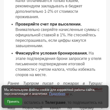
налог оплачивается только кэшем,
рекомендуем закладывать в бюджет
дополнительно 1-2% от стоимости
проживания.
Проверяйте счет при выселении.
Внимательно сверяйте начисленные суммы с
официальной ставкой в 1%. Не стесняйтесь
переспрашивать, если цифры кажутся
завышенными.
Фиксируйте условия бронирования.
На
этапе подтверждения брони запросите у отеля
письменное подтверждение итоговой
стоимости с учетом налога, чтобы избежать
споров на месте.
Ранее Турпром писал о пожарах в Турции:
«
Огненная карта Турции: названы самые
Мы используем файлы cookie для корректной работы сайта,
персонализации и аналитики.
Подробнее
опасные курорты для туристов
».
Принять
Если вы остались в
Телеграме
, то подпишитесь на
наш Новостной канал по туризму -