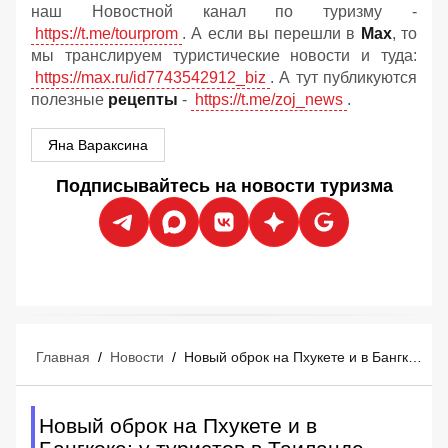
наш Новостной канал по туризму -
https://t.me/tourprom
. А если вы перешли в
Мах
, то
мы транслируем туристические новости и туда:
https://max.ru/id7743542912_biz
. А тут публикуются
полезные
рецепты
-
https://t.me/zoj_news
.
Яна Вараксина
Подписывайтесь на новости туризма
Главная
/
Новости
/
Новый оброк на Пхукете и в Бангкоке: у туристов в Таиланде попросили денег
Новый оброк на Пхукете и в