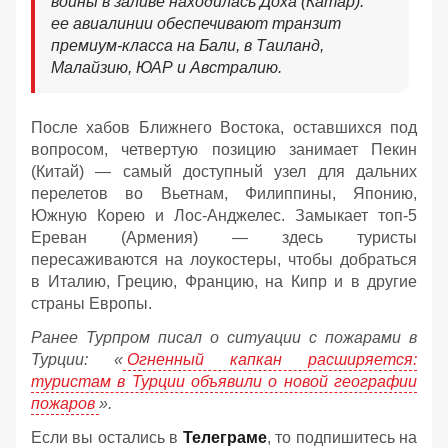
войны в заливе находилась Доха (Катар):
ее авиалинии обеспечивают транзит
премиум-класса на Бали, в Таиланд,
Малайзию, ЮАР и Австралию.
После хабов Ближнего Востока, оставшихся под
вопросом, четвертую позицию занимает Пекин
(Китай) — самый доступный узел для дальних
перелетов во Вьетнам, Филиппины, Японию,
Южную Корею и Лос-Анджелес. Замыкает топ-5
Ереван (Армения) — здесь туристы
пересаживаются на лоукостеры, чтобы добраться
в Италию, Грецию, Францию, на Кипр и в другие
страны Европы.
Ранее Турпром писал о ситуации с пожарами в
Турции: «
Огненный капкан расширяется:
туристам в Турции объявили о новой географии
пожаров
».
Если вы остались в
Телеграме
, то подпишитесь на