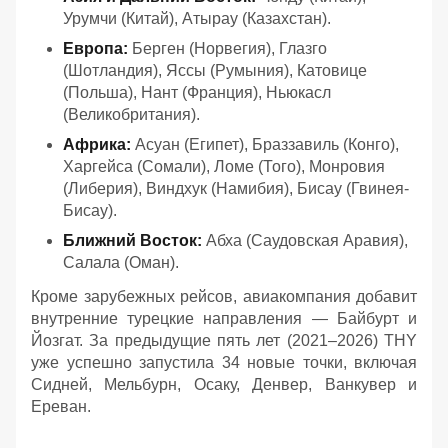
Урумчи (Китай), Атырау (Казахстан).
Европа:
Берген (Норвегия), Глазго
(Шотландия), Яссы (Румыния), Катовице
(Польша), Нант (Франция), Ньюкасл
(Великобритания).
Африка:
Асуан (Египет), Браззавиль (Конго),
Харгейса (Сомали), Ломе (Того), Монровия
(Либерия), Виндхук (Намибия), Бисау (Гвинея-
Бисау).
Ближний Восток:
Абха (Саудовская Аравия),
Салала (Оман).
Кроме зарубежных рейсов, авиакомпания добавит
внутренние турецкие направления — Байбурт и
Йозгат. За предыдущие пять лет (2021–2026) THY
уже успешно запустила 34 новые точки, включая
Сидней, Мельбурн, Осаку, Денвер, Ванкувер и
Ереван.