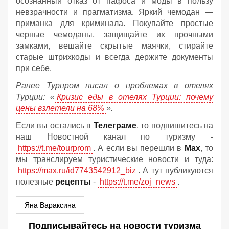
осознанный отказ от пафоса и моды в пользу
невзрачности и прагматизма. Яркий чемодан —
приманка для криминала. Покупайте простые
черные чемоданы, защищайте их прочными
замками, вешайте скрытые маячки, стирайте
старые штрихкоды и всегда держите документы
при себе.
Ранее Турпром писал о проблемах в отелях
Турции: «
Кризис еды в отелях Турции: почему
цены взлетели на 68%
».
Если вы остались в
Телеграме
, то подпишитесь на
наш Новостной канал по туризму -
https://t.me/tourprom
. А если вы перешли в
Мах
, то
мы транслируем туристические новости и туда:
https://max.ru/id7743542912_biz
. А тут публикуются
полезные
рецепты
-
https://t.me/zoj_news
.
Яна Вараксина
Подписывайтесь на новости туризма