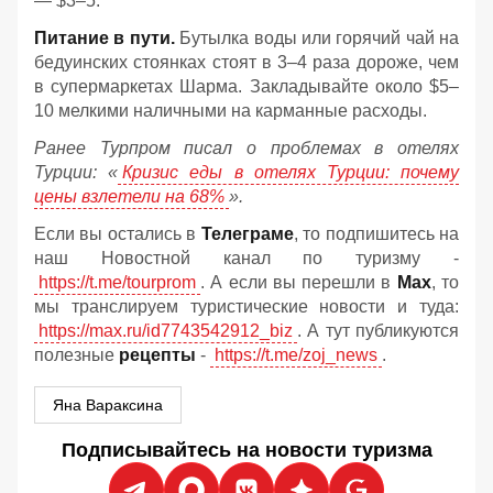
— $3–5.
Питание в пути.
Бутылка воды или горячий чай на
бедуинских стоянках стоят в 3–4 раза дороже, чем
в супермаркетах Шарма. Закладывайте около $5–
10 мелкими наличными на карманные расходы.
Ранее Турпром писал о проблемах в отелях
Турции: «
Кризис еды в отелях Турции: почему
цены взлетели на 68%
».
Если вы остались в
Телеграме
, то подпишитесь на
наш Новостной канал по туризму -
https://t.me/tourprom
. А если вы перешли в
Мах
, то
мы транслируем туристические новости и туда:
https://max.ru/id7743542912_biz
. А тут публикуются
полезные
рецепты
-
https://t.me/zoj_news
.
Яна Вараксина
Подписывайтесь на новости туризма