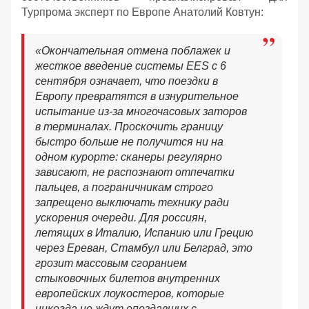
Турпрома эксперт по Европе Анатолий Ковтун:
«Окончательная отмена поблажек и
жесткое введение системы EES с 6
сентября означает, что поездки в
Европу превратятся в изнурительное
испытание из-за многочасовых заторов
в терминалах. Проскочить границу
быстро больше не получится ни на
одном курорте: сканеры регулярно
зависают, не распознают отпечатки
пальцев, а пограничникам строго
запрещено выключать технику ради
ускорения очереди. Для россиян,
летящих в Италию, Испанию или Грецию
через Ереван, Стамбул или Белград, это
грозит массовым сгоранием
стыковочных билетов внутренних
европейских лоукостеров, которые
никогда не ждут опоздавших с