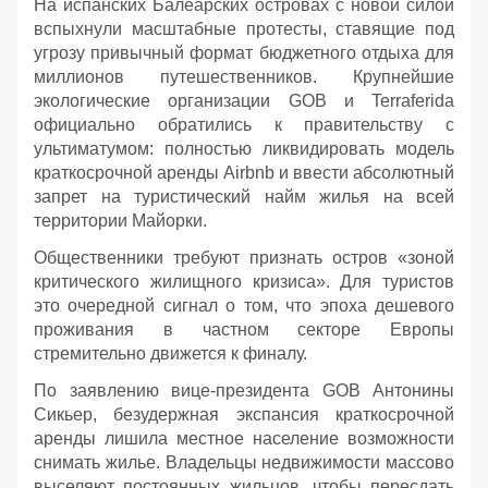
На испанских Балеарских островах с новой силой
вспыхнули масштабные протесты, ставящие под
угрозу привычный формат бюджетного отдыха для
миллионов путешественников. Крупнейшие
экологические организации GOB и Terraferida
официально обратились к правительству с
ультиматумом: полностью ликвидировать модель
краткосрочной аренды Airbnb и ввести абсолютный
запрет на туристический найм жилья на всей
территории Майорки.
Общественники требуют признать остров «зоной
критического жилищного кризиса». Для туристов
это очередной сигнал о том, что эпоха дешевого
проживания в частном секторе Европы
стремительно движется к финалу.
По заявлению вице-президента GOB Антонины
Сикьер, безудержная экспансия краткосрочной
аренды лишила местное население возможности
снимать жилье. Владельцы недвижимости массово
выселяют постоянных жильцов, чтобы пересдать