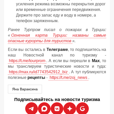
усиления режима возможны перекрытия дорог
или временные ограничения передвижения.
Держите про запас еду и воду в номере, а
телефон заряженным.
Ранее Турпром писал о пожарах в Турции:
«
Огненная карта Турции: названы самые
опасные курорты для туристов
».
Если вы остались в
Телеграме
, то подпишитесь на
наш Новостной канал по туризму -
https://t.me/tourprom
. А если вы перешли в
Мах
, то
мы транслируем туристические новости и туда:
https://max.ru/id7743542912_biz
. А тут публикуются
полезные
рецепты
-
https://t.me/zoj_news
.
Яна Вараксина
Подписывайтесь на новости туризма