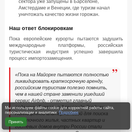
сектора уже запущены в Барселоне,
Амстердаме и Венеции, где туризм начал
уничтожать качество жизни горожан.
Наш ответ блокировкам
Пока европейские курорты пытаются задушить
международные платформы, российская
туристическая индустрия успешно завершила
процесс импортозамещения.
«Пока на Майорке пытаются полностью
ликвидировать краткосрочную аренду,
российским туристам полезно помнить,
чем в нашей стране заменили ушедший
сервис Airbnb, - отметил главный
редактор Турпрома Александр Гордиец. -
Мы используем файлы cookie для корректной работы сайта,
персонализации и аналитики.
Подробнее
Полноценной альтернативой для поиска
посуточного жилья, частных квартир и
Принять
гостевых домов внутри России стали