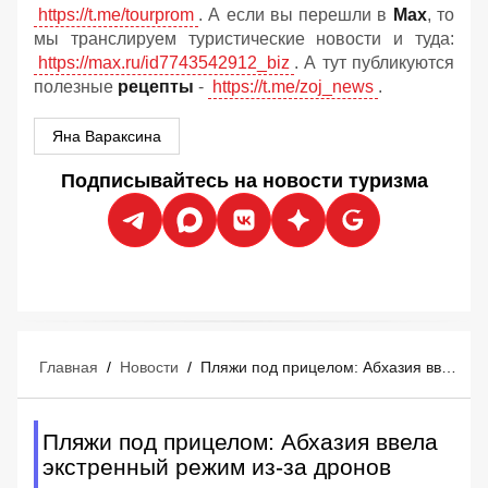
https://t.me/tourprom
. А если вы перешли в
Мах
, то
мы транслируем туристические новости и туда:
https://max.ru/id7743542912_biz
. А тут публикуются
полезные
рецепты
-
https://t.me/zoj_news
.
Яна Вараксина
Подписывайтесь на новости туризма
Главная
/
Новости
/
Пляжи под прицелом: Абхазия ввела экстренный режим из-за дронов
Пляжи под прицелом: Абхазия ввела
экстренный режим из-за дронов