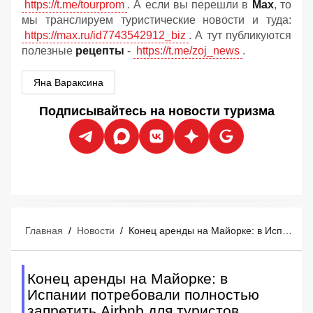
https://t.me/tourprom
. А если вы перешли в
Мах
, то
мы транслируем туристические новости и туда:
https://max.ru/id7743542912_biz
. А тут публикуются
полезные
рецепты
-
https://t.me/zoj_news
.
Яна Вараксина
Подписывайтесь на новости туризма
Главная
/
Новости
/
Конец аренды на Майорке: в Испании потребовали полностью запретить Airbnb для туристов
Конец аренды на Майорке: в
Испании потребовали полностью
запретить Airbnb для туристов