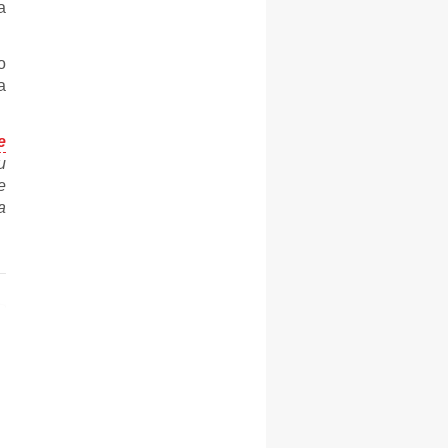
а
о
а
e
и
е
а